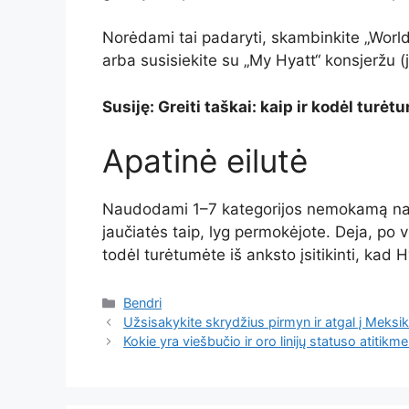
Norėdami tai padaryti, skambinkite „Worl
arba susisiekite su „My Hyatt“ konsjeržu (je
Susiję: Greiti taškai: kaip ir kodėl turėt
Apatinė eilutė
Naudodami 1–7 kategorijos nemokamą nak
jaučiatės taip, lyg permokėjote. Deja, po
todėl turėtumėte iš anksto įsitikinti, kad
Kategorijos
Bendri
Užsisakykite skrydžius pirmyn ir atgal į Meks
Kokie yra viešbučio ir oro linijų statuso atitikme