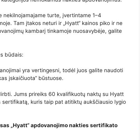
e nekilnojamajame turte, įvertintame 1–4
e. Tam įtakos neturi ir „Hyatt“ kainos piko ir ne
pdovanojimų kambarį tinkamoje nuosavybėje, galite
is būdais:
nojimai yra vertingesni, todėl juos galite naudoti
skas įskaičiuota“ būstuose.
rbti. Jums prireiks 60 kvalifikuotų naktų su Hyatt
rtifikatą, kuris taip pat atitiktų aukščiausio lygio
isas „Hyatt“ apdovanojimo nakties sertifikato