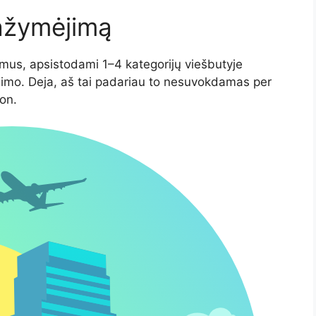
ažymėjimą
imus, apsistodami 1–4 kategorijų viešbutyje
jimo. Deja, aš tai padariau to nesuvokdamas per
on.