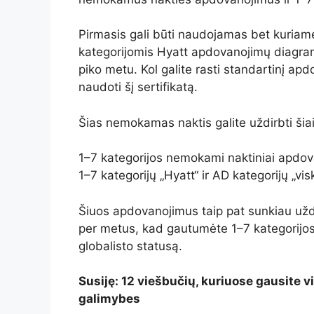
Pirmasis gali būti naudojamas bet kuriam
kategorijomis Hyatt apdovanojimų diagramoj
piko metu. Kol galite rasti standartinį a
naudoti šį sertifikatą.
Šias nemokamas naktis galite uždirbti šia
1–7 kategorijos nemokami naktiniai apdova
1–7 kategorijų „Hyatt“ ir AD kategorijų „vi
Šiuos apdovanojimus taip pat sunkiau uždi
per metus, kad gautumėte 1–7 kategorijos se
globalisto statusą.
Susiję: 12 viešbučių, kuriuose gausite v
galimybes