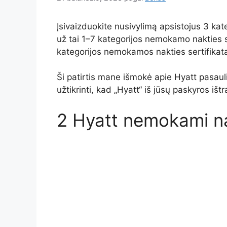
Įsivaizduokite nusivylimą apsistojus 3 ka
už tai 1–7 kategorijos nemokamo nakties se
kategorijos nemokamos nakties sertifikat
Ši patirtis mane išmokė apie Hyatt pasauli
užtikrinti, kad „Hyatt“ iš jūsų paskyros išt
2 Hyatt nemokami na