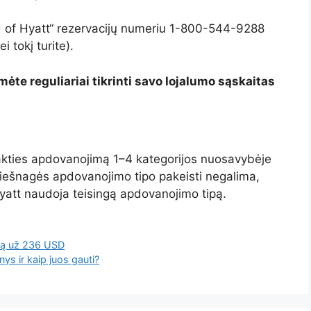
d of Hyatt“ rezervacijų numeriu 1-800-544-9288
i tokį turite).
umėte reguliariai tikrinti savo lojalumo sąskaitas
ties apdovanojimą 1–4 kategorijos nuosavybėje
 viešnagės apdovanojimo tipo pakeisti negalima,
 Hyatt naudoja teisingą apdovanojimo tipą.
iką už 236 USD
nys ir kaip juos gauti?