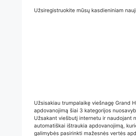
Užsiregistruokite mūsų kasdieniniam nauji
Užsisakiau trumpalaikę viešnagę Grand H
apdovanojimą šiai 3 kategorijos nuosav
Užsakant viešbutį internetu ir naudojant
automatiškai ištraukia apdovanojimą, kurio
galimybės pasirinkti mažesnės vertės ap