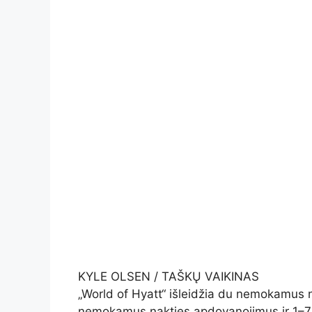
KYLE OLSEN / TAŠKŲ VAIKINAS
„World of Hyatt“ išleidžia du nemokamus 
nemokamus nakties apdovanojimus ir 1–7