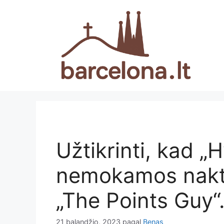
Pereiti
prie
turinio
Užtikrinti, kad „
nemokamos nakt
„The Points Guy“
21 balandžio, 2023
pagal
Benas