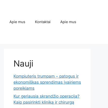
Apie mus
Kontaktai
Apie mus
Nauji
Kompiuteris trumpam – patogus ir
ekonomiškas sprendimas įvairiems
poreikiams
Kur geriausia skrandžio operacija?
Kaip pasirinkti kliniką ir chirurgą