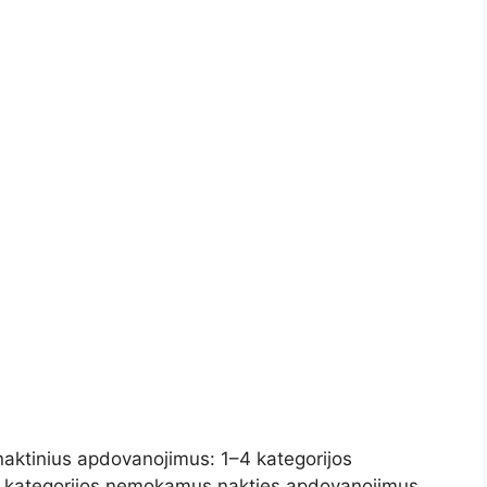
naktinius apdovanojimus: 1–4 kategorijos
 kategorijos nemokamus nakties apdovanojimus.