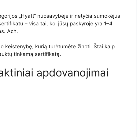
tegorijos „Hyatt“ nuosavybėje ir netyčia sumokėjus
rtifikatu – visa tai, kol jūsų paskyroje yra 1–4
as. Ach.
o keistenybę, kurią turėtumėte žinoti. Štai kaip
rauktų tinkamą sertifikatą.
ktiniai apdovanojimai