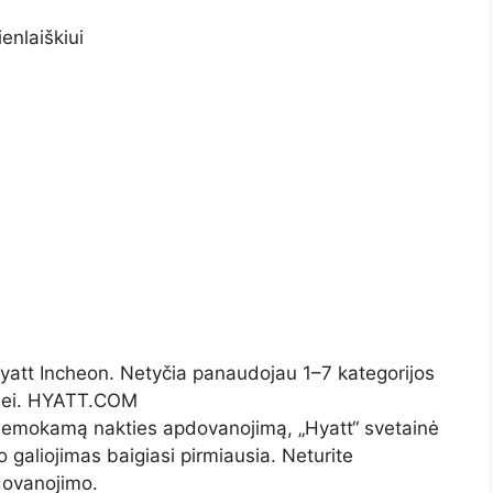
enlaiškiui
yatt Incheon. Netyčia panaudojau 1–7 kategorijos
ybei. HYATT.COM
 nemokamą nakties apdovanojimą, „Hyatt“ svetainė
 galiojimas baigiasi pirmiausia. Neturite
dovanojimo.