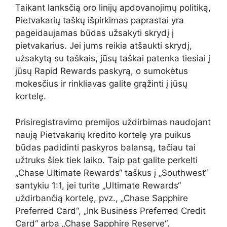
Taikant lanksčią oro linijų apdovanojimų politiką,
Pietvakarių taškų išpirkimas paprastai yra
pageidaujamas būdas užsakyti skrydį į
pietvakarius. Jei jums reikia atšaukti skrydį,
užsakytą su taškais, jūsų taškai patenka tiesiai į
jūsų Rapid Rewards paskyrą, o sumokėtus
mokesčius ir rinkliavas galite grąžinti į jūsų
kortelę.
Prisiregistravimo premijos uždirbimas naudojant
naują Pietvakarių kredito kortelę yra puikus
būdas padidinti paskyros balansą, tačiau tai
užtruks šiek tiek laiko. Taip pat galite perkelti
„Chase Ultimate Rewards“ taškus į „Southwest“
santykiu 1:1, jei turite „Ultimate Rewards“
uždirbančią kortelę, pvz., „Chase Sapphire
Preferred Card“, „Ink Business Preferred Credit
Card“ arba „Chase Sapphire Reserve“.