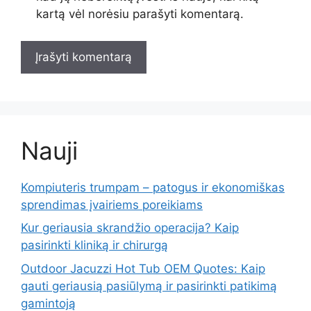
kartą vėl norėsiu parašyti komentarą.
Nauji
Kompiuteris trumpam – patogus ir ekonomiškas
sprendimas įvairiems poreikiams
Kur geriausia skrandžio operacija? Kaip
pasirinkti kliniką ir chirurgą
Outdoor Jacuzzi Hot Tub OEM Quotes: Kaip
gauti geriausią pasiūlymą ir pasirinkti patikimą
gamintoją