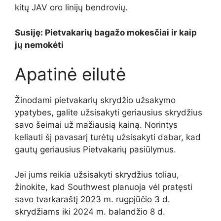
kitų JAV oro linijų bendrovių.
Susiję: Pietvakarių bagažo mokesčiai ir kaip
jų nemokėti
Apatinė eilutė
Žinodami pietvakarių skrydžio užsakymo
ypatybes, galite užsisakyti geriausius skrydžius
savo šeimai už mažiausią kainą. Norintys
keliauti šį pavasarį turėtų užsisakyti dabar, kad
gautų geriausius Pietvakarių pasiūlymus.
Jei jums reikia užsisakyti skrydžius toliau,
žinokite, kad Southwest planuoja vėl pratęsti
savo tvarkaraštį 2023 m. rugpjūčio 3 d.
skrydžiams iki 2024 m. balandžio 8 d.