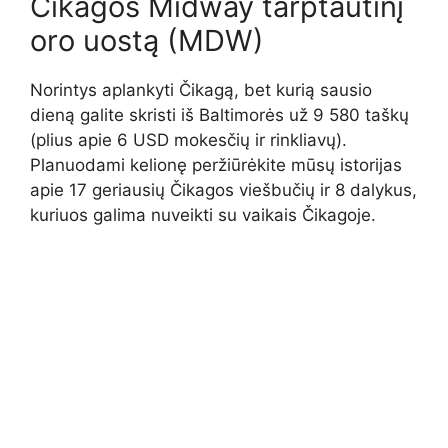
Čikagos Midway tarptautinį
oro uostą (MDW)
Norintys aplankyti Čikagą, bet kurią sausio
dieną galite skristi iš Baltimorės už 9 580 taškų
(plius apie 6 USD mokesčių ir rinkliavų).
Planuodami kelionę peržiūrėkite mūsų istorijas
apie 17 geriausių Čikagos viešbučių ir 8 dalykus,
kuriuos galima nuveikti su vaikais Čikagoje.