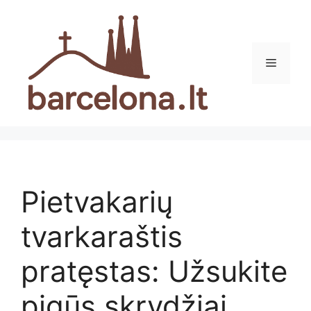
Pereiti
prie
turinio
Meniu
Pietvakarių
tvarkaraštis
pratęstas: Užsukite
pigūs skrydžiai