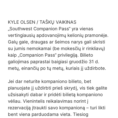
KYLE OLSEN / TAŠKŲ VAIKINAS
„Southwest Companion Pass“ yra vienas
vertingiausių apdovanojimų kelionių pramonėje.
Galų gale, draugas ar šeimos narys gali skristi
su jumis nemokamai (be mokesčių ir rinkliavų)
kaip „Companion Pass“ privilegiją. Bilieto
galiojimas paprastai baigiasi gruodžio 31 d.
metų, einančių po tų metų, kuriais jį uždirbote.
Jei dar neturite kompaniono bilieto, bet
planuojate jį uždirbti prieš skrydį, vis tiek galite
užsisakyti dabar ir pridėti bilietą kompaniono
vėliau. Vienintelis reikalavimas norint į
rezervaciją įtraukti savo kompanioną – turi likti
bent viena parduodama vieta. Tiesiog