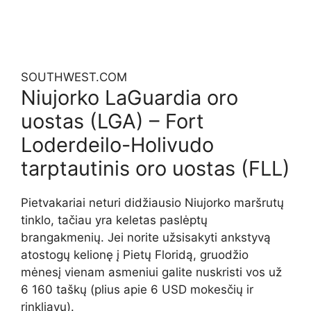
SOUTHWEST.COM
Niujorko LaGuardia oro
uostas (LGA) – Fort
Loderdeilo-Holivudo
tarptautinis oro uostas (FLL)
Pietvakariai neturi didžiausio Niujorko maršrutų
tinklo, tačiau yra keletas paslėptų
brangakmenių. Jei norite užsisakyti ankstyvą
atostogų kelionę į Pietų Floridą, gruodžio
mėnesį vienam asmeniui galite nuskristi vos už
6 160 taškų (plius apie 6 USD mokesčių ir
rinkliavų).