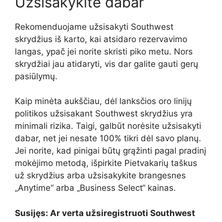
Užsisakykite dabar
Rekomenduojame užsisakyti Southwest
skrydžius iš karto, kai atsidaro rezervavimo
langas, ypač jei norite skristi piko metu. Nors
skrydžiai jau atidaryti, vis dar galite gauti gerų
pasiūlymų.
Kaip minėta aukščiau, dėl lanksčios oro linijų
politikos užsisakant Southwest skrydžius yra
minimali rizika. Taigi, galbūt norėsite užsisakyti
dabar, net jei nesate 100% tikri dėl savo planų.
Jei norite, kad pinigai būtų grąžinti pagal pradinį
mokėjimo metodą, išpirkite Pietvakarių taškus
už skrydžius arba užsisakykite brangesnes
„Anytime“ arba „Business Select“ kainas.
Susijęs: Ar verta užsiregistruoti Southwest