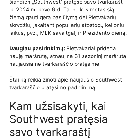
šiandien „Southwest“ pratęsė savo tvarkaraštį
iki 2024 m. kovo 6 d. Tai puikus metas šią
žiemą gauti gerą pasiūlymą dėl Pietvakarių
skrydžių, įskaitant populiarių atostogų kelionių
laikus, pvz., MLK savaitgalį ir Prezidento dieną.
Daugiau pasirinkimų:
Pietvakariai prideda 1
naują maršrutą, atnaujina 31 sezoninį maršrutą
naujausiame tvarkaraščio pratęsime
Štai ką reikia žinoti apie naujausio Southwest
tvarkaraščio pratęsimo padidinimą.
Kam užsisakyti, kai
Southwest pratęsia
savo tvarkaraštį