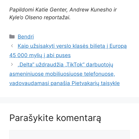
Papildomi Katie Genter, Andrew Kunesho ir
Kyle’o Olseno reportažai.
Kategorijos
Bendri
Kaip užsisakyti verslo klasės bilietą į Europą
45 000 mylių į abi puses
„Delta“ uždraudžia „TikTok“ darbuotojų
asmeniniuose mobiliuosiuose telefonuose,
vadovaudamasi panašia Pietvakarių taisykle
Parašykite komentarą
Komentaras