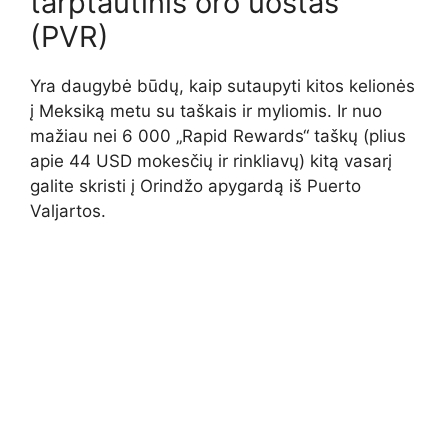
tarptautinis oro uostas
(PVR)
Yra daugybė būdų, kaip sutaupyti kitos kelionės
į Meksiką metu su taškais ir myliomis. Ir nuo
mažiau nei 6 000 „Rapid Rewards“ taškų (plius
apie 44 USD mokesčių ir rinkliavų) kitą vasarį
galite skristi į Orindžo apygardą iš Puerto
Valjartos.