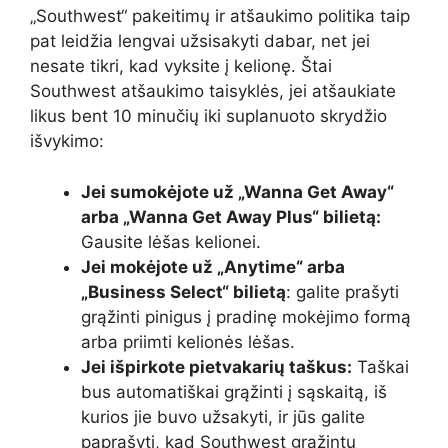
„Southwest“ pakeitimų ir atšaukimo politika taip
pat leidžia lengvai užsisakyti dabar, net jei
nesate tikri, kad vyksite į kelionę. Štai
Southwest atšaukimo taisyklės, jei atšaukiate
likus bent 10 minučių iki suplanuoto skrydžio
išvykimo:
Jei sumokėjote už „Wanna Get Away“
arba „Wanna Get Away Plus“ bilietą:
Gausite lėšas kelionei.
Jei mokėjote už „Anytime“ arba
„Business Select“ bilietą
: galite prašyti
grąžinti pinigus į pradinę mokėjimo formą
arba priimti kelionės lėšas.
Jei išpirkote pietvakarių taškus:
Taškai
bus automatiškai grąžinti į sąskaitą, iš
kurios jie buvo užsakyti, ir jūs galite
paprašyti, kad Southwest grąžintų