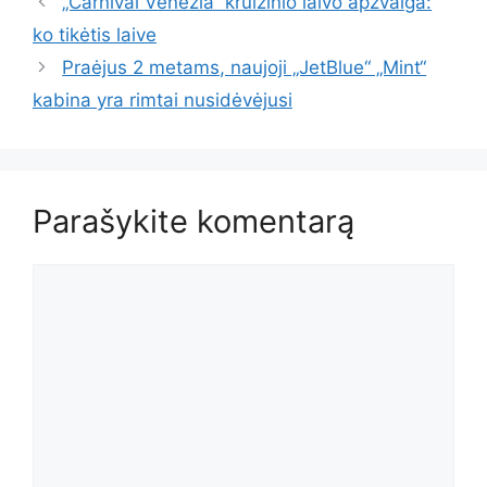
„Carnival Venezia“ kruizinio laivo apžvalga:
ko tikėtis laive
Praėjus 2 metams, naujoji „JetBlue“ „Mint“
kabina yra rimtai nusidėvėjusi
Parašykite komentarą
Komentaras