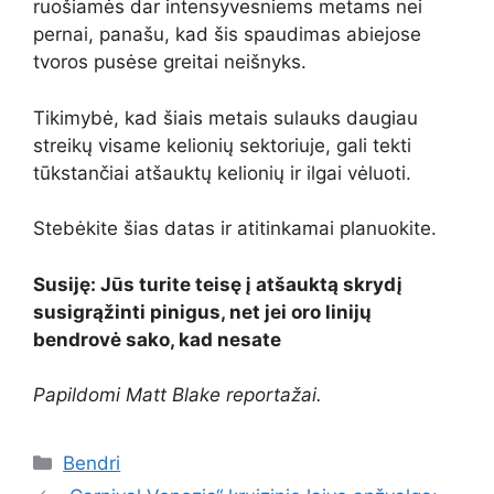
ruošiamės dar intensyvesniems metams nei
pernai, panašu, kad šis spaudimas abiejose
tvoros pusėse greitai neišnyks.
Tikimybė, kad šiais metais sulauks daugiau
streikų visame kelionių sektoriuje, gali tekti
tūkstančiai atšauktų kelionių ir ilgai vėluoti.
Stebėkite šias datas ir atitinkamai planuokite.
Susiję: Jūs turite teisę į atšauktą skrydį
susigrąžinti pinigus, net jei oro linijų
bendrovė sako, kad nesate
Papildomi Matt Blake reportažai.
Kategorijos
Bendri