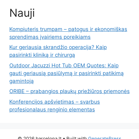
Nauji
Kompiuteris trumpam – patogus ir ekonomiškas
sprendimas įvairiems poreikiams
Kur geriausia skrandžio operacija? Kaip
pasirinkti kliniką ir chirurgą
Outdoor Jacuzzi Hot Tub OEM Quotes: Kaip
gauti geriausią pasiūlymą ir pasirinkti patikimą
gamintoją
ORIBE – prabangios plaukų priežiūros priemonės
Konferencijos apšvietimas – svarbus
profesionalaus renginio elementas
© 2026 barcelona.lt
• Built with
GeneratePress