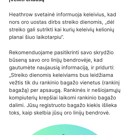
Heathrow svetainė informuoja keleivius, kad
nors oro uostas dirbs streiko dienomis, „dėl
streiko gali sutrikti kai kurių keleivių kelionių
planai šiuo laikotarpiu“.
Rekomenduojame pasitikrinti savo skrydžio
būseną savo oro linijų bendrovėje, kad
gautumėte naujausią informaciją, ir pridurti:
„Streiko dienomis keleiviams bus leidžiama
vežtis tik du rankinio bagažo vienetus (rankinį
bagažą) per apsaugą. Rankinės ir nešiojamųjų
kompiuterių krepšiai laikomi rankinio bagažo
dalimi. Jūsų registruoto bagažo kiekis išlieka
toks, kaip skelbia jūsų oro linijų bendrovė.