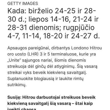
GETTY IMAGES
Kada: birželio 24-25 ir 28-
30 d.; liepos 14-16, 21-24 ir
28-31 dienomis; rugpjūčio
4-7, 11-14, 18-20 ir 24-27 d.
Apsaugos pareigūnai, dirbantys Londono Hitrou
oro uosto (LHR) 3 ir 5 terminaluose, kurie yra
„Unite“ sąjungos nariai, šiomis dienomis
streikuoja dėl ginčų dėl atlyginimų. Šią vasarą
streikai vyks beveik kiekvieną savaitgalį.
Suplanuokite blogiausią ir laukite rimtų
sutrikimų.
Susiję: Hitrou darbuotojai streikuos beveik
kiekvieną savaitgalį šią vasarą – štai kaip
įveikti chaosą