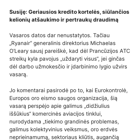
Susiję: Geriausios kredito kortelės, siūlančios
kelionių atšaukimo ir pertraukų draudimą
Vasaros datos dar nenustatytos. Tačiau
„Ryanair“ generalinis direktorius Michaelas
O’Leary sausį pareiškė, kad dėl Prancūzijos ATC
streikų kyla pavojus „uždaryti visus“, jei ginčas
dėl darbo užmokesčio ir įdarbinimo lygio užvirs
vasarą.
Jo komentarai pasirodė po to, kai Eurokontrolė,
Europos oro eismo saugos organizacija, šią
vasarą perspėjo apie galimus „didžiulius
iššūkius“ komercinės aviacijos tinklui,
nurodydama „tiekimo grandinės problemas,
galimus kolektyvinius veiksmus, oro erdvės
neprieinamumą, sektoriaus kliūtis, augančią