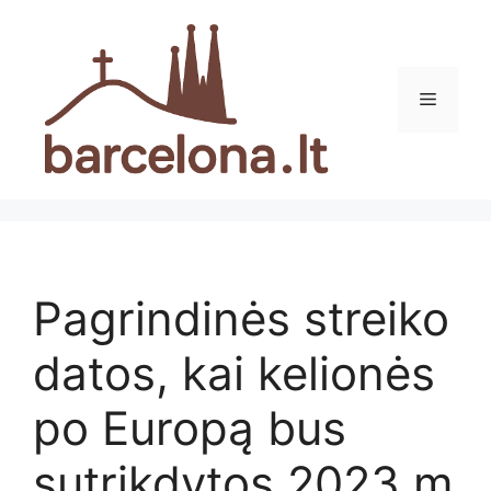
Pereiti
prie
turinio
Meniu
Pagrindinės streiko
datos, kai kelionės
po Europą bus
sutrikdytos 2023 m