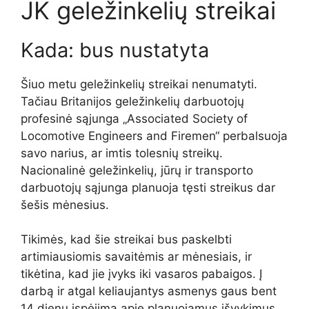
JK geležinkelių streikai
Kada: bus nustatyta
Šiuo metu geležinkelių streikai nenumatyti.
Tačiau Britanijos geležinkelių darbuotojų
profesinė sąjunga „Associated Society of
Locomotive Engineers and Firemen“ perbalsuoja
savo narius, ar imtis tolesnių streikų.
Nacionalinė geležinkelių, jūrų ir transporto
darbuotojų sąjunga planuoja tęsti streikus dar
šešis mėnesius.
Tikimės, kad šie streikai bus paskelbti
artimiausiomis savaitėmis ar mėnesiais, ir
tikėtina, kad jie įvyks iki vasaros pabaigos. Į
darbą ir atgal keliaujantys asmenys gaus bent
14 dienų įspėjimą apie planuojamus išvykimus,