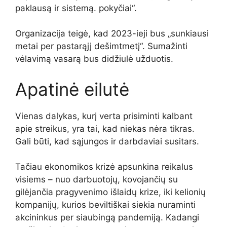
paklausą ir sistemą. pokyčiai“.
Organizacija teigė, kad 2023-ieji bus „sunkiausi
metai per pastarąjį dešimtmetį“. Sumažinti
vėlavimą vasarą bus didžiulė užduotis.
Apatinė eilutė
Vienas dalykas, kurį verta prisiminti kalbant
apie streikus, yra tai, kad niekas nėra tikras.
Gali būti, kad sąjungos ir darbdaviai susitars.
Tačiau ekonomikos krizė apsunkina reikalus
visiems – nuo ​​darbuotojų, kovojančių su
gilėjančia pragyvenimo išlaidų krize, iki kelionių
kompanijų, kurios beviltiškai siekia nuraminti
akcininkus per siaubingą pandemiją. Kadangi