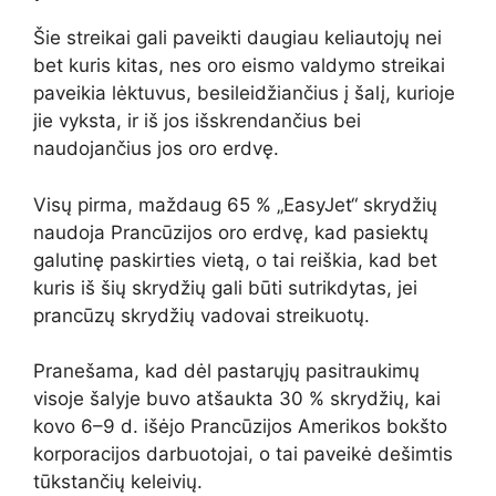
Šie streikai gali paveikti daugiau keliautojų nei
bet kuris kitas, nes oro eismo valdymo streikai
paveikia lėktuvus, besileidžiančius į šalį, kurioje
jie vyksta, ir iš jos išskrendančius bei
naudojančius jos oro erdvę.
Visų pirma, maždaug 65 % „EasyJet“ skrydžių
naudoja Prancūzijos oro erdvę, kad pasiektų
galutinę paskirties vietą, o tai reiškia, kad bet
kuris iš šių skrydžių gali būti sutrikdytas, jei
prancūzų skrydžių vadovai streikuotų.
Pranešama, kad dėl pastarųjų pasitraukimų
visoje šalyje buvo atšaukta 30 % skrydžių, kai
kovo 6–9 d. išėjo Prancūzijos Amerikos bokšto
korporacijos darbuotojai, o tai paveikė dešimtis
tūkstančių keleivių.