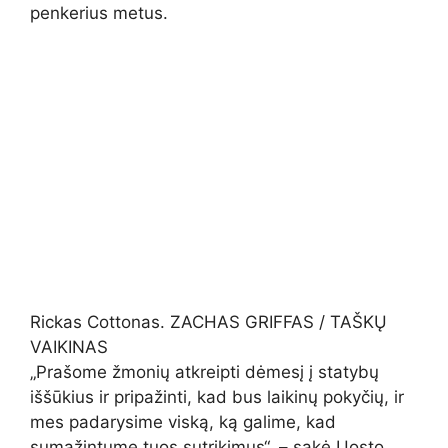
penkerius metus.
Rickas Cottonas. ZACHAS GRIFFAS / TAŠKŲ
VAIKINAS
„Prašome žmonių atkreipti dėmesį į statybų
iššūkius ir pripažinti, kad bus laikinų pokyčių, ir
mes padarysime viską, ką galime, kad
sumažintume tuos sutrikimus“, – sakė Uosto