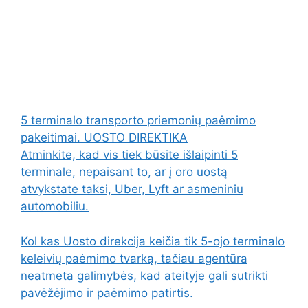
5 terminalo transporto priemonių paėmimo
pakeitimai. UOSTO DIREKTIKA
Atminkite, kad vis tiek būsite išlaipinti 5
terminale, nepaisant to, ar į oro uostą
atvykstate taksi, Uber, Lyft ar asmeniniu
automobiliu.
Kol kas Uosto direkcija keičia tik 5-ojo terminalo
keleivių paėmimo tvarką, tačiau agentūra
neatmeta galimybės, kad ateityje gali sutrikti
pavėžėjimo ir paėmimo patirtis.