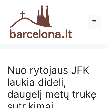
Pereiti
prie
turinio
Meniu
Nuo rytojaus JFK
laukia dideli,
daugelį metų trukę
sutrikimai