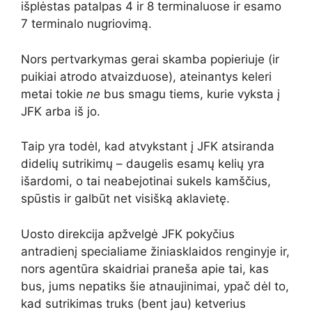
išplėstas patalpas 4 ir 8 terminaluose ir esamo
7 terminalo nugriovimą.
Nors pertvarkymas gerai skamba popieriuje (ir
puikiai atrodo atvaizduose), ateinantys keleri
metai tokie
ne
bus smagu tiems, kurie vyksta į
JFK arba iš jo.
Taip yra todėl, kad atvykstant į JFK atsiranda
didelių sutrikimų – daugelis esamų kelių yra
išardomi, o tai neabejotinai sukels kamščius,
spūstis ir galbūt net visišką aklavietę.
Uosto direkcija apžvelgė JFK pokyčius
antradienį specialiame žiniasklaidos renginyje ir,
nors agentūra skaidriai praneša apie tai, kas
bus, jums nepatiks šie atnaujinimai, ypač dėl to,
kad sutrikimas truks (bent jau) ketverius