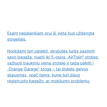
Esant nepalankiam orui ši vieta bus uždengta
stogeliais.
Norėdami ten patekti, skrajutės turės pasiimti
savo bagažą, nueiti iki 5-osios „AirTrain“ stoties,
važiuoti traukiniu vieną stotelę ir tada pakilti į
„Orange Garage“ stogą – tai didelis galvos
skausmas, ypač tiems, kurie turi daug
registruoto bagažo. ar mobilumo problemų.