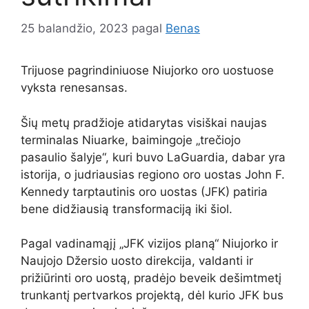
25 balandžio, 2023
pagal
Benas
Trijuose pagrindiniuose Niujorko oro uostuose
vyksta renesansas.
Šių metų pradžioje atidarytas visiškai naujas
terminalas Niuarke, baimingoje „trečiojo
pasaulio šalyje“, kuri buvo LaGuardia, dabar yra
istorija, o judriausias regiono oro uostas John F.
Kennedy tarptautinis oro uostas (JFK) patiria
bene didžiausią transformaciją iki šiol.
Pagal vadinamąjį „JFK vizijos planą“ Niujorko ir
Naujojo Džersio uosto direkcija, valdanti ir
prižiūrinti oro uostą, pradėjo beveik dešimtmetį
trunkantį pertvarkos projektą, dėl kurio JFK bus