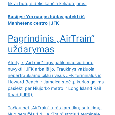
tikrai būtų didelis kančia keliautojams.
Susijęs:
Yra naujas būdas patekti iš
Manheteno centro į JFK
Pagrindinis „AirTrain“
uždarymas
Ateityje „AirTrain“ taps patikimiausiu būdu
nuvykti į JFK arba iš jo. Traukinys važiuoja
nepertraukiamu ciklu į visus JFK terminalus iš
Howard Beach ir Jamaica stočių, kurias galima
pasiekti per Niujorko metro ir Long Island Rail
Road (LIRR).
Tačiau net „AirTrain“ turės tam tikrų sutrikimų.
Nuo gegužės 1 d. „AirTrain“ stotis 1 terminale