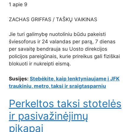
1
apie
9
ZACHAS GRIFFAS / TAŠKŲ VAIKINAS
Jie turi galimybę nuotoliniu būdu pakeisti
šviesoforus ir 24 valandas per parą, 7 dienas
per savaitę bendrauja su Uosto direkcijos
policijos pareigūnais, kurie prireikus gali fiziškai
blokuoti ir nukreipti eismą.
Susijęs:
Stebėkite, kaip lenktyniaujame į JFK
traukiniu, metro, taksi ir sraigtasparniu
Perkeltos taksi stotelės
ir pasivažinėjimų
pikapai