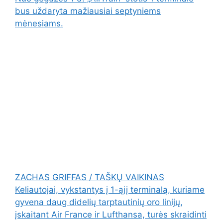
bus uždaryta mažiausiai septyniems
mėnesiams.
ZACHAS GRIFFAS / TAŠKŲ VAIKINAS
Keliautojai, vykstantys į 1-ąjį terminalą, kuriame
gyvena daug didelių tarptautinių oro linijų,
įskaitant Air France ir Lufthansa, turės skraidinti