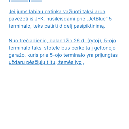
Jei jums labiau patinka važiuoti taksi arba
pavėžėti iš JFK, nusileisdami prie „JetBlue“ 5
terminalo, teks patirti didelį pasipiktinimą.
Nuo trečiadienio, balandžio 26 d. (rytoj), 5-ojo
terminalo taksi stotelė bus perkelta į geltonojo
garažo, kuris prie 5-ojo terminalo yra prijungtas
uždaru pėsčiųjų tiltu, žemės lygį.