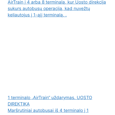
AirTrain į 4 arba 8 terminalą, kur Uosto direkcija
sukurs autobusų operaciją, kad nuvežtų
keliautojus į 1-ąjį terminalą. .
1 terminalo „AirTrain“ uždarymas. UOSTO
DIREKTIKA
Maršrutiniai autobusai iš 4 terminalo į 1