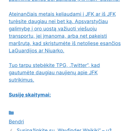
Ateinančiais metais keliaudami į JFK ar iš JFK
turėsite daugiau nei bet ką. Apsvarstyčiau
galimybę į oro uostą važiuoti viešuoju
transportu, jei įmanoma, arba net pakeisti
maršrutą, kad skristumėte iš netoliese esančios
LaGuardijos ar Niuarko.
Tuo tarpu stebėkite TPG, „Twitter“, kad
gautumėte daugiau naujienų apie JFK
sutrikimus.
Susiję skaitymai:
Kategorijos
Bendri
Susipažinkite su „Wayfinder Waikiki“ – už