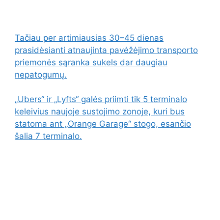
Tačiau per artimiausias 30–45 dienas
prasidėsianti atnaujinta pavėžėjimo transporto
priemonės sąranka sukels dar daugiau
nepatogumų.
„Ubers“ ir „Lyfts“ galės priimti tik 5 terminalo
keleivius naujoje sustojimo zonoje, kuri bus
statoma ant „Orange Garage“ stogo, esančio
šalia 7 terminalo.