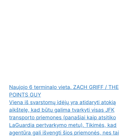
Naujojo 6 terminalo vieta. ZACH GRIFF / THE
POINTS GUY
Viena iš svarstomų idėjų yra atidaryti atokią
aikštelę, kad būtų galima tvarkyti visas JFK
transporto priemones (panašiai kaip atsitiko
LaGuardia pertvarkymo metu). Tikimės, kad
agentūra gali išvengti šios priemonės, nes tai