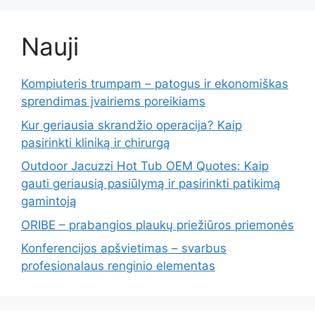
Nauji
Kompiuteris trumpam – patogus ir ekonomiškas
sprendimas įvairiems poreikiams
Kur geriausia skrandžio operacija? Kaip
pasirinkti kliniką ir chirurgą
Outdoor Jacuzzi Hot Tub OEM Quotes: Kaip
gauti geriausią pasiūlymą ir pasirinkti patikimą
gamintoją
ORIBE – prabangios plaukų priežiūros priemonės
Konferencijos apšvietimas – svarbus
profesionalaus renginio elementas