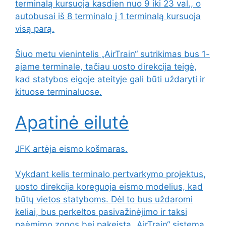
terminalą kursuoja kasdien nuo 9 iki 23 val., o
autobusai iš 8 terminalo į 1 terminalą kursuoja
visą parą.
Šiuo metu vienintelis „AirTrain“ sutrikimas bus 1-
ajame terminale, tačiau uosto direkcija teigė,
kad statybos eigoje ateityje gali būti uždaryti ir
kituose terminaluose.
Apatinė eilutė
JFK artėja eismo košmaras.
Vykdant kelis terminalo pertvarkymo projektus,
uosto direkcija koreguoja eismo modelius, kad
būtų vietos statyboms. Dėl to bus uždaromi
keliai, bus perkeltos pasivažinėjimo ir taksi
paėmimo zonos bei pakeista „AirTrain“ sistema.