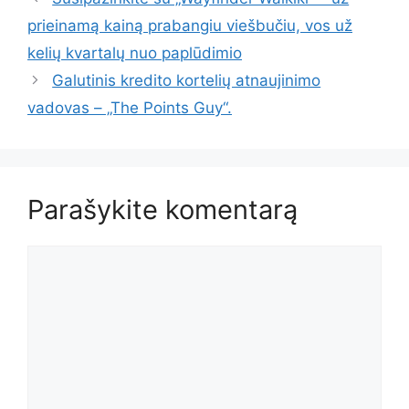
prieinamą kainą prabangiu viešbučiu, vos už
kelių kvartalų nuo paplūdimio
Galutinis kredito kortelių atnaujinimo
vadovas – „The Points Guy“.
Parašykite komentarą
Komentaras