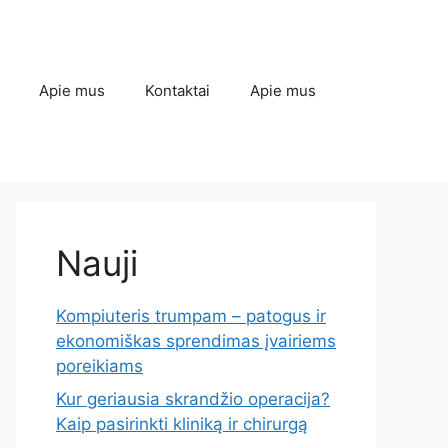
Apie mus
Kontaktai
Apie mus
Nauji
Kompiuteris trumpam – patogus ir
ekonomiškas sprendimas įvairiems
poreikiams
Kur geriausia skrandžio operacija?
Kaip pasirinkti kliniką ir chirurgą