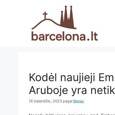
Pereiti
prie
turinio
Kodėl naujieji E
Aruboje yra neti
16 balandžio, 2023
pagal
Benas