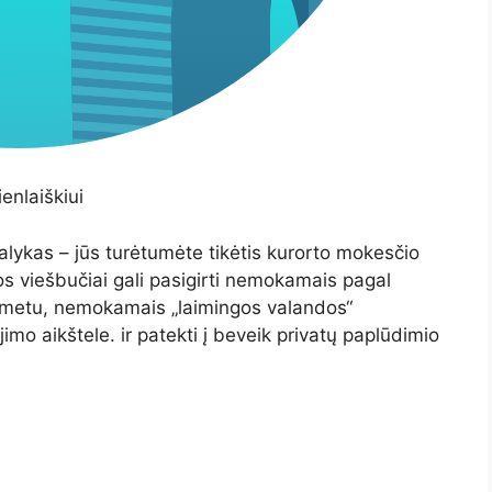
enlaiškiui
alykas – jūs turėtumėte tikėtis kurorto mokesčio
los viešbučiai gali pasigirti nemokamais pagal
 metu, nemokamais „laimingos valandos“
imo aikštele. ir patekti į beveik privatų paplūdimio