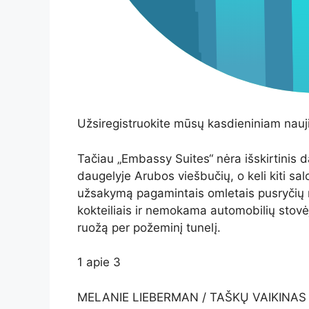
Užsiregistruokite mūsų kasdieniniam nauji
Tačiau „Embassy Suites“ nėra išskirtinis d
daugelyje Arubos viešbučių, o keli kiti sa
užsakymą pagamintais omletais pusryčių
kokteiliais ir nemokama automobilių stovėj
ruožą per požeminį tunelį.
1
apie
3
MELANIE LIEBERMAN / TAŠKŲ VAIKINAS