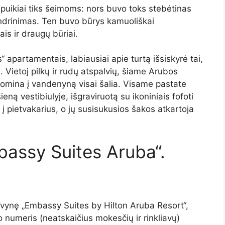
s puikiai tiks šeimoms: nors buvo toks stebėtinas
bendrinimas. Ten buvo būrys kamuoliškai
is ir draugų būriai.
“ apartamentais, labiausiai apie turtą išsiskyrė tai,
. Vietoj pilkų ir rudų atspalvių, šiame Arubos
žuomina į vandenyną visai šalia. Visame pastate
eną vestibiulyje, išgraviruotą su ikoniniais fofoti
i į pietvakarius, o jų susisukusios šakos atkartoja
bassy Suites Aruba“.
kvynę „Embassy Suites by Hilton Aruba Resort“,
 numeris (neatskaičius mokesčių ir rinkliavų)