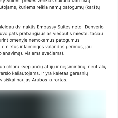
sy Suites“ prekės ženklas sukuria tam tikrą
iautojams, kuriems reikia namų patogumų (karštų
.
aleidau dvi naktis Embassy Suites netoli Denverio
buvo pats prabangiausias viešbutis mieste, tačiau
č turint omenyje nemokamus patogumus
mletus ir laimingos valandos gėrimus, jau
planavimą). visiems svečiams).
o chloru kvepiančių atrijų ir neįsimintinų, neutralių
rslo keliautojams. Ir yra keletas geresnių
visiškai naujas Arubos kurortas.