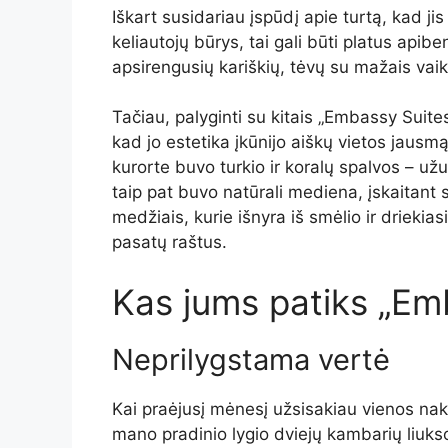
Iškart susidariau įspūdį apie turtą, kad ji
keliautojų būrys, tai gali būti platus api
apsirengusių kariškių, tėvų su mažais vaika
Tačiau, palyginti su kitais „Embassy Suites
kad jo estetika įkūnijo aiškų vietos jausmą
kurorte buvo turkio ir koralų spalvos – u
taip pat buvo natūrali mediena, įskaitant si
medžiais, kurie išnyra iš smėlio ir driekias
pasatų raštus.
Kas jums patiks „Em
Neprilygstama vertė
Kai praėjusį mėnesį užsisakiau vienos na
mano pradinio lygio dviejų kambarių liukso