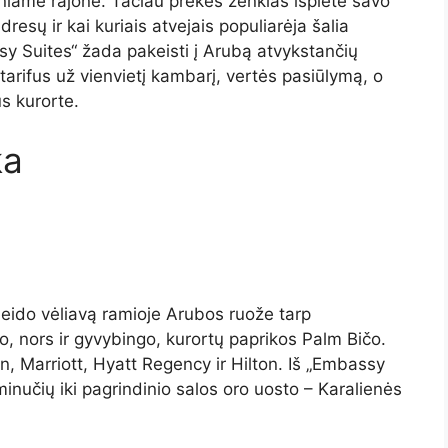
niame rajone. Tačiau prekės ženklas išplėtė savo
resų ir kai kuriais atvejais populiarėja šalia
sy Suites“ žada pakeisti į Arubą atvykstančių
tarifus už vienvietį kambarį, vertės pasiūlymą, o
us kurorte.
ka
uleido vėliavą ramioje Arubos ruože tarp
to, nors ir gyvybingo, kurortų paprikos Palm Bičo.
n, Marriott, Hyatt Regency ir Hilton. Iš „Embassy
minučių iki pagrindinio salos oro uosto – Karalienės