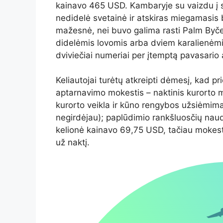
kainavo 465 USD. Kambaryje su vaizdu į s
nedidelė svetainė ir atskiras miegamasi
mažesnė, nei buvo galima rasti Palm Byče,
didelėmis lovomis arba dviem karalienėm
dviviečiai numeriai per įtemptą pavasario 
Keliautojai turėtų atkreipti dėmesį, kad 
aptarnavimo mokestis – naktinis kurorto mo
kurorto veikla ir kūno rengybos užsiėmima
negirdėjau); paplūdimio rankšluosčių naudo
kelionė kainavo 69,75 USD, tačiau mokesti
už naktį.