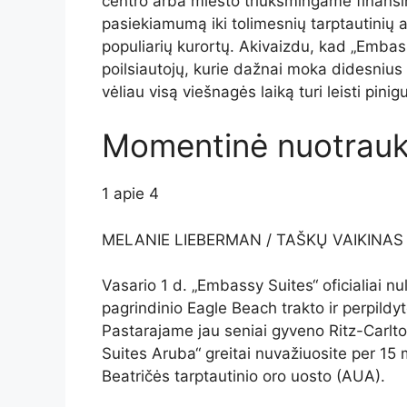
centro arba miesto triukšmingame finansi
pasiekiamumą iki tolimesnių tarptautinių ad
populiarių kurortų. Akivaizdu, kad „Embas
poilsiautojų, kurie dažnai moka didesnius 
vėliau visą viešnagės laiką turi leisti pinig
Momentinė nuotrau
1
apie
4
MELANIE LIEBERMAN / TAŠKŲ VAIKINAS
Vasario 1 d. „Embassy Suites“ oficialiai n
pagrindinio Eagle Beach trakto ir perpildy
Pastarajame jau seniai gyveno Ritz-Carlto
Suites Aruba“ greitai nuvažiuosite per 15 
Beatričės tarptautinio oro uosto (AUA).