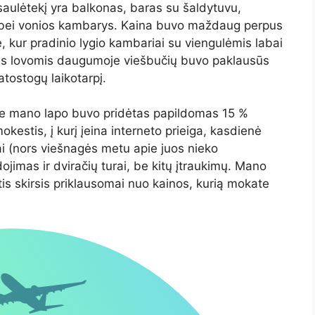
aulėtekį yra balkonas, baras su šaldytuvu,
s bei vonios kambarys. Kaina buvo maždaug perpus
 kur pradinio lygio kambariai su viengulėmis labai
is lovomis daugumoje viešbučių buvo paklausūs
atostogų laikotarpį.
prie mano lapo buvo pridėtas papildomas 15 %
kestis, į kurį įeina interneto prieiga, kasdienė
i (nors viešnagės metu apie juos nieko
jimas ir dviračių turai, be kitų įtraukimų. Mano
s skirsis priklausomai nuo kainos, kurią mokate