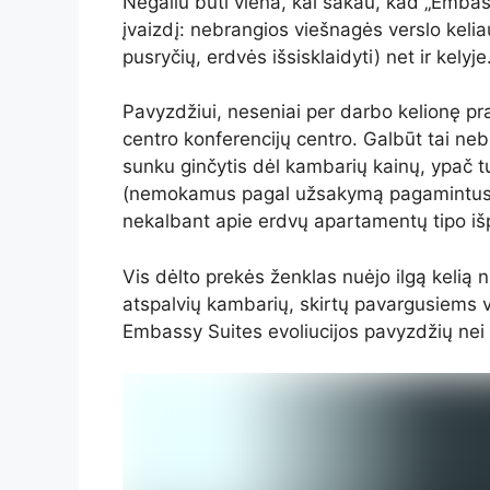
Negaliu būti viena, kai sakau, kad „Embas
įvaizdį: nebrangios viešnagės verslo kel
pusryčių, erdvės išsisklaidyti) net ir kelyje
Pavyzdžiui, neseniai per darbo kelionę pr
centro konferencijų centro. Galbūt tai ne
sunku ginčytis dėl kambarių kainų, ypa
(nemokamus pagal užsakymą pagamintus o
nekalbant apie erdvų apartamentų tipo iš
Vis dėlto prekės ženklas nuėjo ilgą kelią nu
atspalvių kambarių, skirtų pavargusiems ve
Embassy Suites evoliucijos pavyzdžių nei 