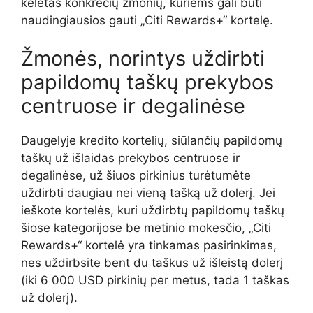
keletas konkrečių žmonių, kuriems gali būti
naudingiausios gauti „Citi Rewards+“ kortelę.
Žmonės, norintys uždirbti
papildomų taškų prekybos
centruose ir degalinėse
Daugelyje kredito kortelių, siūlančių papildomų
taškų už išlaidas prekybos centruose ir
degalinėse, už šiuos pirkinius turėtumėte
uždirbti daugiau nei vieną tašką už dolerį. Jei
ieškote kortelės, kuri uždirbtų papildomų taškų
šiose kategorijose be metinio mokesčio, „Citi
Rewards+“ kortelė yra tinkamas pasirinkimas,
nes uždirbsite bent du taškus už išleistą dolerį
(iki 6 000 USD pirkinių per metus, tada 1 taškas
už dolerį).