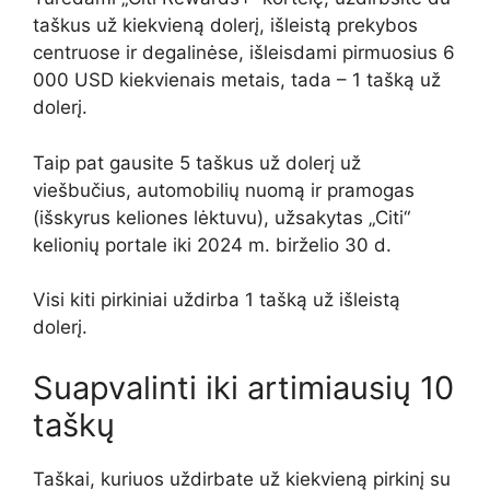
taškus už kiekvieną dolerį, išleistą prekybos
centruose ir degalinėse, išleisdami pirmuosius 6
000 USD kiekvienais metais, tada – 1 tašką už
dolerį.
Taip pat gausite 5 taškus už dolerį už
viešbučius, automobilių nuomą ir pramogas
(išskyrus keliones lėktuvu), užsakytas „Citi“
kelionių portale iki 2024 m. birželio 30 d.
Visi kiti pirkiniai uždirba 1 tašką už išleistą
dolerį.
Suapvalinti iki artimiausių 10
taškų
Taškai, kuriuos uždirbate už kiekvieną pirkinį su