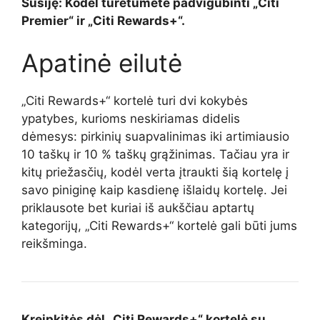
Susiję: Kodėl turėtumėte padvigubinti „Citi
Premier“ ir „Citi Rewards+“.
Apatinė eilutė
„Citi Rewards+“ kortelė turi dvi kokybės
ypatybes, kurioms neskiriamas didelis
dėmesys: pirkinių suapvalinimas iki artimiausio
10 taškų ir 10 % taškų grąžinimas. Tačiau yra ir
kitų priežasčių, kodėl verta įtraukti šią kortelę į
savo piniginę kaip kasdienę išlaidų kortelę. Jei
priklausote bet kuriai iš aukščiau aptartų
kategorijų, „Citi Rewards+“ kortelė gali būti jums
reikšminga.
Kreipkitės dėl
„Citi Rewards+“ kortelė
su…