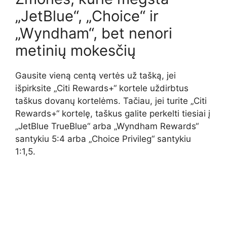
„JetBlue“, „Choice“ ir
„Wyndham“, bet nenori
metinių mokesčių
Gausite vieną centą vertės už tašką, jei
išpirksite „Citi Rewards+“ kortele uždirbtus
taškus dovanų kortelėms. Tačiau, jei turite „Citi
Rewards+“ kortelę, taškus galite perkelti tiesiai į
„JetBlue TrueBlue“ arba „Wyndham Rewards“
santykiu 5:4 arba „Choice Privileg“ santykiu
1:1,5.