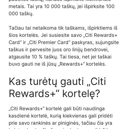
metais. Tai yra 10 000 taškų, jei išpirksite 100
000 taškų.
Tačiau tai netaikoma tik taškams, išpirktiems iš
šios kortelės. Jei susiesite savo „Citi Rewards+
Card“ ir „Citi Premier Card“ paskyras, sujungsite
taškus ir pervesite juos oro linijų bendrovei,
atgausite 10 % taškų. Tai tiesa, net jei taškai
buvo gauti ne iš jūsų „Rewards+“ kortelės.
Kas turėtų gauti „Citi
Rewards+“ kortelę?
„Citi Rewards+“ kortelė gali būti naudinga
kasdienė kortelė, kurią kiekvienas gali pridėti
prie savo rankinės ar piniginės, tačiau čia yra