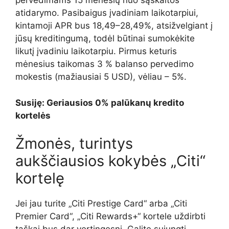
pervedimams 15 mėnesių nuo sąskaitos
atidarymo. Pasibaigus įvadiniam laikotarpiui,
kintamoji APR bus 18,49–28,49%, atsižvelgiant į
jūsų kreditingumą, todėl būtinai sumokėkite
likutį įvadiniu laikotarpiu. Pirmus keturis
mėnesius taikomas 3 % balanso pervedimo
mokestis (mažiausiai 5 USD), vėliau – 5%.
Susiję: Geriausios 0% palūkanų kredito
kortelės
Žmonės, turintys
aukščiausios kokybės „Citi“
kortelę
Jei jau turite „Citi Prestige Card“ arba „Citi
Premier Card“, „Citi Rewards+“ kortele uždirbti