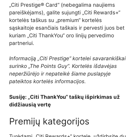
„Citi Prestige® Card“ (nebegalima naujiems
pareiškėjams), galite sujungti „Citi Rewards+“
kortelės taškus su „premium“ kortelės
sąskaitoje esančiais taškais ir pervesti juos bet
kuriam „Citi ThankYou“ oro linijų pervedimo
partneriui.
Informaciją „Citi Prestige“ kortelei savarankiškai
surinko „The Points Guy“. Kortelės išdavėjas
neperžiūrėjo ir nepateikė šiame puslapyje
pateiktos kortelės informacijos.
Susiję: „Citi ThankYou“ taškų išpirkimas už
didžiausią vertę
Premijų kategorijos
Turėdami „Citi Rewards+“ kortelę, uždirbsite du