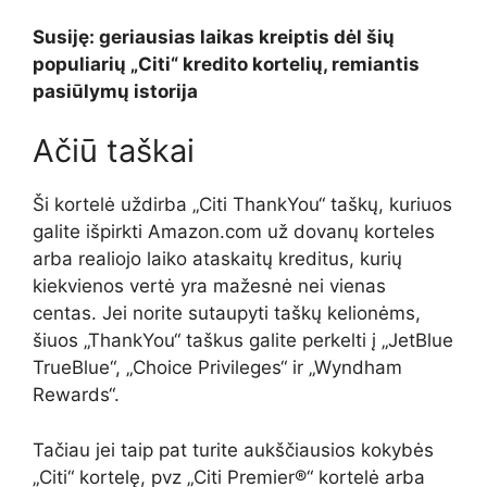
Susiję: geriausias laikas kreiptis dėl šių
populiarių „Citi“ kredito kortelių, remiantis
pasiūlymų istorija
Ačiū taškai
Ši kortelė uždirba „Citi ThankYou“ taškų, kuriuos
galite išpirkti Amazon.com už dovanų korteles
arba realiojo laiko ataskaitų kreditus, kurių
kiekvienos vertė yra mažesnė nei vienas
centas. Jei norite sutaupyti taškų kelionėms,
šiuos „ThankYou“ taškus galite perkelti į „JetBlue
TrueBlue“, „Choice Privileges“ ir „Wyndham
Rewards“.
Tačiau jei taip pat turite aukščiausios kokybės
„Citi“ kortelę, pvz
„Citi Premier®“ kortelė
arba