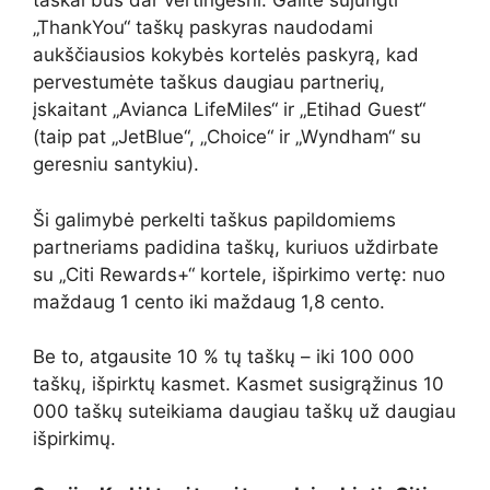
taškai bus dar vertingesni. Galite sujungti
„ThankYou“ taškų paskyras naudodami
aukščiausios kokybės kortelės paskyrą, kad
pervestumėte taškus daugiau partnerių,
įskaitant „Avianca LifeMiles“ ir „Etihad Guest“
(taip pat „JetBlue“, „Choice“ ir „Wyndham“ su
geresniu santykiu).
Ši galimybė perkelti taškus papildomiems
partneriams padidina taškų, kuriuos uždirbate
su „Citi Rewards+“ kortele, išpirkimo vertę: nuo
maždaug 1 cento iki maždaug 1,8 cento.
Be to, atgausite 10 % tų taškų – iki 100 000
taškų, išpirktų kasmet. Kasmet susigrąžinus 10
000 taškų suteikiama daugiau taškų už daugiau
išpirkimų.