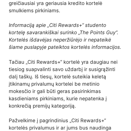
greičiausiai yra geriausia kredito kortelė
smulkiems pirkiniams.
Informaciją apie „Citi Rewards+“ studento
kortelę savarankiškai surinko „The Points Guy“.
Kortelės išdavėjas neperžiūrėjo ir nepateikė
šiame puslapyje pateiktos kortelės informacijos.
Tačiau „Citi Rewards+“ kortelė yra daugiau nei
tiesiog suapvalinti savo uždarbį ir susigrąžinti
dalį taškų. Iš tiesų, kortelė suteikia keletą
įtikinamų privalumų kortelei be metinio
mokesčio ir gali būti geras pasirinkimas
kasdieniams pirkiniams, kurie nepatenka į
konkrečią premijų kategoriją.
Pažvelkime į pagrindinius „Citi Rewards+“
kortelės privalumus ir ar jums bus naudinga