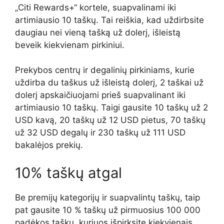
„Citi Rewards+“ kortele, suapvalinami iki
artimiausio 10 taškų. Tai reiškia, kad uždirbsite
daugiau nei vieną tašką už dolerį, išleistą
beveik kiekvienam pirkiniui.
Prekybos centrų ir degalinių pirkiniams, kurie
uždirba du taškus už išleistą dolerį, 2 taškai už
dolerį apskaičiuojami prieš suapvalinant iki
artimiausio 10 taškų. Taigi gausite 10 taškų už 2
USD kavą, 20 taškų už 12 USD pietus, 70 taškų
už 32 USD degalų ir 230 taškų už 111 USD
bakalėjos prekių.
10% taškų atgal
Be premijų kategorijų ir suapvalintų taškų, taip
pat gausite 10 % taškų už pirmuosius 100 000
padėkos taškų, kuriuos išpirksite kiekvienais