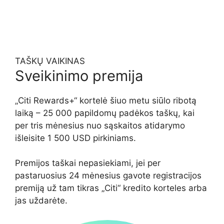
TAŠKŲ VAIKINAS
Sveikinimo premija
„Citi Rewards+“ kortelė šiuo metu siūlo ribotą
laiką – 25 000 papildomų padėkos taškų, kai
per tris mėnesius nuo sąskaitos atidarymo
išleisite 1 500 USD pirkiniams.
Premijos taškai nepasiekiami, jei per
pastaruosius 24 mėnesius gavote registracijos
premiją už tam tikras „Citi“ kredito korteles arba
jas uždarėte.