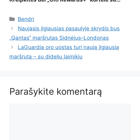
Kategorijos
Bendri
Naujasis ilgiausias pasaulyje skrydis bus
„Qantas“ maršrutas Sidnėjus–Londonas
LaGuardia oro uostas turi naują ilgiausią
maršrutą – su dideliu laimikiu
Parašykite komentarą
Komentaras