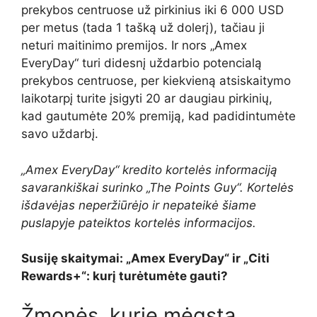
prekybos centruose už pirkinius iki 6 000 USD
per metus (tada 1 tašką už dolerį), tačiau ji
neturi maitinimo premijos. Ir nors „Amex
EveryDay“ turi didesnį uždarbio potencialą
prekybos centruose, per kiekvieną atsiskaitymo
laikotarpį turite įsigyti 20 ar daugiau pirkinių,
kad gautumėte 20% premiją, kad padidintumėte
savo uždarbį.
„Amex EveryDay“ kredito kortelės informaciją
savarankiškai surinko „The Points Guy“. Kortelės
išdavėjas neperžiūrėjo ir nepateikė šiame
puslapyje pateiktos kortelės informacijos.
Susiję skaitymai: „Amex EveryDay“ ir „Citi
Rewards+“: kurį turėtumėte gauti?
Žmonės, kurie mėgsta