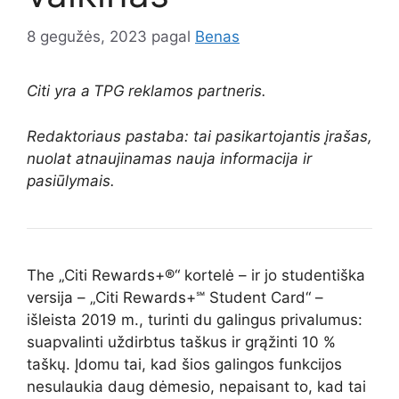
8 gegužės, 2023
pagal
Benas
Citi yra a
TPG
reklamos partneris.
Redaktoriaus pastaba: tai pasikartojantis įrašas,
nuolat atnaujinamas nauja informacija ir
pasiūlymais.
The
„Citi Rewards+®“ kortelė
– ir jo studentiška
versija – „Citi Rewards+℠ Student Card“ –
išleista 2019 m., turinti du galingus privalumus:
suapvalinti uždirbtus taškus ir grąžinti 10 %
taškų. Įdomu tai, kad šios galingos funkcijos
nesulaukia daug dėmesio, nepaisant to, kad tai