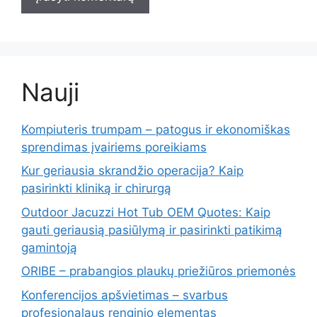
Nauji
Kompiuteris trumpam – patogus ir ekonomiškas
sprendimas įvairiems poreikiams
Kur geriausia skrandžio operacija? Kaip
pasirinkti kliniką ir chirurgą
Outdoor Jacuzzi Hot Tub OEM Quotes: Kaip
gauti geriausią pasiūlymą ir pasirinkti patikimą
gamintoją
ORIBE – prabangios plaukų priežiūros priemonės
Konferencijos apšvietimas – svarbus
profesionalaus renginio elementas