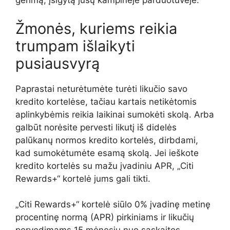
gėrimą, įsigytą jūsų kampinėje parduotuvėje.
Žmonės, kuriems reikia
trumpam išlaikyti
pusiausvyrą
Paprastai neturėtumėte turėti likučio savo
kredito kortelėse, tačiau kartais netikėtomis
aplinkybėmis reikia laikinai sumokėti skolą. Arba
galbūt norėsite pervesti likutį iš didelės
palūkanų normos kredito kortelės, dirbdami,
kad sumokėtumėte esamą skolą. Jei ieškote
kredito kortelės su mažu įvadiniu APR, „Citi
Rewards+“ kortelė jums gali tikti.
„Citi Rewards+“ kortelė siūlo 0% įvadinę metinę
procentinę normą (APR) pirkiniams ir likučių