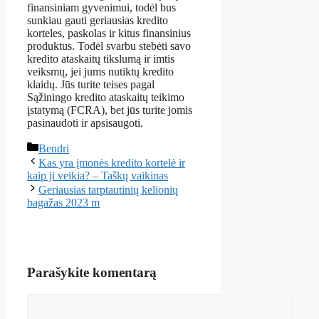
finansiniam gyvenimui, todėl bus
sunkiau gauti geriausias kredito
korteles, paskolas ir kitus finansinius
produktus. Todėl svarbu stebėti savo
kredito ataskaitų tikslumą ir imtis
veiksmų, jei jums nutiktų kredito
klaidų. Jūs turite teises pagal
Sąžiningo kredito ataskaitų teikimo
įstatymą (FCRA), bet jūs turite jomis
pasinaudoti ir apsisaugoti.
Kategorijos
Bendri
Kas yra įmonės kredito kortelė ir
kaip ji veikia? – Taškų vaikinas
Geriausias tarptautinių kelionių
bagažas 2023 m
Parašykite komentarą
Komentaras