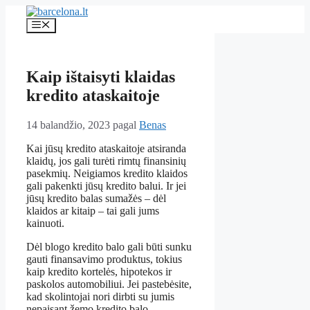
Pereiti
prie
Meniu
turinio
Kaip ištaisyti klaidas
kredito ataskaitoje
14 balandžio, 2023
pagal
Benas
Kai jūsų kredito ataskaitoje atsiranda
klaidų, jos gali turėti rimtų finansinių
pasekmių. Neigiamos kredito klaidos
gali pakenkti jūsų kredito balui. Ir jei
jūsų kredito balas sumažės – dėl
klaidos ar kitaip – ​​tai gali jums
kainuoti.
Dėl blogo kredito balo gali būti sunku
gauti finansavimo produktus, tokius
kaip kredito kortelės, hipotekos ir
paskolos automobiliui. Jei pastebėsite,
kad skolintojai nori dirbti su jumis
nepaisant žemo kredito balo,