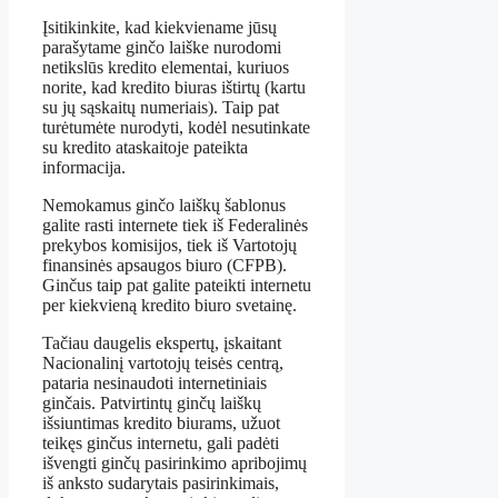
Įsitikinkite, kad kiekviename jūsų
parašytame ginčo laiške nurodomi
netikslūs kredito elementai, kuriuos
norite, kad kredito biuras ištirtų (kartu
su jų sąskaitų numeriais). Taip pat
turėtumėte nurodyti, kodėl nesutinkate
su kredito ataskaitoje pateikta
informacija.
Nemokamus ginčo laiškų šablonus
galite rasti internete tiek iš Federalinės
prekybos komisijos, tiek iš Vartotojų
finansinės apsaugos biuro (CFPB).
Ginčus taip pat galite pateikti internetu
per kiekvieną kredito biuro svetainę.
Tačiau daugelis ekspertų, įskaitant
Nacionalinį vartotojų teisės centrą,
pataria nesinaudoti internetiniais
ginčais. Patvirtintų ginčų laiškų
išsiuntimas kredito biurams, užuot
teikęs ginčus internetu, gali padėti
išvengti ginčų pasirinkimo apribojimų
iš anksto sudarytais pasirinkimais,