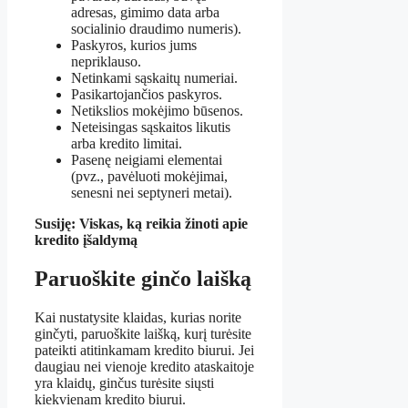
adresas, gimimo data arba
socialinio draudimo numeris).
Paskyros, kurios jums
nepriklauso.
Netinkami sąskaitų numeriai.
Pasikartojančios paskyros.
Netikslios mokėjimo būsenos.
Neteisingas sąskaitos likutis
arba kredito limitai.
Pasenę neigiami elementai
(pvz., pavėluoti mokėjimai,
senesni nei septyneri metai).
Susiję: Viskas, ką reikia žinoti apie
kredito įšaldymą
Paruoškite ginčo laišką
Kai nustatysite klaidas, kurias norite
ginčyti, paruoškite laišką, kurį turėsite
pateikti atitinkamam kredito biurui. Jei
daugiau nei vienoje kredito ataskaitoje
yra klaidų, ginčus turėsite siųsti
kiekvienam kredito biurui.