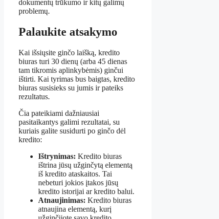
dokumentų trūkumo ir kitų galimų
problemų.
Palaukite atsakymo
Kai išsiųsite ginčo laišką, kredito
biuras turi 30 dienų (arba 45 dienas
tam tikromis aplinkybėmis) ginčui
ištirti. Kai tyrimas bus baigtas, kredito
biuras susisieks su jumis ir pateiks
rezultatus.
Čia pateikiami dažniausiai
pasitaikantys galimi rezultatai, su
kuriais galite susidurti po ginčo dėl
kredito:
Ištrynimas:
Kredito biuras
ištrina jūsų užginčytą elementą
iš kredito ataskaitos. Tai
nebeturi jokios įtakos jūsų
kredito istorijai ar kredito balui.
Atnaujinimas:
Kredito biuras
atnaujina elementą, kurį
užginčijote savo kredito