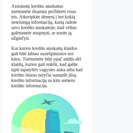
Atsisiuntę kredito ataskaitas
turėtumėte išsamiai peržiūrėti visas
tris. Atkreipkite dėmesį į bet kokią
neteisingą informaciją, kurią radote
savo kredito ataskaitoje, kad vėliau
galėtumėte nuspręsti, ar norite ją
užginčyti.
Kai kurios kredito ataskaitų klaidos
gali būti labiau susirūpinusios nei
kitos. Turėtumėte būti ypač atidūs dėl
klaidų, kurios gali reikšti, kad galite
tapti tapatybės vagystės auka arba kad
kredito biuras netyčia sumaišė jūsų
kredito informaciją su kito asmens
kredito informacija.