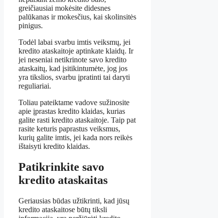
greičiausiai mokėsite didesnes
palūkanas ir mokesčius, kai skolinsitės
pinigus.
Todėl labai svarbu imtis veiksmų, jei
kredito ataskaitoje aptinkate klaidų. Ir
jei neseniai netikrinote savo kredito
ataskaitų, kad įsitikintumėte, jog jos
yra tikslios, svarbu įpratinti tai daryti
reguliariai.
Toliau pateiktame vadove sužinosite
apie įprastas kredito klaidas, kurias
galite rasti kredito ataskaitoje. Taip pat
rasite keturis paprastus veiksmus,
kurių galite imtis, jei kada nors reikės
ištaisyti kredito klaidas.
Patikrinkite savo
kredito ataskaitas
Geriausias būdas užtikrinti, kad jūsų
kredito ataskaitose būtų tiksli