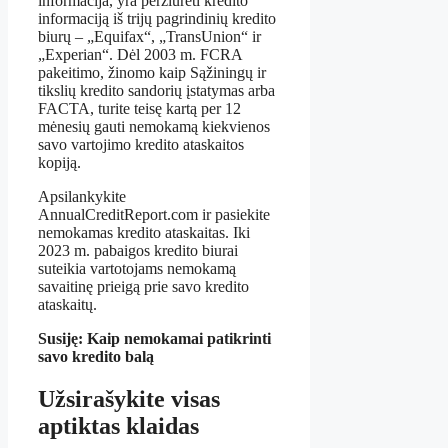
informacija, yra peržiūrėti kredito
informaciją iš trijų pagrindinių kredito
biurų – „Equifax“, „TransUnion“ ir
„Experian“. Dėl 2003 m. FCRA
pakeitimo, žinomo kaip Sąžiningų ir
tikslių kredito sandorių įstatymas arba
FACTA, turite teisę kartą per 12
mėnesių gauti nemokamą kiekvienos
savo vartojimo kredito ataskaitos
kopiją.
Apsilankykite
AnnualCreditReport.com ir pasiekite
nemokamas kredito ataskaitas. Iki
2023 m. pabaigos kredito biurai
suteikia vartotojams nemokamą
savaitinę prieigą prie savo kredito
ataskaitų.
Susiję: Kaip nemokamai patikrinti
savo kredito balą
Užsirašykite visas
aptiktas klaidas