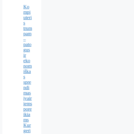
Ko
mpi
uteri
s
trum
pam
–
pato
gus
ir
eko
nom
iška
s
spre
ndi
mas
įvair
iems
pore
ikia
ms
Kur
geri