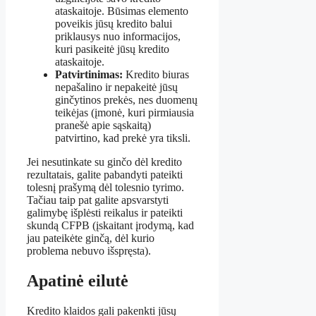
ataskaitoje. Būsimas elemento
poveikis jūsų kredito balui
priklausys nuo informacijos,
kuri pasikeitė jūsų kredito
ataskaitoje.
Patvirtinimas:
Kredito biuras
nepašalino ir nepakeitė jūsų
ginčytinos prekės, nes duomenų
teikėjas (įmonė, kuri pirmiausia
pranešė apie sąskaitą)
patvirtino, kad prekė yra tiksli.
Jei nesutinkate su ginčo dėl kredito
rezultatais, galite pabandyti pateikti
tolesnį prašymą dėl tolesnio tyrimo.
Tačiau taip pat galite apsvarstyti
galimybę išplėsti reikalus ir pateikti
skundą CFPB (įskaitant įrodymą, kad
jau pateikėte ginčą, dėl kurio
problema nebuvo išspręsta).
Apatinė eilutė
Kredito klaidos gali pakenkti jūsų