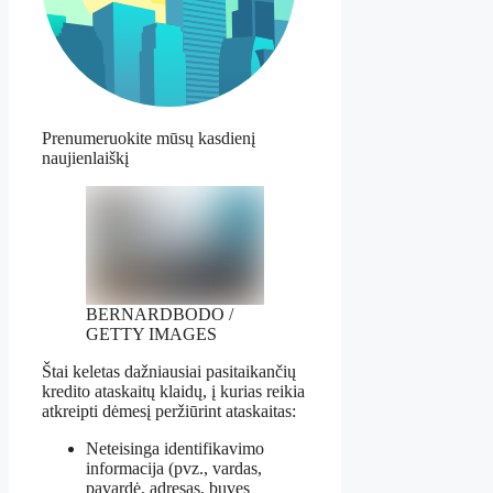
Prenumeruokite mūsų kasdienį
naujienlaiškį
BERNARDBODO /
GETTY IMAGES
Štai keletas dažniausiai pasitaikančių
kredito ataskaitų klaidų, į kurias reikia
atkreipti dėmesį peržiūrint ataskaitas:
Neteisinga identifikavimo
informacija (pvz., vardas,
pavardė, adresas, buvęs