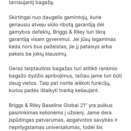
tarnaujantį bagažą.
Skirtingai nuo daugelio gamintojų, kurie
geriausiu atveju siūlo ribotą garantiją dėl
gamybos defektų, Briggs & Riley turi tikrą
garantiją visam gyvenimui. Jei jūsų lagaminas
kada nors bus pažeistas, jie jį pataisys arba
pakeis be jokių klausimų.
Geras tarptautinis bagažas turi atitikti rankinio
bagažo dydžio apribojimus, tačiau jame turi būti
daug vietos. Taip pat norite ieškoti funkcijų,
kurios padės išlaikyti tvarką keliaujant.
Briggs & Riley Baseline Global 21“ yra puikus
pasirinkimas kelionėms į užsienį. Jame dera
įspūdingas patvarumas, apgalvotos savybės ir
neprilygstamas universalumas, todėl šis