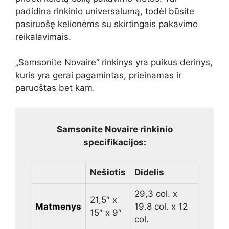
padidina rinkinio universalumą, todėl būsite
pasiruošę kelionėms su skirtingais pakavimo
reikalavimais.
„Samsonite Novaire“ rinkinys yra puikus derinys,
kuris yra gerai pagamintas, prieinamas ir
paruoštas bet kam.
Samsonite Novaire rinkinio
specifikacijos:
Nešiotis
Didelis
29,3 col. x
21,5″ x
Matmenys
19.8 col. x 12
15″ x 9″
col.