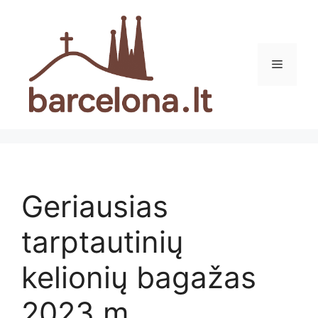
Pereiti
prie
turinio
Meniu
Geriausias
tarptautinių
kelionių bagažas
2023 m