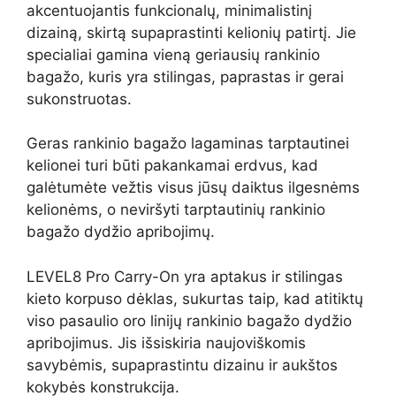
akcentuojantis funkcionalų, minimalistinį
dizainą, skirtą supaprastinti kelionių patirtį. Jie
specialiai gamina vieną geriausių rankinio
bagažo, kuris yra stilingas, paprastas ir gerai
sukonstruotas.
Geras rankinio bagažo lagaminas tarptautinei
kelionei turi būti pakankamai erdvus, kad
galėtumėte vežtis visus jūsų daiktus ilgesnėms
kelionėms, o neviršyti tarptautinių rankinio
bagažo dydžio apribojimų.
LEVEL8 Pro Carry-On yra aptakus ir stilingas
kieto korpuso dėklas, sukurtas taip, kad atitiktų
viso pasaulio oro linijų rankinio bagažo dydžio
apribojimus. Jis išsiskiria naujoviškomis
savybėmis, supaprastintu dizainu ir aukštos
kokybės konstrukcija.