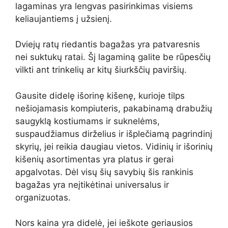
lagaminas yra lengvas pasirinkimas visiems
keliaujantiems į užsienį.
Dviejų ratų riedantis bagažas yra patvaresnis
nei suktukų ratai. Šį lagaminą galite be rūpesčių
vilkti ant trinkelių ar kitų šiurkščių paviršių.
Gausite didelę išorinę kišenę, kurioje tilps
nešiojamasis kompiuteris, pakabinamą drabužių
saugyklą kostiumams ir suknelėms,
suspaudžiamus dirželius ir išplečiamą pagrindinį
skyrių, jei reikia daugiau vietos. Vidinių ir išorinių
kišenių asortimentas yra platus ir gerai
apgalvotas. Dėl visų šių savybių šis rankinis
bagažas yra neįtikėtinai universalus ir
organizuotas.
Nors kaina yra didelė, jei ieškote geriausios