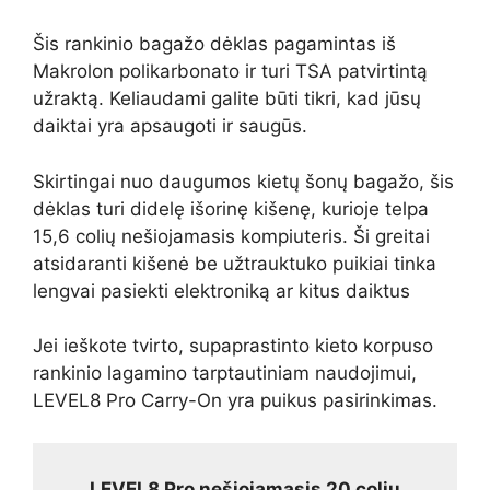
Šis rankinio bagažo dėklas pagamintas iš
Makrolon polikarbonato ir turi TSA patvirtintą
užraktą. Keliaudami galite būti tikri, kad jūsų
daiktai yra apsaugoti ir saugūs.
Skirtingai nuo daugumos kietų šonų bagažo, šis
dėklas turi didelę išorinę kišenę, kurioje telpa
15,6 colių nešiojamasis kompiuteris. Ši greitai
atsidaranti kišenė be užtrauktuko puikiai tinka
lengvai pasiekti elektroniką ar kitus daiktus
Jei ieškote tvirto, supaprastinto kieto korpuso
rankinio lagamino tarptautiniam naudojimui,
LEVEL8 Pro Carry-On yra puikus pasirinkimas.
LEVEL8 Pro nešiojamasis 20 colių