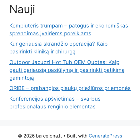
Nauji
Kompiuteris trumpam – patogus ir ekonomiškas
sprendimas įvairiems poreikiams
Kur geriausia skrandžio operacija? Kaip
pasirinkti kliniką ir chirurgą
Outdoor Jacuzzi Hot Tub OEM Quotes: Kaip
gauti geriausią pasiūlymą ir pasirinkti patikimą
gamintoją
ORIBE – prabangios plaukų priežiūros priemonės
Konferencijos apšvietimas – svarbus
profesionalaus renginio elementas
© 2026 barcelona.lt
• Built with
GeneratePress