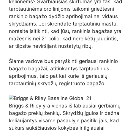
kelionėms? Svarbiausias skirtumas yra tas, kad
tarptautinėms oro linijoms taikomi griežtesni
rankinio bagažo dydžio apribojimai nei vidaus
skrydžiams. Jei skrendate tarptautiniu mastu,
norėsite įsitikinti, kad jūsų rankinis bagažas yra
mažesnis nei 21 colio, kad nereikėtų jaudintis,
ar tilpsite neviršijant nustatytų ribų.
Šiame vadove bus paryškinti geriausi rankinio
bagažo bagažai, atitinkantys tarptautinius
apribojimus, taip pat kai kurie iš geriausių
tarptautinių skrydžių registruoto bagažo.
Briggs & Riley yra vienas iš labiausiai gerbiamų
bagažo prekių ženklų. Skrydžių įgulos ir dažnai
keliaujantys visame pasaulyje pasitiki jais, kad
sukurs aukščiausios kokybės ir ilgiausiai