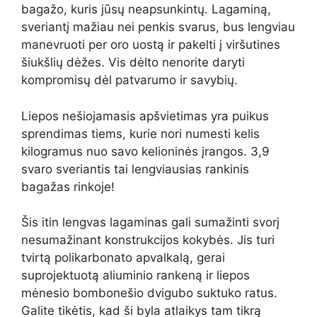
bagažo, kuris jūsų neapsunkintų. Lagaminą,
sveriantį mažiau nei penkis svarus, bus lengviau
manevruoti per oro uostą ir pakelti į viršutines
šiukšlių dėžes. Vis dėlto nenorite daryti
kompromisų dėl patvarumo ir savybių.
Liepos nešiojamasis apšvietimas yra puikus
sprendimas tiems, kurie nori numesti kelis
kilogramus nuo savo kelioninės įrangos. 3,9
svaro sveriantis tai lengviausias rankinis
bagažas rinkoje!
Šis itin lengvas lagaminas gali sumažinti svorį
nesumažinant konstrukcijos kokybės. Jis turi
tvirtą polikarbonato apvalkalą, gerai
suprojektuotą aliuminio rankeną ir liepos
mėnesio bombonešio dvigubo suktuko ratus.
Galite tikėtis, kad ši byla atlaikys tam tikrą