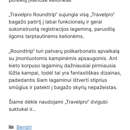
„Travelpro Roundtrip“ sujungia visą „Travelpro“
bagažo patirtį į labai funkcionalų ir gerai
sukonstruotą registracijos lagaminą, paruoštą
ilgoms tarptautinėms kelionėms.
„Roundtrip“ turi patvarų polikarbonato apvalkalą
su įmontuotomis kampinėmis apsaugomis. Ant
kieto korpuso lagaminų dažniausiai pirmiausia
lūžta kampai, todėl tai yra fantastiškas dizainas,
padedantis šiam lagaminui ištverti stiprius
smūgius ir patekti į bagažo skyrių nepažeistas.
Šiame dėkle naudojami „Travelpro“ dvigubi
suktukai ir…
Kategorijos
Bendri