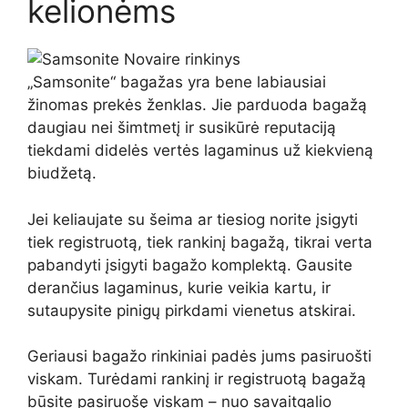
kelionėms
„Samsonite“ bagažas yra bene labiausiai
žinomas prekės ženklas. Jie parduoda bagažą
daugiau nei šimtmetį ir susikūrė reputaciją
tiekdami didelės vertės lagaminus už kiekvieną
biudžetą.
Jei keliaujate su šeima ar tiesiog norite įsigyti
tiek registruotą, tiek rankinį bagažą, tikrai verta
pabandyti įsigyti bagažo komplektą. Gausite
derančius lagaminus, kurie veikia kartu, ir
sutaupysite pinigų pirkdami vienetus atskirai.
Geriausi bagažo rinkiniai padės jums pasiruošti
viskam. Turėdami rankinį ir registruotą bagažą
būsite pasiruošę viskam – nuo ​​savaitgalio