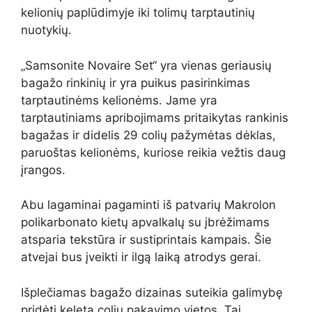
kelionių paplūdimyje iki tolimų tarptautinių
nuotykių.
„Samsonite Novaire Set“ yra vienas geriausių
bagažo rinkinių ir yra puikus pasirinkimas
tarptautinėms kelionėms. Jame yra
tarptautiniams apribojimams pritaikytas rankinis
bagažas ir didelis 29 colių pažymėtas dėklas,
paruoštas kelionėms, kuriose reikia vežtis daug
įrangos.
Abu lagaminai pagaminti iš patvarių Makrolon
polikarbonato kietų apvalkalų su įbrėžimams
atsparia tekstūra ir sustiprintais kampais. Šie
atvejai bus įveikti ir ilgą laiką atrodys gerai.
Išplečiamas bagažo dizainas suteikia galimybę
pridėti keletą colių pakavimo vietos. Tai