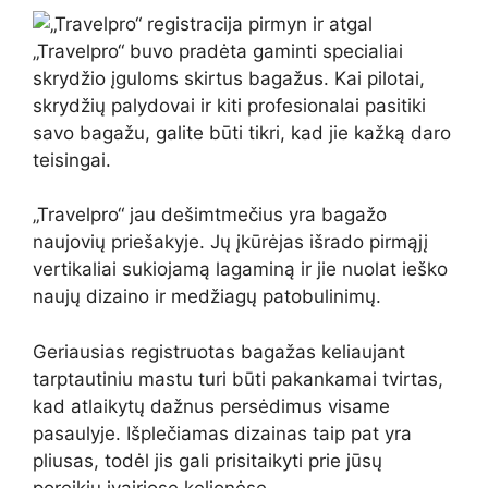
„Travelpro“ buvo pradėta gaminti specialiai
skrydžio įguloms skirtus bagažus. Kai pilotai,
skrydžių palydovai ir kiti profesionalai pasitiki
savo bagažu, galite būti tikri, kad jie kažką daro
teisingai.
„Travelpro“ jau dešimtmečius yra bagažo
naujovių priešakyje. Jų įkūrėjas išrado pirmąjį
vertikaliai sukiojamą lagaminą ir jie nuolat ieško
naujų dizaino ir medžiagų patobulinimų.
Geriausias registruotas bagažas keliaujant
tarptautiniu mastu turi būti pakankamai tvirtas,
kad atlaikytų dažnus persėdimus visame
pasaulyje. Išplečiamas dizainas taip pat yra
pliusas, todėl jis gali prisitaikyti prie jūsų
poreikių įvairiose kelionėse.