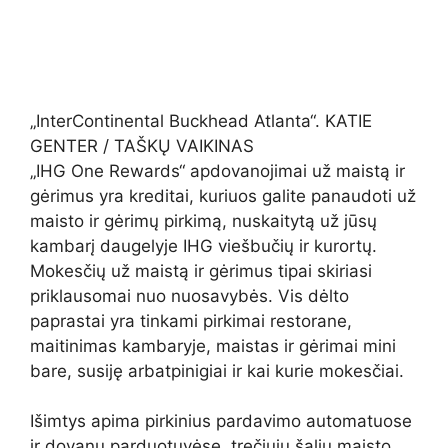
„InterContinental Buckhead Atlanta“. KATIE
GENTER / TAŠKŲ VAIKINAS
„IHG One Rewards“ apdovanojimai už maistą ir
gėrimus yra kreditai, kuriuos galite panaudoti už
maisto ir gėrimų pirkimą, nuskaitytą už jūsų
kambarį daugelyje IHG viešbučių ir kurortų.
Mokesčių už maistą ir gėrimus tipai skiriasi
priklausomai nuo nuosavybės. Vis dėlto
paprastai yra tinkami pirkimai restorane,
maitinimas kambaryje, maistas ir gėrimai mini
bare, susiję arbatpinigiai ir kai kurie mokesčiai.
Išimtys apima pirkinius pardavimo automatuose
ir dovanų parduotuvėse, trečiųjų šalių maisto