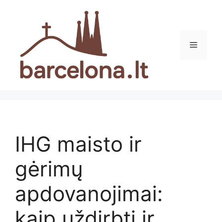
Pereiti
prie
turinio
Meniu
IHG maisto ir
gėrimų
apdovanojimai:
kaip uždirbti ir