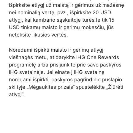
išpirksite atlygį už maistą ir gėrimus už mažesnę
nei nominalią vertę, pvz., išpirksite 20 USD
atlygį, kai kambario sąskaitoje turėsite tik 15
USD tinkamų maisto ir gėrimų mokesčių, jūs
neteksite likusios vertės.
Norėdami išpirkti maisto ir gėrimų atlygį
viešnagės metu, atidarykite IHG One Rewards
programėlę arba prisijunkite prie savo paskyros
IHG svetainėje. Jei einate į IHG svetainę
norėdami išpirkti, paskyros pagrindinio puslapio
skiltyje „Mėgaukitės prizais“ spustelėkite „Žiūrėti
atlygį“.