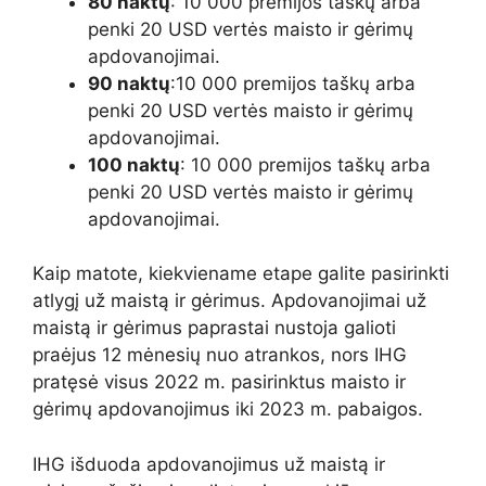
80 naktų
: 10 000 premijos taškų arba
penki 20 USD vertės maisto ir gėrimų
apdovanojimai.
90 naktų
:10 000 premijos taškų arba
penki 20 USD vertės maisto ir gėrimų
apdovanojimai.
100 naktų
: 10 000 premijos taškų arba
penki 20 USD vertės maisto ir gėrimų
apdovanojimai.
Kaip matote, kiekviename etape galite pasirinkti
atlygį už maistą ir gėrimus. Apdovanojimai už
maistą ir gėrimus paprastai nustoja galioti
praėjus 12 mėnesių nuo atrankos, nors IHG
pratęsė visus 2022 m. pasirinktus maisto ir
gėrimų apdovanojimus iki 2023 m. pabaigos.
IHG išduoda apdovanojimus už maistą ir