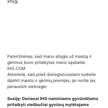
atlygį.
Patvirtinimas, kad mano atlygis už maistą ir
gėrimus buvo pritaikytas mano sąskaitai.
IHG.COM
Atminkite, kad prieš išsiregistruodami turėsite
išpirkti maisto ir gėrimų premijas, jei norite jas
panaudoti viešnagei.
Susiję: Geriausi IHG naminiams gyvūnėliams
pritaikyti viešbučiai gyvūnų mylėtojams