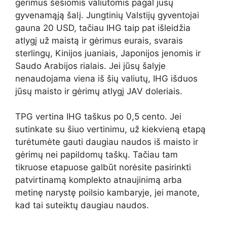
gėrimus šešiomis valiutomis pagal jūsų
gyvenamąją šalį. Jungtinių Valstijų gyventojai
gauna 20 USD, tačiau IHG taip pat išleidžia
atlygį už maistą ir gėrimus eurais, svarais
sterlingų, Kinijos juaniais, Japonijos jenomis ir
Saudo Arabijos rialais. Jei jūsų šalyje
nenaudojama viena iš šių valiutų, IHG išduos
jūsų maisto ir gėrimų atlygį JAV doleriais.
TPG vertina IHG taškus po 0,5 cento. Jei
sutinkate su šiuo vertinimu, už kiekvieną etapą
turėtumėte gauti daugiau naudos iš maisto ir
gėrimų nei papildomų taškų. Tačiau tam
tikruose etapuose galbūt norėsite pasirinkti
patvirtinamą komplekto atnaujinimą arba
metinę narystę poilsio kambaryje, jei manote,
kad tai suteiktų daugiau naudos.