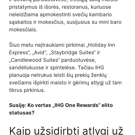
pristatymus iš išorės, restoranus, kuriuose
neleidžiama apmokestinti svečių kambario
sąskaitos ir mokesčius, susijusius su mini baro
mokesčiais.
Šiuo metu neįtraukiami pirkimai „Holiday Inn
Express“, „Avid“, „Staybridge Suites“ ir
„Candlewood Suites“ parduotuvėse,
sandėliukuose ir spintelėse. Tačiau IHG
planuoja netrukus leisti šių prekių ženklų
svečiams išpirkti maisto ir gėrimų atlygį už tam
tikrus pirkinius.
Susiję: Ko vertas „IHG One Rewards“ elito
statusas?
Kaip užsidirbti atlygį už