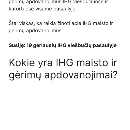
gėrimų apdovanojimus IHG viešbučiuose ir
kurortuose visame pasaulyje.
Štai viskas, ką reikia žinoti apie IHG maisto ir
gėrimų apdovanojimus.
Susiję: 19 geriausių IHG viešbučių pasaulyje
Kokie yra IHG maisto ir
gėrimų apdovanojimai?