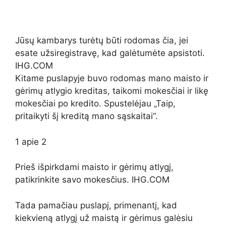
Jūsų kambarys turėtų būti rodomas čia, jei
esate užsiregistravę, kad galėtumėte apsistoti.
IHG.COM
Kitame puslapyje buvo rodomas mano maisto ir
gėrimų atlygio kreditas, taikomi mokesčiai ir likę
mokesčiai po kredito. Spustelėjau „Taip,
pritaikyti šį kreditą mano sąskaitai“.
1
apie
2
Prieš išpirkdami maisto ir gėrimų atlygį,
patikrinkite savo mokesčius. IHG.COM
Tada pamačiau puslapį, primenantį, kad
kiekvieną atlygį už maistą ir gėrimus galėsiu