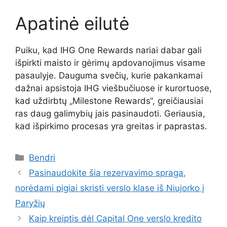
Apatinė eilutė
Puiku, kad IHG One Rewards nariai dabar gali
išpirkti maisto ir gėrimų apdovanojimus visame
pasaulyje. Dauguma svečių, kurie pakankamai
dažnai apsistoja IHG viešbučiuose ir kurortuose,
kad uždirbtų „Milestone Rewards“, greičiausiai
ras daug galimybių jais pasinaudoti. Geriausia,
kad išpirkimo procesas yra greitas ir paprastas.
Kategorijos
Bendri
Pasinaudokite šia rezervavimo spraga,
norėdami pigiai skristi verslo klase iš Niujorko į
Paryžių
Kaip kreiptis dėl Capital One verslo kredito