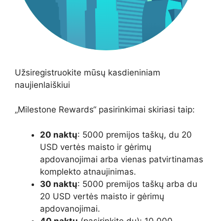
Užsiregistruokite mūsų kasdieniniam
naujienlaiškiui
„Milestone Rewards“ pasirinkimai skiriasi taip:
20 naktų
: 5000 premijos taškų, du 20
USD vertės maisto ir gėrimų
apdovanojimai arba vienas patvirtinamas
komplekto atnaujinimas.
30 naktų
: 5000 premijos taškų arba du
20 USD vertės maisto ir gėrimų
apdovanojimai.
40 naktų
(pasirinkite du): 10 000