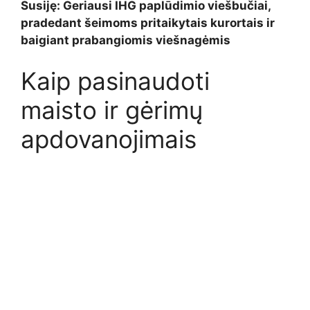
Susiję: Geriausi IHG paplūdimio viešbučiai,
pradedant šeimoms pritaikytais kurortais ir
baigiant prabangiomis viešnagėmis
Kaip pasinaudoti
maisto ir gėrimų
apdovanojimais