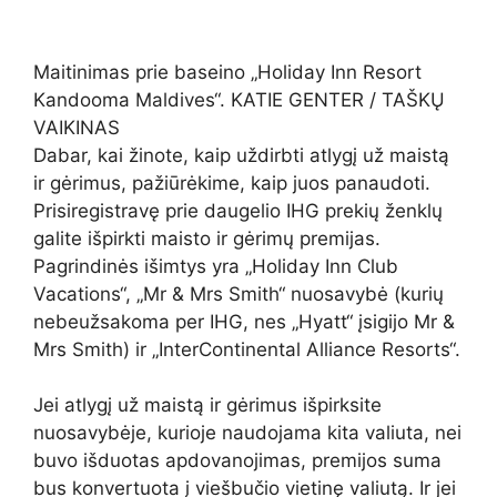
Maitinimas prie baseino „Holiday Inn Resort
Kandooma Maldives“. KATIE GENTER / TAŠKŲ
VAIKINAS
Dabar, kai žinote, kaip uždirbti atlygį už maistą
ir gėrimus, pažiūrėkime, kaip juos panaudoti.
Prisiregistravę prie daugelio IHG prekių ženklų
galite išpirkti maisto ir gėrimų premijas.
Pagrindinės išimtys yra „Holiday Inn Club
Vacations“, „Mr & Mrs Smith“ nuosavybė (kurių
nebeužsakoma per IHG, nes „Hyatt“ įsigijo Mr &
Mrs Smith) ir „InterContinental Alliance Resorts“.
Jei atlygį už maistą ir gėrimus išpirksite
nuosavybėje, kurioje naudojama kita valiuta, nei
buvo išduotas apdovanojimas, premijos suma
bus konvertuota į viešbučio vietinę valiutą. Ir jei