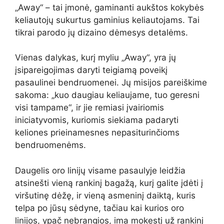
„Away“ – tai įmonė, gaminanti aukštos kokybės
keliautojų sukurtus gaminius keliautojams. Tai
tikrai parodo jų dizaino dėmesys detalėms.
Vienas dalykas, kurį myliu „Away“, yra jų
įsipareigojimas daryti teigiamą poveikį
pasaulinei bendruomenei. Jų misijos pareiškime
sakoma: „kuo daugiau keliaujame, tuo geresni
visi tampame“, ir jie remiasi įvairiomis
iniciatyvomis, kuriomis siekiama padaryti
keliones prieinamesnes nepasiturinčioms
bendruomenėms.
Daugelis oro linijų visame pasaulyje leidžia
atsinešti vieną rankinį bagažą, kurį galite įdėti į
viršutinę dėžę, ir vieną asmeninį daiktą, kuris
telpa po jūsų sėdyne, tačiau kai kurios oro
linijos, ypač nebrangios, ima mokestį už rankinį