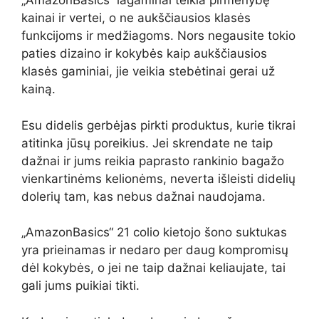
„AmazonBasics“ lagaminai teikia pirmenybę
kainai ir vertei, o ne aukščiausios klasės
funkcijoms ir medžiagoms. Nors negausite tokio
paties dizaino ir kokybės kaip aukščiausios
klasės gaminiai, jie veikia stebėtinai gerai už
kainą.
Esu didelis gerbėjas pirkti produktus, kurie tikrai
atitinka jūsų poreikius. Jei skrendate ne taip
dažnai ir jums reikia paprasto rankinio bagažo
vienkartinėms kelionėms, neverta išleisti didelių
dolerių tam, kas nebus dažnai naudojama.
„AmazonBasics“ 21 colio kietojo šono suktukas
yra prieinamas ir nedaro per daug kompromisų
dėl kokybės, o jei ne taip dažnai keliaujate, tai
gali jums puikiai tikti.