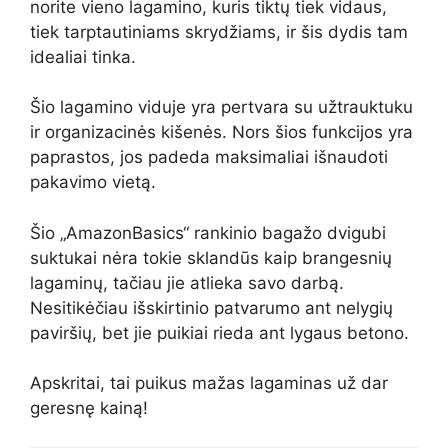
norite vieno lagamino, kuris tiktų tiek vidaus,
tiek tarptautiniams skrydžiams, ir šis dydis tam
idealiai tinka.
Šio lagamino viduje yra pertvara su užtrauktuku
ir organizacinės kišenės. Nors šios funkcijos yra
paprastos, jos padeda maksimaliai išnaudoti
pakavimo vietą.
Šio „AmazonBasics“ rankinio bagažo dvigubi
suktukai nėra tokie sklandūs kaip brangesnių
lagaminų, tačiau jie atlieka savo darbą.
Nesitikėčiau išskirtinio patvarumo ant nelygių
paviršių, bet jie puikiai rieda ant lygaus betono.
Apskritai, tai puikus mažas lagaminas už dar
geresnę kainą!