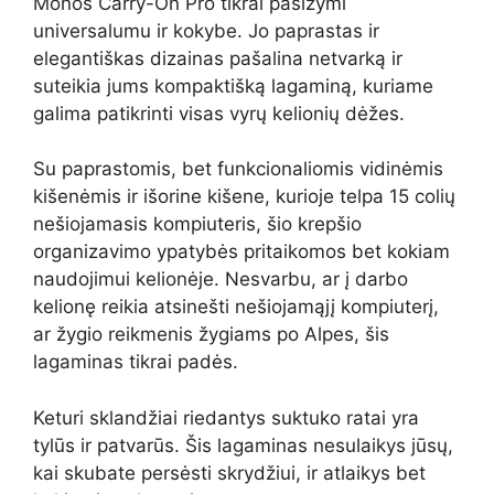
Monos Carry-On Pro tikrai pasižymi
universalumu ir kokybe. Jo paprastas ir
elegantiškas dizainas pašalina netvarką ir
suteikia jums kompaktišką lagaminą, kuriame
galima patikrinti visas vyrų kelionių dėžes.
Su paprastomis, bet funkcionaliomis vidinėmis
kišenėmis ir išorine kišene, kurioje telpa 15 colių
nešiojamasis kompiuteris, šio krepšio
organizavimo ypatybės pritaikomos bet kokiam
naudojimui kelionėje. Nesvarbu, ar į darbo
kelionę reikia atsinešti nešiojamąjį kompiuterį,
ar žygio reikmenis žygiams po Alpes, šis
lagaminas tikrai padės.
Keturi sklandžiai riedantys suktuko ratai yra
tylūs ir patvarūs. Šis lagaminas nesulaikys jūsų,
kai skubate persėsti skrydžiui, ir atlaikys bet