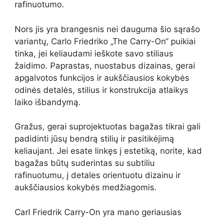
rafinuotumo.
Nors jis yra brangesnis nei dauguma šio sąrašo
variantų, Carlo Friedriko „The Carry-On“ puikiai
tinka, jei keliaudami ieškote savo stiliaus
žaidimo. Paprastas, nuostabus dizainas, gerai
apgalvotos funkcijos ir aukščiausios kokybės
odinės detalės, stilius ir konstrukcija atlaikys
laiko išbandymą.
Gražus, gerai suprojektuotas bagažas tikrai gali
padidinti jūsų bendrą stilių ir pasitikėjimą
keliaujant. Jei esate linkęs į estetiką, norite, kad
bagažas būtų suderintas su subtiliu
rafinuotumu, į detales orientuotu dizainu ir
aukščiausios kokybės medžiagomis.
Carl Friedrik Carry-On yra mano geriausias