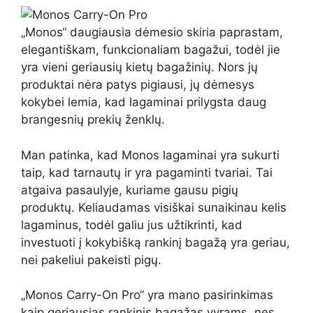
„Monos“ daugiausia dėmesio skiria paprastam,
elegantiškam, funkcionaliam bagažui, todėl jie
yra vieni geriausių kietų bagažinių. Nors jų
produktai nėra patys pigiausi, jų dėmesys
kokybei lemia, kad lagaminai prilygsta daug
brangesnių prekių ženklų.
Man patinka, kad Monos lagaminai yra sukurti
taip, kad tarnautų ir yra pagaminti tvariai. Tai
atgaiva pasaulyje, kuriame gausu pigių
produktų. Keliaudamas visiškai sunaikinau kelis
lagaminus, todėl galiu jus užtikrinti, kad
investuoti į kokybišką rankinį bagažą yra geriau,
nei pakeliui pakeisti pigų.
„Monos Carry-On Pro“ yra mano pasirinkimas
kaip geriausias rankinis bagažas vyrams, nes