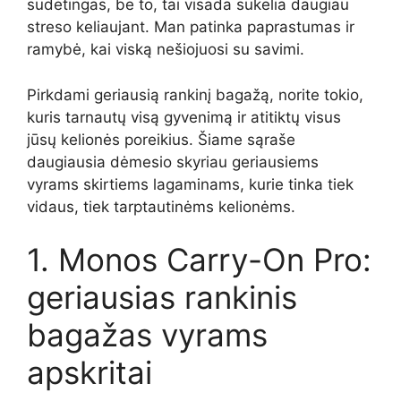
sudėtingas, be to, tai visada sukelia daugiau
streso keliaujant. Man patinka paprastumas ir
ramybė, kai viską nešiojuosi su savimi.
Pirkdami geriausią rankinį bagažą, norite tokio,
kuris tarnautų visą gyvenimą ir atitiktų visus
jūsų kelionės poreikius. Šiame sąraše
daugiausia dėmesio skyriau geriausiems
vyrams skirtiems lagaminams, kurie tinka tiek
vidaus, tiek tarptautinėms kelionėms.
1. Monos Carry-On Pro:
geriausias rankinis
bagažas vyrams
apskritai