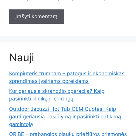
Nauji
Kompiuteris trumpam – patogus ir ekonomiškas
sprendimas įvairiems poreikiams
Kur geriausia skrandžio operacija? Kaip
pasirinkti kliniką ir chirurgą
Outdoor Jacuzzi Hot Tub OEM Quotes: Kaip
gauti geriausią pasiūlymą ir pasirinkti patikimą
gamintoją
ORIBE – prabangios plaukų priežiūros priemonės