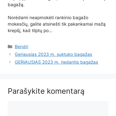
bagažą.
Norėdami neapmokėti rankinio bagažo
mokesčių, galite atsinešti tik pakankamai mažą
krepšį, kad tilptų po…
Kategorijos
Bendri
Geriausias 2023 m. suktuko bagažas
GERIAUSIAS 2023 m. riedantis bagažas
Parašykite komentarą
Komentaras