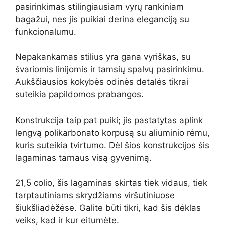
pasirinkimas stilingiausiam vyrų rankiniam
bagažui, nes jis puikiai derina eleganciją su
funkcionalumu.
Nepakankamas stilius yra gana vyriškas, su
švariomis linijomis ir tamsių spalvų pasirinkimu.
Aukščiausios kokybės odinės detalės tikrai
suteikia papildomos prabangos.
Konstrukcija taip pat puiki; jis pastatytas aplink
lengvą polikarbonato korpusą su aliuminio rėmu,
kuris suteikia tvirtumo. Dėl šios konstrukcijos šis
lagaminas tarnaus visą gyvenimą.
21,5 colio, šis lagaminas skirtas tiek vidaus, tiek
tarptautiniams skrydžiams viršutiniuose
šiukšliadėžėse. Galite būti tikri, kad šis dėklas
veiks, kad ir kur eitumėte.