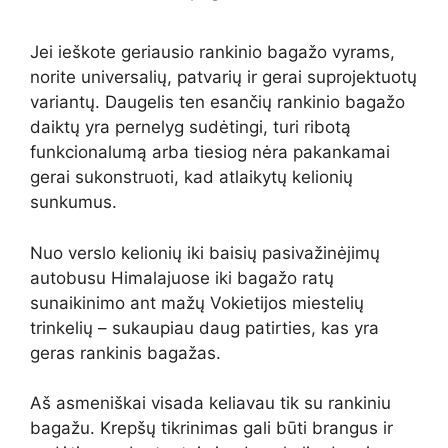
Jei ieškote geriausio rankinio bagažo vyrams,
norite universalių, patvarių ir gerai suprojektuotų
variantų. Daugelis ten esančių rankinio bagažo
daiktų yra pernelyg sudėtingi, turi ribotą
funkcionalumą arba tiesiog nėra pakankamai
gerai sukonstruoti, kad atlaikytų kelionių
sunkumus.
Nuo verslo kelionių iki baisių pasivažinėjimų
autobusu Himalajuose iki bagažo ratų
sunaikinimo ant mažų Vokietijos miestelių
trinkelių – sukaupiau daug patirties, kas yra
geras rankinis bagažas.
Aš asmeniškai visada keliavau tik su rankiniu
bagažu. Krepšų tikrinimas gali būti brangus ir