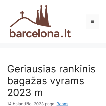
Pereiti
prie
turinio
Meniu
Geriausias rankinis
bagažas vyrams
2023 m
14 balandžio, 2023
pagal
Benas