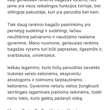
jame yra visos reikalingos funkcijos tvirtoje, bet
stilingoje pakuotėje, kuri yra paruošta bet kam.
Tiek daug rankinio bagažo pasirinkimų yra
pernelyg sudėtingi ir sudėtingi, tačiau
neužtikrina patvarumo ir naudojimo realiame
gyvenime. Mano nuomone, geriausias rankinis
bagažas vyrams turi būti paprastas, ilgaamžis ir,
svarbiausia,
universalus
.
Ieškau lagamino, kuris būtų paruoštas savaitės
trukmės verslo kelionėms, ekspromtu
atostogoms ir tolimoms tarptautinėms
kelionėms. Gyvenime neturiu vietos žongliruoti
skirtingais lagaminais įvairioms reikmėms, todėl
noriu tokio, kuris galėtų padaryti viską.