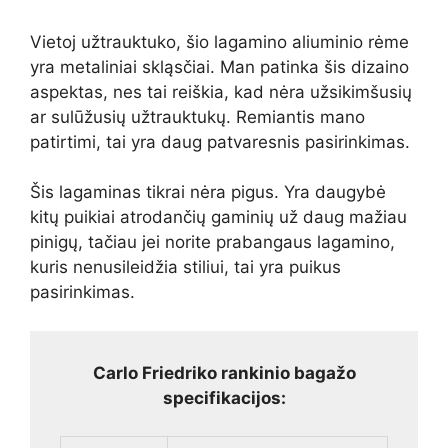
Vietoj užtrauktuko, šio lagamino aliuminio rėme
yra metaliniai skląsčiai. Man patinka šis dizaino
aspektas, nes tai reiškia, kad nėra užsikimšusių
ar sulūžusių užtrauktukų. Remiantis mano
patirtimi, tai yra daug patvaresnis pasirinkimas.
Šis lagaminas tikrai nėra pigus. Yra daugybė
kitų puikiai atrodančių gaminių už daug mažiau
pinigų, tačiau jei norite prabangaus lagamino,
kuris nenusileidžia stiliui, tai yra puikus
pasirinkimas.
Carlo Friedriko rankinio bagažo
specifikacijos: