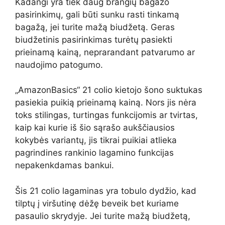
Kadangi yra tiek daug brangių bagažo
pasirinkimų, gali būti sunku rasti tinkamą
bagažą, jei turite mažą biudžetą. Geras
biudžetinis pasirinkimas turėtų pasiekti
prieinamą kainą, neprarandant patvarumo ar
naudojimo patogumo.
„AmazonBasics“ 21 colio kietojo šono suktukas
pasiekia puikią prieinamą kainą. Nors jis nėra
toks stilingas, turtingas funkcijomis ar tvirtas,
kaip kai kurie iš šio sąrašo aukščiausios
kokybės variantų, jis tikrai puikiai atlieka
pagrindines rankinio lagamino funkcijas
nepakenkdamas bankui.
Šis 21 colio lagaminas yra tobulo dydžio, kad
tilptų į viršutinę dėžę beveik bet kuriame
pasaulio skrydyje. Jei turite mažą biudžetą,