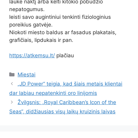
lauke naktį arba kelti kitokio pobūdžio
nepatogumus.
leisti savo augintiniui tenkinti fiziologinius
poreikius gatvėje.
Niokoti miesto baldus ar fasadus plakatais,
grafičiais, lipdukais ir pan.
https://atkemsu.lt/
plačiau
Kategorijos
Miestai
„JD Power“ teigia, kad šiais metais klientai
dar labiau nepatenkinti oro linijomis
Žvilgsnis: „Royal Caribbean’s Icon of the
Seas“, didžiausias visų laikų kruizinis laivas