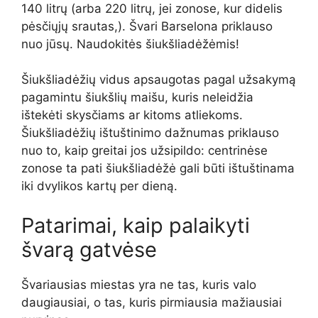
140 litrų (arba 220 litrų, jei zonose, kur didelis
pėsčiųjų srautas,). Švari Barselona priklauso
nuo jūsų. Naudokitės šiukšliadėžėmis!
Šiukšliadėžių vidus apsaugotas pagal užsakymą
pagamintu šiukšlių maišu, kuris neleidžia
ištekėti skysčiams ar kitoms atliekoms.
Šiukšliadėžių ištuštinimo dažnumas priklauso
nuo to, kaip greitai jos užsipildo: centrinėse
zonose ta pati šiukšliadėžė gali būti ištuštinama
iki dvylikos kartų per dieną.
Patarimai, kaip palaikyti
švarą gatvėse
Švariausias miestas yra ne tas, kuris valo
daugiausiai, o tas, kuris pirmiausia mažiausiai