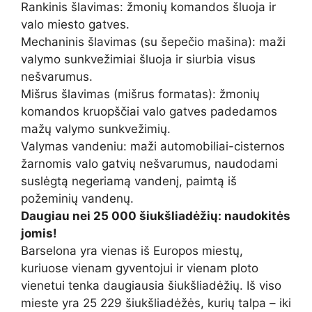
Rankinis šlavimas: žmonių komandos šluoja ir
valo miesto gatves.
Mechaninis šlavimas (su šepečio mašina): maži
valymo sunkvežimiai šluoja ir siurbia visus
nešvarumus.
Mišrus šlavimas (mišrus formatas): žmonių
komandos kruopščiai valo gatves padedamos
mažų valymo sunkvežimių.
Valymas vandeniu: maži automobiliai-cisternos
žarnomis valo gatvių nešvarumus, naudodami
suslėgtą negeriamą vandenį, paimtą iš
požeminių vandenų.
Daugiau nei 25 000 šiukšliadėžių: naudokitės
jomis!
Barselona yra vienas iš Europos miestų,
kuriuose vienam gyventojui ir vienam ploto
vienetui tenka daugiausia šiukšliadėžių. Iš viso
mieste yra 25 229 šiukšliadėžės, kurių talpa – iki