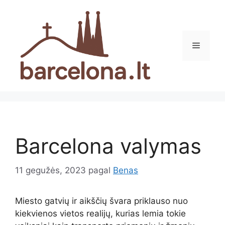
Pereiti
prie
turinio
Meniu
Barcelona valymas
11 gegužės, 2023
pagal
Benas
Miesto gatvių ir aikščių švara priklauso nuo
kiekvienos vietos realijų, kurias lemia tokie