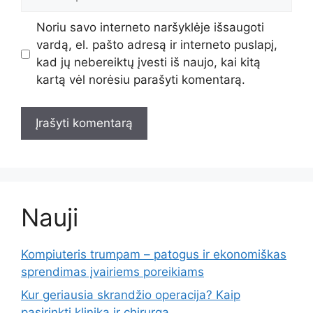
Noriu savo interneto naršyklėje išsaugoti
vardą, el. pašto adresą ir interneto puslapį,
kad jų nebereiktų įvesti iš naujo, kai kitą
kartą vėl norėsiu parašyti komentarą.
Nauji
Kompiuteris trumpam – patogus ir ekonomiškas
sprendimas įvairiems poreikiams
Kur geriausia skrandžio operacija? Kaip
pasirinkti kliniką ir chirurgą