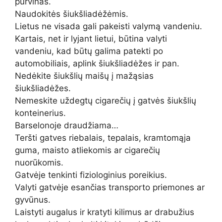
purvinas.
Naudokitės šiukšliadėžėmis.
Lietus ne visada gali pakeisti valymą vandeniu.
Kartais, net ir lyjant lietui, būtina valyti
vandeniu, kad būtų galima patekti po
automobiliais, aplink šiukšliadėžes ir pan.
Nedėkite šiukšlių maišų į mažąsias
šiukšliadėžes.
Nemeskite uždegtų cigarečių į gatvės šiukšlių
konteinerius.
Barselonoje draudžiama…
Teršti gatves riebalais, tepalais, kramtomąja
guma, maisto atliekomis ar cigarečių
nuorūkomis.
Gatvėje tenkinti fiziologinius poreikius.
Valyti gatvėje esančias transporto priemones ar
gyvūnus.
Laistyti augalus ir kratyti kilimus ar drabužius