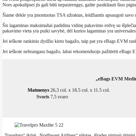
Nors apokalipsei jis gali būti nepasirengęs, galite pasikliauti šiuo pigi
Šiame dėkle yra įmontuotas TSA užraktas, leidžiantis apsaugoti savo d
Šis lagaminas maksimaliai padidina vidinę pakavimo erdvę su išplečiamu
pakavimo vieta yra puiki savybė, dėl kurios lagaminas yra universales
Jei ieškote rankinio dydžio kieto bagažo, taip pat yra eBags EVM ran
Jei ieškote nebrangaus bagažo, labai rekomenduoju pažiūrėti eBags
„eBags EVM Medium
Matmenys
26,3 col. x 18.5 col. x 11.5 col.
Svoris
7,5 svaro
„Travelpro“ įkūrė „Northwest Airlines“ pilotas, išradęs pirmąjį ritinin