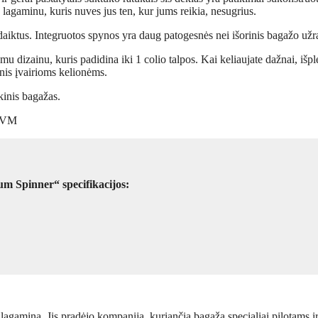
u lagaminu, kuris nuves jus ten, kur jums reikia, nesugrius.
aiktus. Integruotos spynos yra daug patogesnės nei išorinis bagažo užr
 dizainu, kuris padidina iki 1 colio talpos. Kai keliaujate dažnai, išp
nis įvairioms kelionėms.
kinis bagažas.
 EVM
 Spinner“ specifikacijos:
į lagaminą. Jis pradėjo kompaniją, kuriančią bagažą specialiai pilotams i