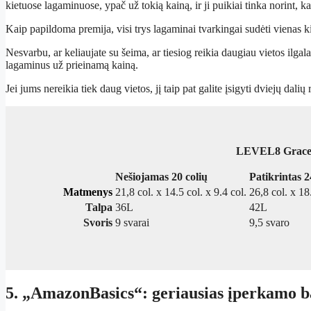
kietuose lagaminuose, ypač už tokią kainą, ir ji puikiai tinka norint, k
Kaip papildoma premija, visi trys lagaminai tvarkingai sudėti vienas ki
Nesvarbu, ar keliaujate su šeima, ar tiesiog reikia daugiau vietos ilga
lagaminus už prieinamą kainą.
Jei jums nereikia tiek daug vietos, jį taip pat galite įsigyti dviejų dalių 
LEVEL8 Grace ri
Nešiojamas 20 colių
Patikrintas 2
Matmenys
21,8 col. x 14.5 col. x 9.4 col.
26,8 col. x 18
Talpa
36L
42L
Svoris
9 svarai
9,5 svaro
5. „AmazonBasics“: geriausias įperkamo b