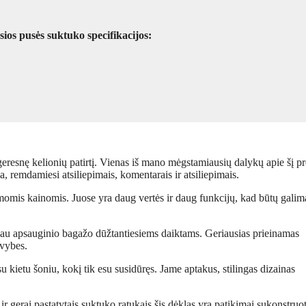
sios pusės suktuko specifikacijos:
geresnę kelionių patirtį. Vienas iš mano mėgstamiausių dalykų apie šį p
ia, remdamiesi atsiliepimais, komentarais ir atsiliepimais.
 žemomis kainomis. Juose yra daug vertės ir daug funkcijų, kad būtų galim
giau apsauginio bagažo dūžtantiesiems daiktams. Geriausias prieinamas
avybes.
etu šoniu, kokį tik esu susidūręs. Jame aptakus, stilingas dizainas
ir gerai pastatytais suktuko ratukais šis dėklas yra patikimai sukonstruot