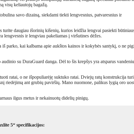
iną visų keliautojų bagažą.
bulina savo dizainą, siekdami tiekti lengvesnius, patvaresnius ir
urite daugiau išorinių kišenių, kurios leidžia lengvai pasiekti būtiniau
ra lengvesnis ir lengviau pakeliamas į viršutines dėžes.
a iš parko, kai kalbama apie aukštos kainos ir kokybės santykį, o ne pig
io audinio su DuraGuard danga. Dėl to šis krepšys yra atsparus vandeniui
i ratai, o ne išpopuliarėję suktuko ratai. Dviejų ratų konstrukcija tur
snį riedėjimą ant grubių paviršių. Mano nuomone, palikus lygią oro uos
arnaus ilgus metus ir nekainuotų didelių pinigų.
lite 5“ specifikacijos: