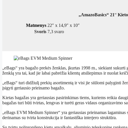
„AmazoBasics“ 21
“
Kieto
Matmenys
22″ x 14,9″ x 10″
Svoris
7,3 svaro
„eBags“ yra bagažo prekės ženklas, įkurtas 1998 m., siekiant sukurti 
ženklą yra tai, kad jie labai pabrėžia klientų atsiliepimus ir nuolat keič
„eBags“ turi didžiulį prekių asortimentą ir visi jie siūlomi palyginti
įsigyti geriausio prieinamo bagažo.
Kietas bagažas yra geriausias pasirinkimas tiems, kuriems reikia dau
bagažas turi būti tvirtas, lengvas ir turėti geras vidaus organizavimo s
„eBags EVM Medium Spinner“ yra geriausias prieinamas lagaminas su ki
derinamas su tvirta konstrukcija ir fantastiška interjero struktūra.
Su tvirtu polipropileno kietu apvalkalu, aliuminio teleskopine rankena 