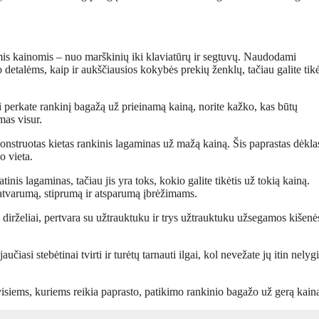
 kainomis – nuo ​​marškinių iki klaviatūrų ir segtuvų. Naudodami
talėms, kaip ir aukščiausios kokybės prekių ženklų, tačiau galite tikė
i perkate rankinį bagažą už prieinamą kainą, norite kažko, kas būtų
mas visur.
nstruotas kietas rankinis lagaminas už mažą kainą. Šis paprastas dėkla
o vieta.
nis lagaminas, tačiau jis yra toks, kokio galite tikėtis už tokią kainą.
patvarumą, stiprumą ir atsparumą įbrėžimams.
i dirželiai, pertvara su užtrauktuku ir trys užtrauktuku užsegamos kišenė
učiasi stebėtinai tvirti ir turėtų tarnauti ilgai, kol nevežate jų itin nely
isiems, kuriems reikia paprasto, patikimo rankinio bagažo už gerą kain