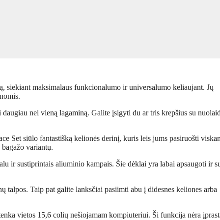
ą, siekiant maksimalaus funkcionalumo ir universalumo keliaujant. Jų
inomis.
 daugiau nei vieną lagaminą. Galite įsigyti du ar tris krepšius su nuolai
 Set siūlo fantastišką kelionės derinį, kuris leis jums pasiruošti viska
ų bagažo variantų.
u ir sustiprintais aliuminio kampais. Šie dėklai yra labai apsaugoti ir s
ų talpos. Taip pat galite lanksčiai pasiimti abu į didesnes keliones arba
žtenka vietos 15,6 colių nešiojamam kompiuteriui. Ši funkcija nėra įprast