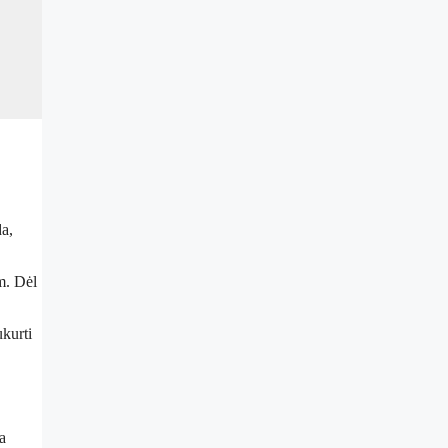
da,
m. Dėl
ukurti
a