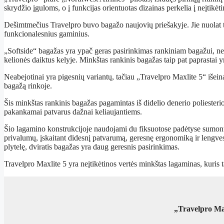
skrydžio įguloms, o į funkcijas orientuotas dizainas perkelia į neįtikėt
Dešimtmečius Travelpro buvo bagažo naujovių priešakyje. Jie nuolat to
funkcionalesnius gaminius.
„Softside“ bagažas yra ypač geras pasirinkimas rankiniam bagažui, nes t
kelionės daiktus kelyje. Minkštas rankinis bagažas taip pat paprastai y
Neabejotinai yra pigesnių variantų, tačiau „Travelpro Maxlite 5“ išein
bagažą rinkoje.
Šis minkštas rankinis bagažas pagamintas iš didelio denerio poliester
pakankamai patvarus dažnai keliaujantiems.
Šio lagamino konstrukcijoje naudojami du fiksuotose padėtyse sumontuot
privalumų, įskaitant didesnį patvarumą, geresnę ergonomiką ir lengve
plytelę, dviratis bagažas yra daug geresnis pasirinkimas.
Travelpro Maxlite 5 yra neįtikėtinos vertės minkštas lagaminas, kuris t
„Travelpro Max