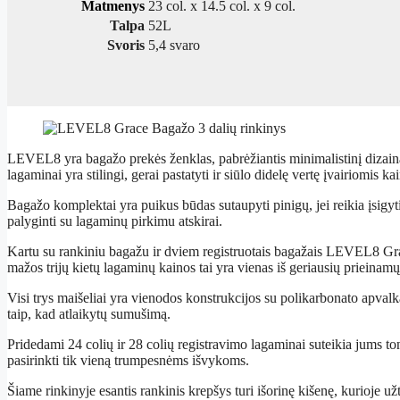
Matmenys
23 col. x 14.5 col. x 9 col.
Talpa
52L
Svoris
5,4 svaro
LEVEL8 yra bagažo prekės ženklas, pabrėžiantis minimalistinį dizain
lagaminai yra stilingi, gerai pastatyti ir siūlo didelę vertę įvairiomis ka
Bagažo komplektai yra puikus būdas sutaupyti pinigų, jei reikia įsigyti
palyginti su lagaminų pirkimu atskirai.
Kartu su rankiniu bagažu ir dviem registruotais bagažais LEVEL8 Grace
mažos trijų kietų lagaminų kainos tai yra vienas iš geriausių prieinam
Visi trys maišeliai yra vienodos konstrukcijos su polikarbonato apvalkal
taip, kad atlaikytų sumušimą.
Pridedami 24 colių ir 28 colių registravimo lagaminai suteikia jums ton
pasirinkti tik vieną trumpesnėms išvykoms.
Šiame rinkinyje esantis rankinis krepšys turi išorinę kišenę, kurioje u