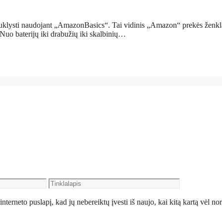
 suklysti naudojant „AmazonBasics“. Tai vidinis „Amazon“ prekės ženkl
 Nuo baterijų iki drabužių iki skalbinių…
Tinklalapis
interneto puslapį, kad jų nebereiktų įvesti iš naujo, kai kitą kartą vėl no