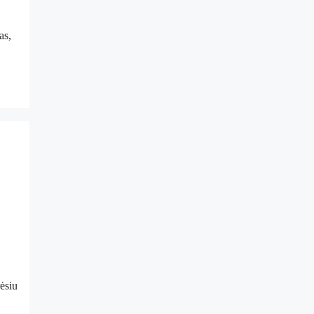
as,
rėsiu