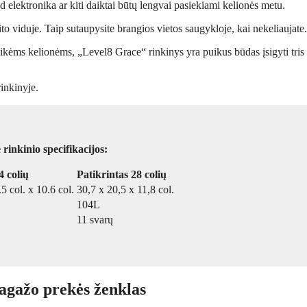
ad elektronika ar kiti daiktai būtų lengvai pasiekiami kelionės metu.
to viduje. Taip sutaupysite brangios vietos saugykloje, kai nekeliaujate.
laikėms kelionėms, „Level8 Grace“ rinkinys yra puikus būdas įsigyti tris 
rinkinyje.
nkinio specifikacijos:
4 colių
Patikrintas 28 colių
.5 col. x 10.6 col.
30,7 x 20,5 x 11,8 col.
104L
11 svarų
agažo prekės ženklas