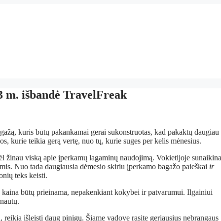
 m. išbandė TravelFreak
bagažą, kuris būtų pakankamai gerai sukonstruotas, kad pakaktų daugiau 
s, kurie teikia gerą vertę, nuo tų, kurie suges per kelis mėnesius.
odėl žinau viską apie įperkamų lagaminų naudojimą. Vokietijoje sunaikin
ėmis. Nuo tada daugiausia dėmesio skiriu įperkamo bagažo paieškai
ir
nių teks keisti.
ų kaina būtų prieinama, nepakenkiant kokybei ir patvarumui. Ilgainiui
rnautų.
, reikia išleisti daug pinigų. Šiame vadove rasite geriausius nebrangaus