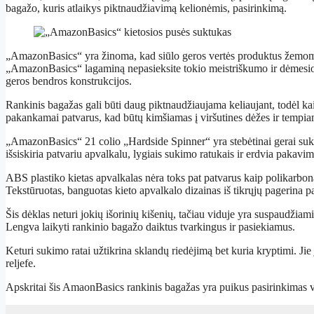
bagažo, kuris atlaikys piktnaudžiavimą kelionėmis, pasirinkimą.
„AmazonBasics“ yra žinoma, kad siūlo geros vertės produktus žemomis
„AmazonBasics“ lagaminą nepasieksite tokio meistriškumo ir dėmesio de
geros bendros konstrukcijos.
Rankinis bagažas gali būti daug piktnaudžiaujama keliaujant, todėl ka
pakankamai patvarus, kad būtų kimšiamas į viršutines dėžes ir tempia
„AmazonBasics“ 21 colio „Hardside Spinner“ yra stebėtinai gerai suko
išsiskiria patvariu apvalkalu, lygiais sukimo ratukais ir erdvia pakavim
ABS plastiko kietas apvalkalas nėra toks pat patvarus kaip polikarbonati
Tekstūruotas, banguotas kieto apvalkalo dizainas iš tikrųjų pagerina 
Šis dėklas neturi jokių išorinių kišenių, tačiau viduje yra suspaudžiam
Lengva laikyti rankinio bagažo daiktus tvarkingus ir pasiekiamus.
Keturi sukimo ratai užtikrina sklandų riedėjimą bet kuria kryptimi. Jie ja
reljefe.
Apskritai šis AmaonBasics rankinis bagažas yra puikus pasirinkimas v