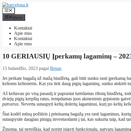
Pereiti
prie
Meniu
turinio
Meniu
Kontaktai
Apie mus
Kontaktai
Apie mus
10 GERIAUSIŲ Įperkamų lagaminų – 2023
15 balandžio, 2023
pagal
Benas
Jei perkate bagažą už mažą biudžetą, gali būti sunku rasti įperkamą 
kelioms kelionėms. Kai yra tiek daug pigių lagaminų, sunku atskirti tuo
Aš keliavau po visą pasaulį ir paprastai turėdamas ribotą biudžetą, t
dviejų pigių krepšių ratus, tempdamas juos akmenimis grįstomis gatv
patvarus
. Neverta sutaupyti kelių dolerių lagaminui, kurį po kelių kelio
Štai kodėl mūsų požiūris į prieinamą bagažą yra rasti lagaminus, kuri
sutaupysite daugiau pinigų investuodami į tai, kas sukurta taip, kad ta
Žinoma, tai nereiškia, kad norint įsigyti funkcionalų, patvarų lagaminą