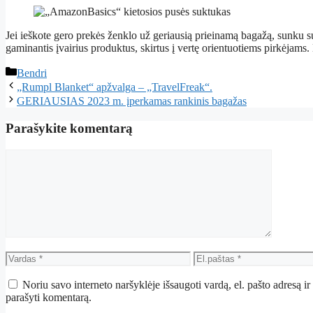
Jei ieškote gero prekės ženklo už geriausią prieinamą bagažą, sunku
gaminantis įvairius produktus, skirtus į vertę orientuotiems pirkėjams.
Kategorijos
Bendri
„Rumpl Blanket“ apžvalga – „TravelFreak“.
GERIAUSIAS 2023 m. įperkamas rankinis bagažas
Parašykite komentarą
Komentaras
Vardas
El.paštas
Noriu savo interneto naršyklėje išsaugoti vardą, el. pašto adresą ir 
parašyti komentarą.