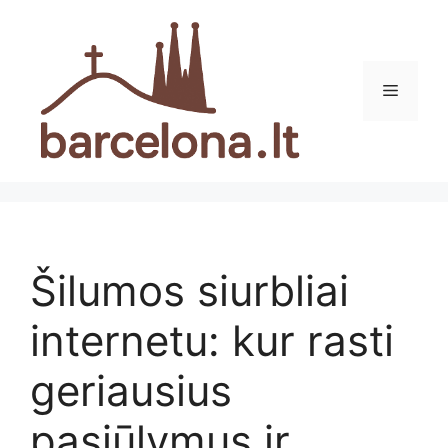
Pereiti
prie
turinio
Meniu
Šilumos siurbliai
internetu: kur rasti
geriausius
pasiūlymus ir