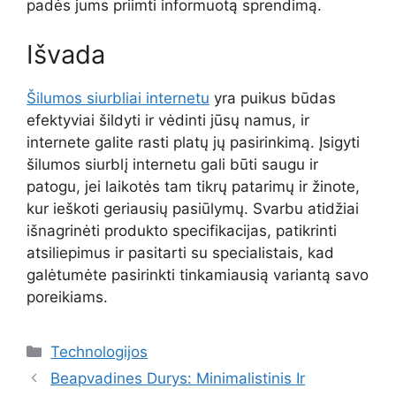
padės jums priimti informuotą sprendimą.
Išvada
Šilumos siurbliai internetu
yra puikus būdas
efektyviai šildyti ir vėdinti jūsų namus, ir
internete galite rasti platų jų pasirinkimą. Įsigyti
šilumos siurblį internetu gali būti saugu ir
patogu, jei laikotės tam tikrų patarimų ir žinote,
kur ieškoti geriausių pasiūlymų. Svarbu atidžiai
išnagrinėti produkto specifikacijas, patikrinti
atsiliepimus ir pasitarti su specialistais, kad
galėtumėte pasirinkti tinkamiausią variantą savo
poreikiams.
Kategorijos
Technologijos
Beapvadines Durys: Minimalistinis Ir