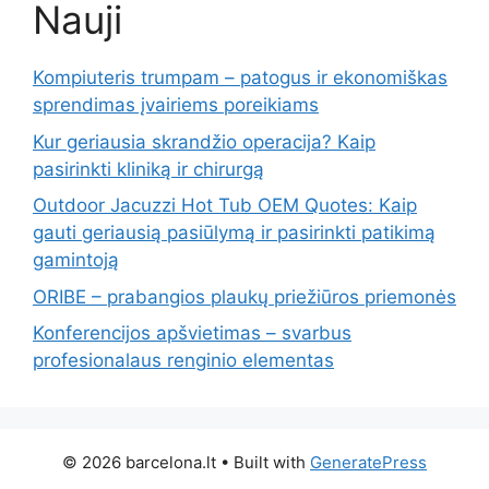
Nauji
Kompiuteris trumpam – patogus ir ekonomiškas
sprendimas įvairiems poreikiams
Kur geriausia skrandžio operacija? Kaip
pasirinkti kliniką ir chirurgą
Outdoor Jacuzzi Hot Tub OEM Quotes: Kaip
gauti geriausią pasiūlymą ir pasirinkti patikimą
gamintoją
ORIBE – prabangios plaukų priežiūros priemonės
Konferencijos apšvietimas – svarbus
profesionalaus renginio elementas
© 2026 barcelona.lt
• Built with
GeneratePress