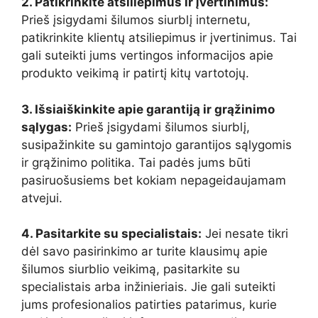
2. Patikrinkite atsiliepimus ir įvertinimus:
Prieš įsigydami šilumos siurblį internetu,
patikrinkite klientų atsiliepimus ir įvertinimus. Tai
gali suteikti jums vertingos informacijos apie
produkto veikimą ir patirtį kitų vartotojų.
3. Išsiaiškinkite apie garantiją ir grąžinimo
sąlygas:
Prieš įsigydami šilumos siurblį,
susipažinkite su gamintojo garantijos sąlygomis
ir grąžinimo politika. Tai padės jums būti
pasiruošusiems bet kokiam nepageidaujamam
atvejui.
4. Pasitarkite su specialistais:
Jei nesate tikri
dėl savo pasirinkimo ar turite klausimų apie
šilumos siurblio veikimą, pasitarkite su
specialistais arba inžinieriais. Jie gali suteikti
jums profesionalios patirties patarimus, kurie