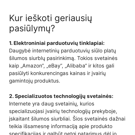
Kur ieškoti geriausių
pasiūlymų?
1. Elektroniniai parduotuvių tinklapiai:
Daugybė internetinių parduotuvių siūlo platų
šilumos siurblų pasirinkimą. Tokios svetainės
kaip „Amazon“, „eBay“, „Alibaba“ ir kitos gali
pasiūlyti konkurencingas kainas ir įvairių
gamintojų produktus.
2. Specializuotos technologijų svetainės:
Internete yra daug svetainių, kurios
specializuojasi įvairių technologijų prekyboje,
įskaitant šilumos siurbliai. Šios svetainės dažnai
teikia išsamesnę informaciją apie produkto
specifikacijas ir galbūt netgi patarimus dėl jo