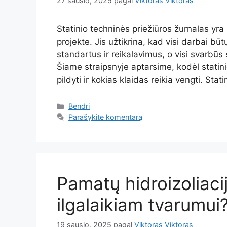
27 sausio, 2025
pagal
Viktoras Viktoras
Statinio techninės priežiūros žurnalas y
projekte. Jis užtikrina, kad visi darbai bū
standartus ir reikalavimus, o visi svarbūs
Šiame straipsnyje aptarsime, kodėl statini
pildyti ir kokias klaidas reikia vengti. Sta
Kategorijos
Bendri
Parašykite komentarą
Pamatų hidroizoliacij
ilgalaikiam tvarumui
19 sausio, 2025
pagal
Viktoras Viktoras