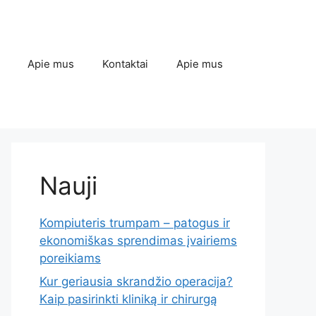
Apie mus
Kontaktai
Apie mus
Nauji
Kompiuteris trumpam – patogus ir
ekonomiškas sprendimas įvairiems
poreikiams
Kur geriausia skrandžio operacija?
Kaip pasirinkti kliniką ir chirurgą