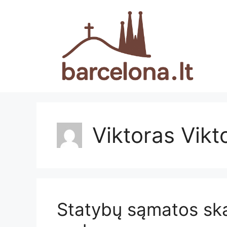
Pereiti
prie
turinio
Viktoras Vikt
Statybų sąmatos ska