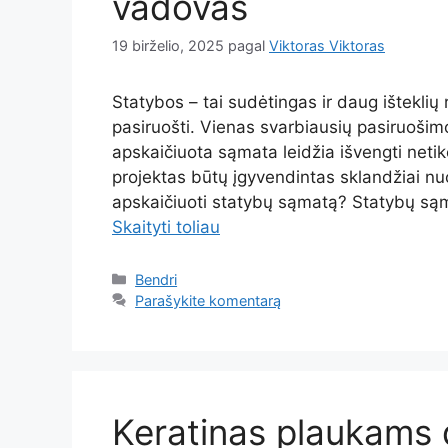
vadovas
19 birželio, 2025
pagal
Viktoras Viktoras
Statybos – tai sudėtingas ir daug išteklių
pasiruošti. Vienas svarbiausių pasiruošim
apskaičiuota sąmata leidžia išvengti netikė
projektas būtų įgyvendintas sklandžiai nuo
apskaičiuoti statybų sąmatą? Statybų sąm
Skaityti toliau
Kategorijos
Bendri
Parašykite komentarą
Keratinas plaukams 