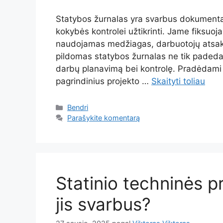
Statybos žurnalas yra svarbus dokumenta
kokybės kontrolei užtikrinti. Jame fiksuoj
naudojamas medžiagas, darbuotojų atsak
pildomas statybos žurnalas ne tik padeda 
darbų planavimą bei kontrolę. Pradėdami pi
pagrindinius projekto …
Skaityti toliau
Kategorijos
Bendri
Parašykite komentarą
Statinio techninės p
jis svarbus?