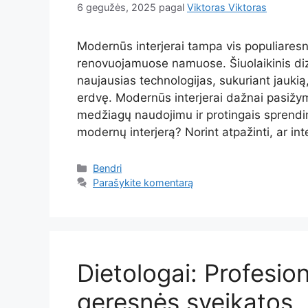
6 gegužės, 2025
pagal
Viktoras Viktoras
Modernūs interjerai tampa vis populiaresn
renovuojamuose namuose. Šiuolaikinis diz
naujausias technologijas, sukuriant jaukią
erdvę. Modernūs interjerai dažnai pasižymi
medžiagų naudojimu ir protingais sprendi
modernų interjerą? Norint atpažinti, ar in
Kategorijos
Bendri
Parašykite komentarą
Dietologai: Profesion
geresnės sveikatos