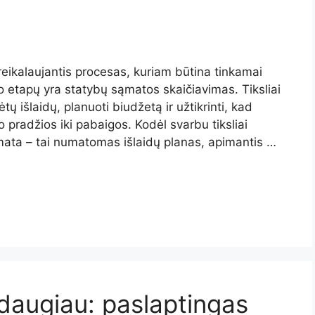
 reikalaujantis procesas, kuriam būtina tinkamai
o etapų yra statybų sąmatos skaičiavimas. Tiksliai
tų išlaidų, planuoti biudžetą ir užtikrinti, kad
 pradžios iki pabaigos. Kodėl svarbu tiksliai
ata – tai numatomas išlaidų planas, apimantis …
daugiau: paslaptingas