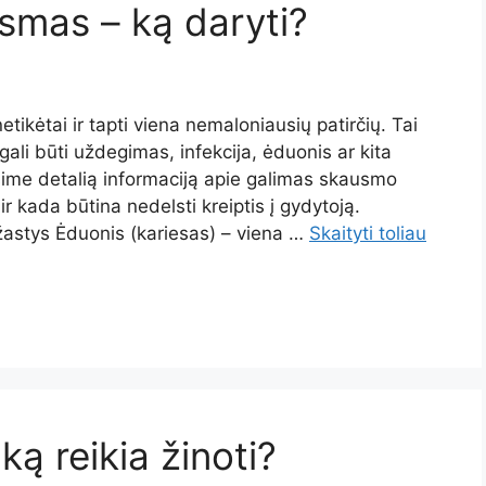
smas – ką daryti?
tikėtai ir tapti viena nemaloniausių patirčių. Tai
ali būti uždegimas, infekcija, ėduonis ar kita
sime detalią informaciją apie galimas skausmo
r kada būtina nedelsti kreiptis į gydytoją.
astys Ėduonis (kariesas) – viena …
Skaityti toliau
ką reikia žinoti?