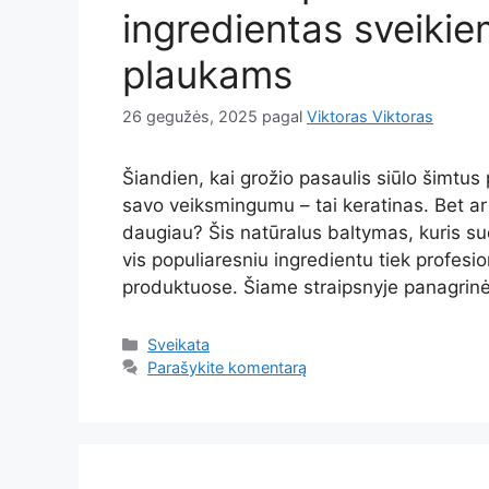
ingredientas sveikie
plaukams
26 gegužės, 2025
pagal
Viktoras Viktoras
Šiandien, kai grožio pasaulis siūlo šimtus p
savo veiksmingumu – tai keratinas. Bet ar
daugiau? Šis natūralus baltymas, kuris su
vis populiaresniu ingredientu tiek profesi
produktuose. Šiame straipsnyje panagrinė
Kategorijos
Sveikata
Parašykite komentarą