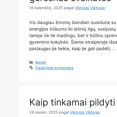
18 balandžio, 2025
pagal
Viktoras Viktoras
Vis daugiau žmonių šiandien susiduria su įv
energijos trūkumo iki lėtinių ligų, susiju
tampa ne tik madingu, bet ir būtinu sprend
gyvenimo kokybės. Šiame straipsnyje išsa
paslaugas jie teikia, kaip jie gali padėti, 
Kategorijos
Bendri
Parašykite komentarą
Kaip tinkamai pildyt
29 sausio, 2025
pagal
Viktoras Viktoras