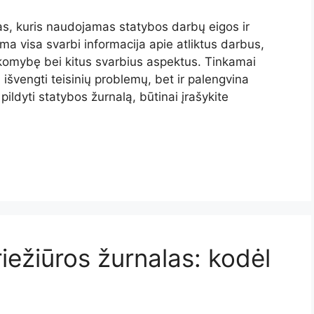
s, kuris naudojamas statybos darbų eigos ir
ama visa svarbi informacija apie atliktus darbus,
omybę bei kitus svarbius aspektus. Tinkamai
išvengti teisinių problemų, bet ir palengvina
ldyti statybos žurnalą, būtinai įrašykite
riežiūros žurnalas: kodėl