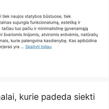
i tiek naujos statybos būstuose, tiek
ainas sujungia funkcionalumą, estetiką ir
, tačiau tuo pačiu ir minimalistinę gyvenamąją
 švariomis linijomis, atviromis erdvėmis, natūralių
mais, kurie palengvina kasdienybę. Kas apibūdina
terjeras yra …
Skaityti toliau
alai, kurie padeda siekti