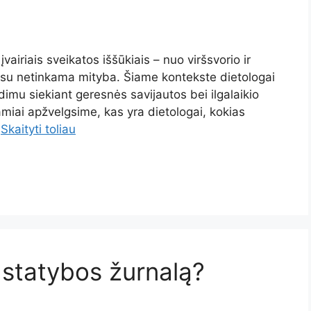
airiais sveikatos iššūkiais – nuo viršsvorio ir
sių su netinkama mityba. Šiame kontekste dietologai
imu siekiant geresnės savijautos bei ilgalaikio
miai apžvelgsime, kas yra dietologai, kokias
…
Skaityti toliau
i statybos žurnalą?