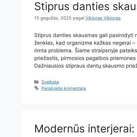
Stiprus danties skau
15 gegužės, 2025
pagal
Viktoras Viktoras
Stiprus danties skausmas gali pasirodyti ne
ženklas, kad organizme kažkas negerai – g
rimta problema. Šiame straipsnyje pateik
priežastis, pirmosios pagalbos priemones i
Dažniausios stipraus dantų skausmo priež
Kategorijos
Sveikata
Parašykite komentarą
Modernūs interjerai: 