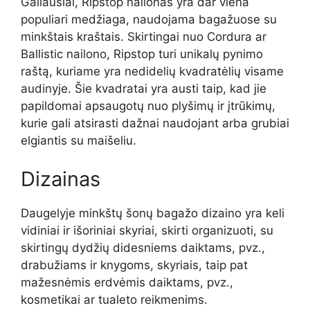
Galiausiai, Ripstop nailonas yra dar viena
populiari medžiaga, naudojama bagažuose su
minkštais kraštais. Skirtingai nuo Cordura ar
Ballistic nailono, Ripstop turi unikalų pynimo
raštą, kuriame yra nedidelių kvadratėlių visame
audinyje. Šie kvadratai yra austi taip, kad jie
papildomai apsaugotų nuo plyšimų ir įtrūkimų,
kurie gali atsirasti dažnai naudojant arba grubiai
elgiantis su maišeliu.
Dizainas
Daugelyje minkštų šonų bagažo dizaino yra keli
vidiniai ir išoriniai skyriai, skirti organizuoti, su
skirtingų dydžių didesniems daiktams, pvz.,
drabužiams ir knygoms, skyriais, taip pat
mažesnėmis erdvėmis daiktams, pvz.,
kosmetikai ar tualeto reikmenims.