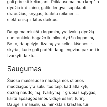
gali prireikti keliaujant. Priklausomai nuo krepšio
dydžio ir dizaino, galite lengvai supakuoti
drabužius, knygas, tualeto reikmenis,
elektroniką ir kitus daiktus.
Dauguma minkštų lagaminų yra įvairių dydžių –
nuo ​​rankinio bagažo iki pilno dydžio lagaminų.
Be to, daugelyje dizainų yra kelios kišenės ir
skyriai, kurie gali padėti daug lengviau pakuoti ir
tvarkyti daiktus.
Saugumas
Šiuose maišeliuose naudojamos stiprios
medžiagos yra sukurtos taip, kad atlaikytų
dažną naudojimą, tvarkymą ir grubias sąlygas,
kartu apsaugodamos viduje esantį turinį.
Daugelis maišelių su minkštais kraštais turi