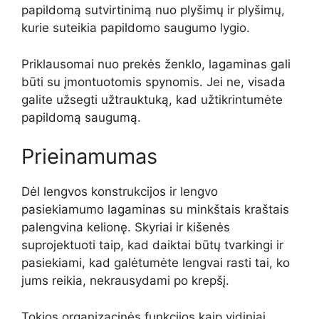
papildomą sutvirtinimą nuo plyšimų ir plyšimų,
kurie suteikia papildomo saugumo lygio.
Priklausomai nuo prekės ženklo, lagaminas gali
būti su įmontuotomis spynomis. Jei ne, visada
galite užsegti užtrauktuką, kad užtikrintumėte
papildomą saugumą.
Prieinamumas
Dėl lengvos konstrukcijos ir lengvo
pasiekiamumo lagaminas su minkštais kraštais
palengvina kelionę. Skyriai ir kišenės
suprojektuoti taip, kad daiktai būtų tvarkingi ir
pasiekiami, kad galėtumėte lengvai rasti tai, ko
jums reikia, nekrausydami po krepšį.
Tokios organizacinės funkcijos kaip vidiniai