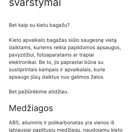
svarstymai
Bet kaip su kietu bagažu?
Kieto apvalkalo bagažas siūlo saugesnę vietą
daiktams, kuriems reikia papildomos apsaugos,
pavyzdžiui, fotoaparatams ar trapiai
elektronikai. Be to, jis paprastai būna su
sustiprintais kampais ir apvalkalais, kurie
apsaugo jūsų daiktus nuo galimos žalos.
Bet pažiūrėkime atidžiau.
Medžiagos
ABS, aliuminis ir polikarbonatas yra vienos iš
labiausiai paplitusių medžiagų, naudojamų kieto