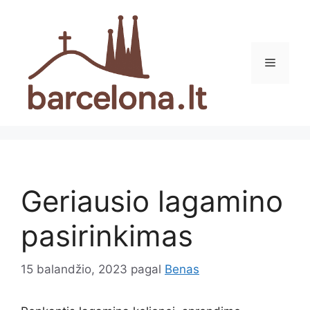
Pereiti
prie
turinio
Meniu
Geriausio lagamino
pasirinkimas
15 balandžio, 2023
pagal
Benas