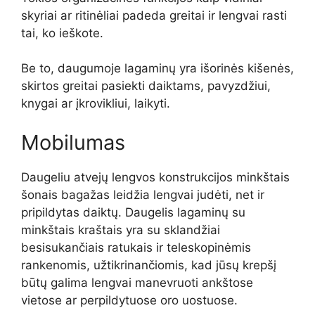
skyriai ar ritinėliai padeda greitai ir lengvai rasti
tai, ko ieškote.
Be to, daugumoje lagaminų yra išorinės kišenės,
skirtos greitai pasiekti daiktams, pavyzdžiui,
knygai ar įkrovikliui, laikyti.
Mobilumas
Daugeliu atvejų lengvos konstrukcijos minkštais
šonais bagažas leidžia lengvai judėti, net ir
pripildytas daiktų. Daugelis lagaminų su
minkštais kraštais yra su sklandžiai
besisukančiais ratukais ir teleskopinėmis
rankenomis, užtikrinančiomis, kad jūsų krepšį
būtų galima lengvai manevruoti ankštose
vietose ar perpildytuose oro uostuose.