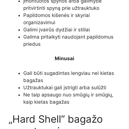
Įmontuotos spynos arba galimybė
pritvirtinti spyną prie užtrauktuko
Papildomos kišenės ir skyriai
organizavimui
Galimi įvairūs dydžiai ir stiliai
Galima pritaikyti naudojant papildomus
priedus
Minusai
Gali būti sugadintas lengviau nei kietas
bagažas
Užtrauktukai gali įstrigti arba sulūžti
Ne taip apsaugo nuo smūgių ir smūgių,
kaip kietas bagažas
„Hard Shell“ bagažo