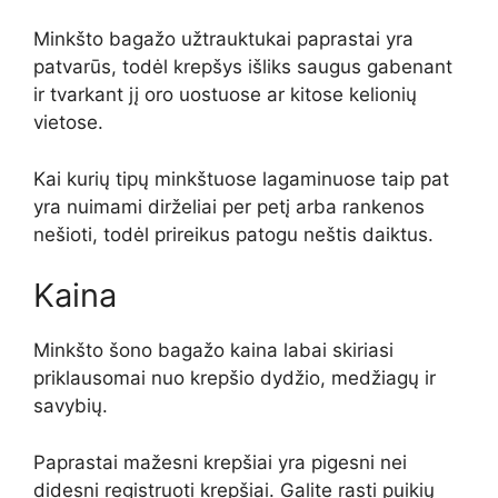
Minkšto bagažo užtrauktukai paprastai yra
patvarūs, todėl krepšys išliks saugus gabenant
ir tvarkant jį oro uostuose ar kitose kelionių
vietose.
Kai kurių tipų minkštuose lagaminuose taip pat
yra nuimami dirželiai per petį arba rankenos
nešioti, todėl prireikus patogu neštis daiktus.
Kaina
Minkšto šono bagažo kaina labai skiriasi
priklausomai nuo krepšio dydžio, medžiagų ir
savybių.
Paprastai mažesni krepšiai yra pigesni nei
didesni registruoti krepšiai. Galite rasti puikių