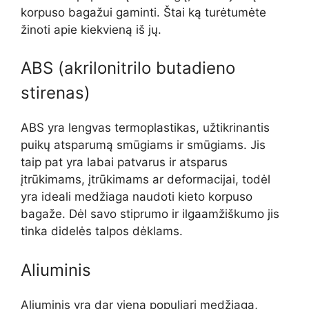
korpuso bagažui gaminti. Štai ką turėtumėte
žinoti apie kiekvieną iš jų.
ABS (akrilonitrilo butadieno
stirenas)
ABS yra lengvas termoplastikas, užtikrinantis
puikų atsparumą smūgiams ir smūgiams. Jis
taip pat yra labai patvarus ir atsparus
įtrūkimams, įtrūkimams ar deformacijai, todėl
yra ideali medžiaga naudoti kieto korpuso
bagaže. Dėl savo stiprumo ir ilgaamžiškumo jis
tinka didelės talpos dėklams.
Aliuminis
Aliuminis yra dar viena populiari medžiaga,