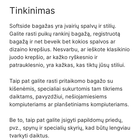
Tinkinimas
Softside bagažas yra įvairių spalvų ir stilių.
Galite rasti puikų rankinį bagažą, registruotą
bagažą ir net beveik bet kokios spalvos ar
dizaino krepšius. Nesvarbu, ar ieškote klasikinio
juodo krepšio, ar kažko ryškesnio ir
patrauklesnio, yra kažkas, kas tiktų jūsų stiliui.
Taip pat galite rasti pritaikomo bagažo su
kišenėmis, specialiai sukurtomis tam tikriems
daiktams, pavyzdžiui, nešiojamiesiems
kompiuteriams ar planšetiniams kompiuteriams.
Be to, taip pat galite įsigyti papildomų priedų,
pvz., spynų ir specialių skyrių, kad būtų lengviau
tvarkyti daiktus.