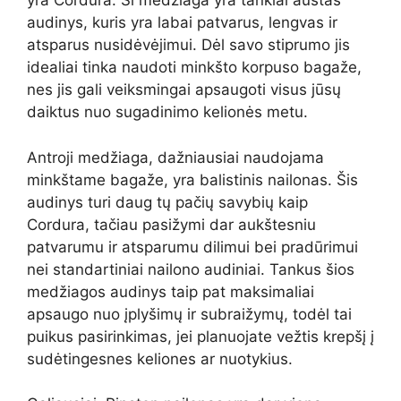
yra Cordura. Ši medžiaga yra tankiai austas
audinys, kuris yra labai patvarus, lengvas ir
atsparus nusidėvėjimui. Dėl savo stiprumo jis
idealiai tinka naudoti minkšto korpuso bagaže,
nes jis gali veiksmingai apsaugoti visus jūsų
daiktus nuo sugadinimo kelionės metu.
Antroji medžiaga, dažniausiai naudojama
minkštame bagaže, yra balistinis nailonas. Šis
audinys turi daug tų pačių savybių kaip
Cordura, tačiau pasižymi dar aukštesniu
patvarumu ir atsparumu dilimui bei pradūrimui
nei standartiniai nailono audiniai. Tankus šios
medžiagos audinys taip pat maksimaliai
apsaugo nuo įplyšimų ir subraižymų, todėl tai
puikus pasirinkimas, jei planuojate vežtis krepšį į
sudėtingesnes keliones ar nuotykius.