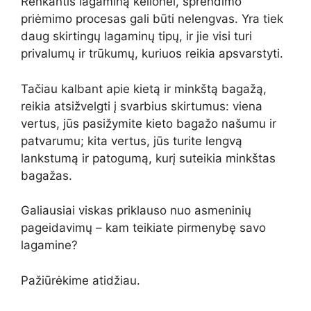
Renkantis lagaminą kelionei, sprendimo
priėmimo procesas gali būti nelengvas. Yra tiek
daug skirtingų lagaminų tipų, ir jie visi turi
privalumų ir trūkumų, kuriuos reikia apsvarstyti.
Tačiau kalbant apie kietą ir minkštą bagažą,
reikia atsižvelgti į svarbius skirtumus: viena
vertus, jūs pasižymite kieto bagažo našumu ir
patvarumu; kita vertus, jūs turite lengvą
lankstumą ir patogumą, kurį suteikia minkštas
bagažas.
Galiausiai viskas priklauso nuo asmeninių
pageidavimų – kam teikiate pirmenybę savo
lagamine?
Pažiūrėkime atidžiau.