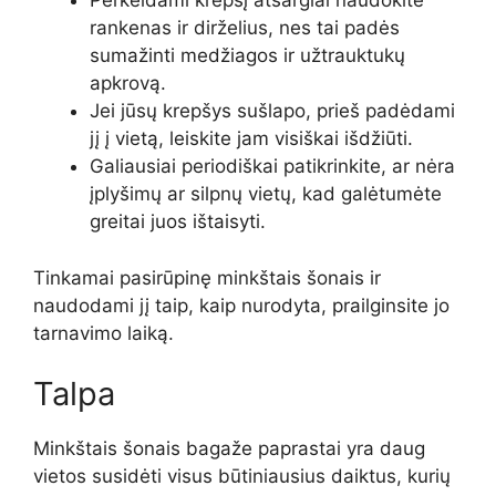
Perkeldami krepšį atsargiai naudokite
rankenas ir dirželius, nes tai padės
sumažinti medžiagos ir užtrauktukų
apkrovą.
Jei jūsų krepšys sušlapo, prieš padėdami
jį į vietą, leiskite jam visiškai išdžiūti.
Galiausiai periodiškai patikrinkite, ar nėra
įplyšimų ar silpnų vietų, kad galėtumėte
greitai juos ištaisyti.
Tinkamai pasirūpinę minkštais šonais ir
naudodami jį taip, kaip nurodyta, prailginsite jo
tarnavimo laiką.
Talpa
Minkštais šonais bagaže paprastai yra daug
vietos susidėti visus būtiniausius daiktus, kurių