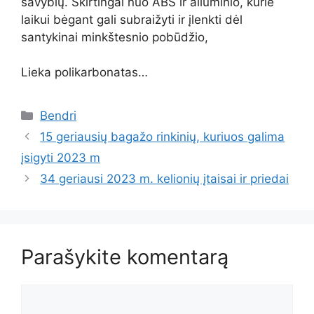
savybių. Skirtingai nuo ABS ir aliuminio, kurie
laikui bėgant gali subraižyti ir įlenkti dėl
santykinai minkštesnio pobūdžio,
Lieka polikarbonatas…
Kategorijos
Bendri
15 geriausių bagažo rinkinių, kuriuos galima
įsigyti 2023 m
34 geriausi 2023 m. kelionių įtaisai ir priedai
Parašykite komentarą
Komentaras