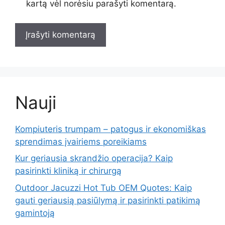
kartą vėl norėsiu parašyti komentarą.
Nauji
Kompiuteris trumpam – patogus ir ekonomiškas
sprendimas įvairiems poreikiams
Kur geriausia skrandžio operacija? Kaip
pasirinkti kliniką ir chirurgą
Outdoor Jacuzzi Hot Tub OEM Quotes: Kaip
gauti geriausią pasiūlymą ir pasirinkti patikimą
gamintoją