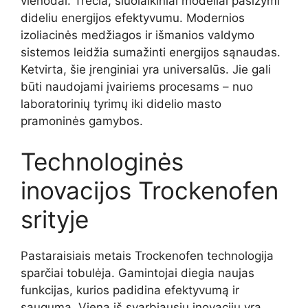
vienodai. Trečia, šiuolaikiniai modeliai pasižymi
dideliu energijos efektyvumu. Modernios
izoliacinės medžiagos ir išmanios valdymo
sistemos leidžia sumažinti energijos sąnaudas.
Ketvirta, šie įrenginiai yra universalūs. Jie gali
būti naudojami įvairiems procesams – nuo
laboratorinių tyrimų iki didelio masto
pramoninės gamybos.
Technologinės
inovacijos Trockenofen
srityje
Pastaraisiais metais Trockenofen technologija
sparčiai tobulėja. Gamintojai diegia naujas
funkcijas, kurios padidina efektyvumą ir
saugumą. Viena iš svarbiausių inovacijų yra