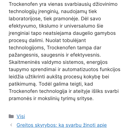
Trockenofen yra vienas svarbiausių džiovinimo
technologijų įrenginių, naudojamų tiek
laboratorijose, tiek pramonėje. Dėl savo
efektyvumo, tikslumo ir universalumo šie
įrenginiai tapo neatsiejama daugelio gamybos
procesų dalimi. Nuolat tobulėjant
technologijoms, Trockenofen tampa dar
pažangesnis, saugesnis ir efektyvesnis.
Skaitmeninės valdymo sistemos, energijos
taupymo sprendimai ir automatizuotos funkcijos
leidžia užtikrinti aukštą procesų kokybę bei
patikimumą. Todėl galima teigti, kad
Trockenofen technologija ir ateityje išliks svarbi
pramonės ir mokslinių tyrimų srityse.
Kategorijos
Visi
Greitos skyrybos: ką svarbu žinoti apie