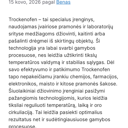
15 kovo, 2026
pagal
Benas
Trockenofen – tai specialus įrenginys,
naudojamas įvairiose pramonės ir laboratorijų
srityse medžiagoms džiovinti, kaitinti arba
pašalinti drėgmei iš skirtingų objektų. Ši
technologija yra labai svarbi gamybos
procesuose, nes leidžia užtikrinti tikslų
temperatūros valdymą ir stabilias sąlygas. Dėl
savo efektyvumo ir patikimumo Trockenofen
tapo nepakeičiamu įrankiu chemijos, farmacijos,
elektronikos, maisto ir kitose pramonės šakose.
Šiuolaikiniai džiovinimo įrenginiai pasižymi
pažangiomis technologijomis, kurios leidžia
tiksliai reguliuoti temperatūrą, laiką ir oro
cirkuliaciją. Tai leidžia pasiekti optimalius
rezultatus net ir sudėtingiausiuose gamybos
procesuose.