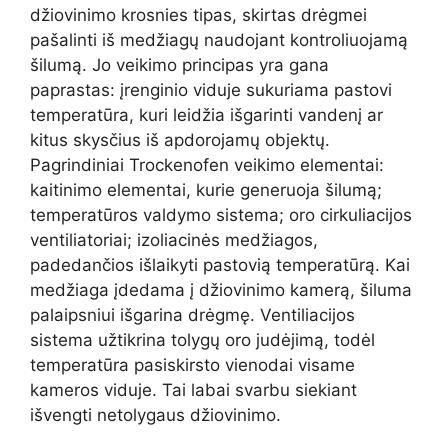
džiovinimo krosnies tipas, skirtas drėgmei
pašalinti iš medžiagų naudojant kontroliuojamą
šilumą. Jo veikimo principas yra gana
paprastas: įrenginio viduje sukuriama pastovi
temperatūra, kuri leidžia išgarinti vandenį ar
kitus skysčius iš apdorojamų objektų.
Pagrindiniai Trockenofen veikimo elementai:
kaitinimo elementai, kurie generuoja šilumą;
temperatūros valdymo sistema; oro cirkuliacijos
ventiliatoriai; izoliacinės medžiagos,
padedančios išlaikyti pastovią temperatūrą. Kai
medžiaga įdedama į džiovinimo kamerą, šiluma
palaipsniui išgarina drėgmę. Ventiliacijos
sistema užtikrina tolygų oro judėjimą, todėl
temperatūra pasiskirsto vienodai visame
kameros viduje. Tai labai svarbu siekiant
išvengti netolygaus džiovinimo.