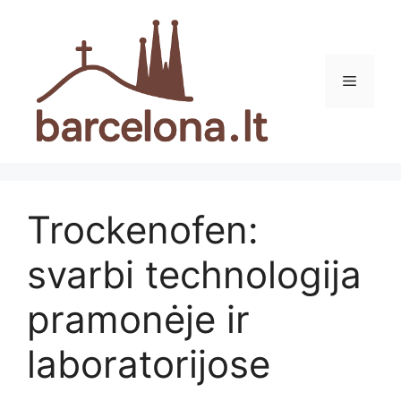
Pereiti
prie
turinio
Meniu
Trockenofen:
svarbi technologija
pramonėje ir
laboratorijose