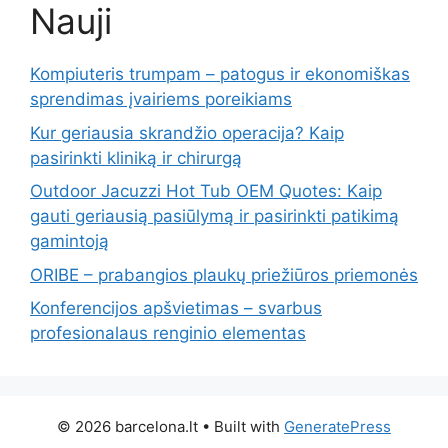
Nauji
Kompiuteris trumpam – patogus ir ekonomiškas
sprendimas įvairiems poreikiams
Kur geriausia skrandžio operacija? Kaip
pasirinkti kliniką ir chirurgą
Outdoor Jacuzzi Hot Tub OEM Quotes: Kaip
gauti geriausią pasiūlymą ir pasirinkti patikimą
gamintoją
ORIBE – prabangios plaukų priežiūros priemonės
Konferencijos apšvietimas – svarbus
profesionalaus renginio elementas
© 2026 barcelona.lt
• Built with
GeneratePress