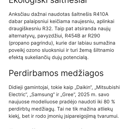
Anksčiau dažnai naudotas šaltnešis R410A
dabar palaipsniui keičiama naujesniu, aplinkai
draugiškesniu R32. Taip pat atsiranda naujų
alternatyvų, pavyzdžiui, R454B ar R290
(propano pagrindu), kurie dar labiau sumažina
poveikį ozono sluoksniui ir turi žemą šiltnamio
efektą sukeliančių dujų potencialą.
Perdirbamos medžiagos
Didieji gamintojai, tokie kaip „Daikin“, „Mitsubishi
Electric“, „Samsung“ ir „Gree“, 2025 m. savo
naujuose modeliuose pradėjo naudoti iki 80 %
perdirbtų medžiagų. Tai ne tik mažina atliekų
kiekį, bet ir rodo įmonių įsipareigojimą tvarumui.