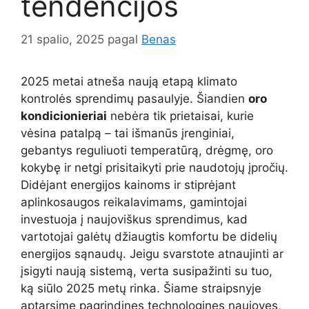
tendencijos
21 spalio, 2025
pagal
Benas
2025 metai atneša naują etapą klimato
kontrolės sprendimų pasaulyje. Šiandien
oro
kondicionieriai
nebėra tik prietaisai, kurie
vėsina patalpą – tai išmanūs įrenginiai,
gebantys reguliuoti temperatūrą, drėgmę, oro
kokybę ir netgi prisitaikyti prie naudotojų įpročių.
Didėjant energijos kainoms ir stiprėjant
aplinkosaugos reikalavimams, gamintojai
investuoja į naujoviškus sprendimus, kad
vartotojai galėtų džiaugtis komfortu be didelių
energijos sąnaudų. Jeigu svarstote atnaujinti ar
įsigyti naują sistemą, verta susipažinti su tuo,
ką siūlo 2025 metų rinka. Šiame straipsnyje
aptarsime pagrindines technologines naujoves,