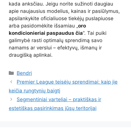
kada anksčiau. Jeigu norite sužinoti daugiau
apie naujausius modelius, kainas ir pasiūlymus,
apsilankykite oficialiuose tiekėjų puslapiuose
arba pasidomėkite išsamiau „
oro
kondicionieriai paspaudus čia
“. Tai puiki
galimybė rasti optimalų sprendimą savo
namams ar verslui – efektyvų, išmanų ir
draugišką aplinkai.
Kategorijos
Bendri
Premier League teisėjų sprendimai: kaip jie
keičia rungtynių baigtį
Segmentiniai varteliai – praktiškas ir
estetiškas pasirinkimas jūsų teritorijai