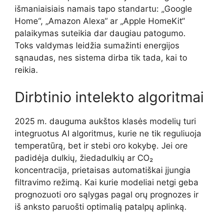
išmaniaisiais namais tapo standartu: „Google
Home“, „Amazon Alexa“ ar „Apple HomeKit“
palaikymas suteikia dar daugiau patogumo.
Toks valdymas leidžia sumažinti energijos
sąnaudas, nes sistema dirba tik tada, kai to
reikia.
Dirbtinio intelekto algoritmai
2025 m. dauguma aukštos klasės modelių turi
integruotus AI algoritmus, kurie ne tik reguliuoja
temperatūrą, bet ir stebi oro kokybę. Jei ore
padidėja dulkių, žiedadulkių ar CO₂
koncentracija, prietaisas automatiškai įjungia
filtravimo režimą. Kai kurie modeliai netgi geba
prognozuoti oro sąlygas pagal orų prognozes ir
iš anksto paruošti optimalią patalpų aplinką.