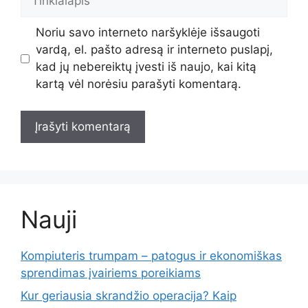
Noriu savo interneto naršyklėje išsaugoti
vardą, el. pašto adresą ir interneto puslapį,
kad jų nebereiktų įvesti iš naujo, kai kitą
kartą vėl norėsiu parašyti komentarą.
Nauji
Kompiuteris trumpam – patogus ir ekonomiškas
sprendimas įvairiems poreikiams
Kur geriausia skrandžio operacija? Kaip