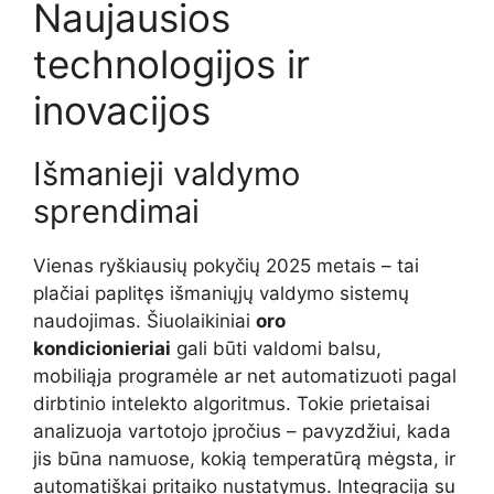
Naujausios
technologijos ir
inovacijos
Išmanieji valdymo
sprendimai
Vienas ryškiausių pokyčių 2025 metais – tai
plačiai paplitęs išmaniųjų valdymo sistemų
naudojimas. Šiuolaikiniai
oro
kondicionieriai
gali būti valdomi balsu,
mobiliąja programėle ar net automatizuoti pagal
dirbtinio intelekto algoritmus. Tokie prietaisai
analizuoja vartotojo įpročius – pavyzdžiui, kada
jis būna namuose, kokią temperatūrą mėgsta, ir
automatiškai pritaiko nustatymus. Integracija su