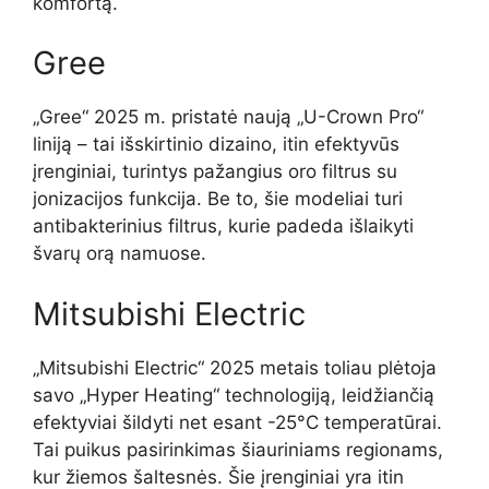
komfortą.
Gree
„Gree“ 2025 m. pristatė naują „U-Crown Pro“
liniją – tai išskirtinio dizaino, itin efektyvūs
įrenginiai, turintys pažangius oro filtrus su
jonizacijos funkcija. Be to, šie modeliai turi
antibakterinius filtrus, kurie padeda išlaikyti
švarų orą namuose.
Mitsubishi Electric
„Mitsubishi Electric“ 2025 metais toliau plėtoja
savo „Hyper Heating“ technologiją, leidžiančią
efektyviai šildyti net esant -25°C temperatūrai.
Tai puikus pasirinkimas šiauriniams regionams,
kur žiemos šaltesnės. Šie įrenginiai yra itin