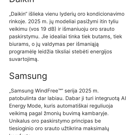
„Daikin“ išlieka vienu lyderių oro kondicionavimo
rinkoje. 2025 m. jų modeliai pasižymi itin tyliu
veikimu (vos 19 dB) ir išmaniuoju oro srauto
paskirstymu. Jie idealiai tinka tiek butams, tiek
biurams, o jų valdymas per išmaniąją
programėlę leidžia tiksliai stebėti energijos
suvartojimą.
Samsung
„Samsung WindFree™“ serija 2025 m.
patobulinta dar labiau. Dabar ji turi integruotą AI
Energy Mode, kuris automatiškai reguliuoja
veikimą pagal žmonių buvimą kambaryje.
Unikalus oro paskirstymo principas be
tiesioginio oro srauto užtikrina maksimalų