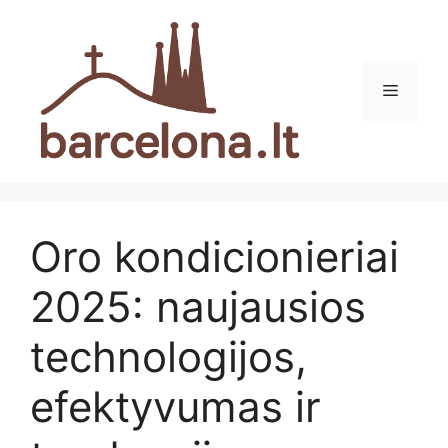
Pereiti
prie
turinio
Meniu
Oro kondicionieriai
2025: naujausios
technologijos,
efektyvumas ir