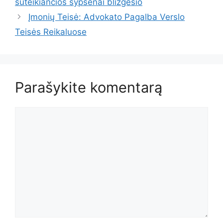
suteikiančios šypsenai blizgesio
Įmonių Teisė: Advokato Pagalba Verslo
Teisės Reikaluose
Parašykite komentarą
Komentaras