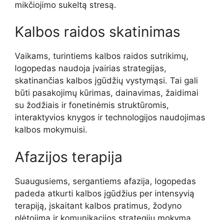
mikčiojimo sukeltą stresą.
Kalbos raidos skatinimas
Vaikams, turintiems kalbos raidos sutrikimų,
logopedas naudoja įvairias strategijas,
skatinančias kalbos įgūdžių vystymąsi. Tai gali
būti pasakojimų kūrimas, dainavimas, žaidimai
su žodžiais ir fonetinėmis struktūromis,
interaktyvios knygos ir technologijos naudojimas
kalbos mokymuisi.
Afazijos terapija
Suaugusiems, sergantiems afazija, logopedas
padeda atkurti kalbos įgūdžius per intensyvią
terapiją, įskaitant kalbos pratimus, žodyno
plėtojimą ir komunikacijos strategijų mokymą.