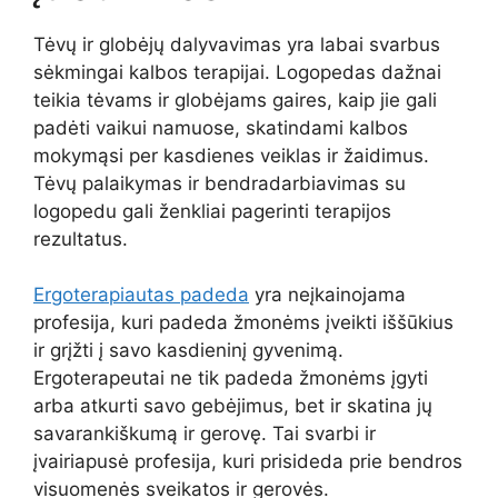
Tėvų ir globėjų dalyvavimas yra labai svarbus
sėkmingai kalbos terapijai. Logopedas dažnai
teikia tėvams ir globėjams gaires, kaip jie gali
padėti vaikui namuose, skatindami kalbos
mokymąsi per kasdienes veiklas ir žaidimus.
Tėvų palaikymas ir bendradarbiavimas su
logopedu gali ženkliai pagerinti terapijos
rezultatus.
Ergoterapiautas padeda
yra neįkainojama
profesija, kuri padeda žmonėms įveikti iššūkius
ir grįžti į savo kasdieninį gyvenimą.
Ergoterapeutai ne tik padeda žmonėms įgyti
arba atkurti savo gebėjimus, bet ir skatina jų
savarankiškumą ir gerovę. Tai svarbi ir
įvairiapusė profesija, kuri prisideda prie bendros
visuomenės sveikatos ir gerovės.