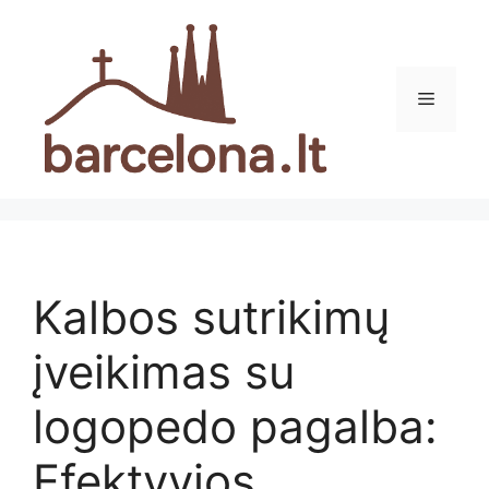
Pereiti
prie
turinio
Meniu
Kalbos sutrikimų
įveikimas su
logopedo pagalba:
Efektyvios