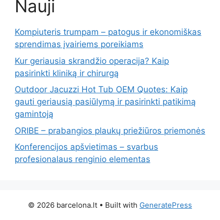
Nauji
Kompiuteris trumpam – patogus ir ekonomiškas
sprendimas įvairiems poreikiams
Kur geriausia skrandžio operacija? Kaip
pasirinkti kliniką ir chirurgą
Outdoor Jacuzzi Hot Tub OEM Quotes: Kaip
gauti geriausią pasiūlymą ir pasirinkti patikimą
gamintoją
ORIBE – prabangios plaukų priežiūros priemonės
Konferencijos apšvietimas – svarbus
profesionalaus renginio elementas
© 2026 barcelona.lt
• Built with
GeneratePress