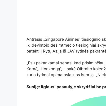
Antrasis „Singapore Airlines“ tiesiogini
Iki devintojo dešimtmečio tiesioginiai skr
patekti į Rytų Aziją iš JAV rytinės pakrant
„Esu pakankamai senas, kad prisiminčiau,
Karačį, Honkongą“, – sakė Olbraito koledž
kurio tyrimai apima aviacijos istoriją. „Nie
Susiję: ilgiausi pasaulyje skrydžiai be 