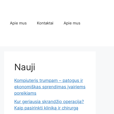
Apie mus
Kontaktai
Apie mus
Nauji
Kompiuteris trumpam – patogus ir
ekonomiškas sprendimas įvairiems
poreikiams
Kur geriausia skrandžio operacija?
Kaip pasirinkti kliniką ir chirurgą