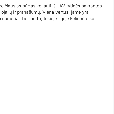
greičiausias būdas keliauti iš JAV rytinės pakrantės
i lojalių ir pranašumų. Viena vertus, jame yra
numeriai, bet be to, tokioje ilgoje kelionėje kai