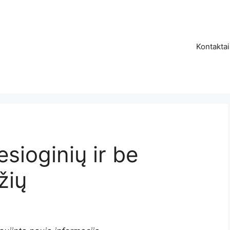
Kontaktai
esioginių ir be
žių