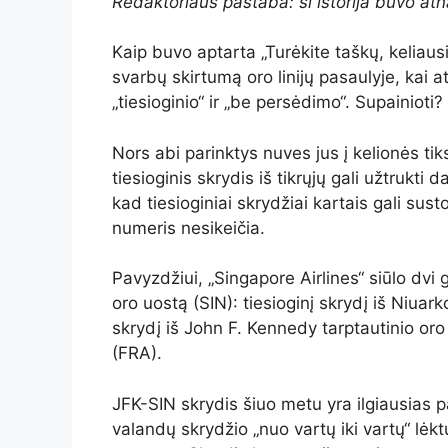
Redaktoriaus pastaba: ši istorija buvo atn
Kaip buvo aptarta „Turėkite taškų, keliausi
svarbų skirtumą oro linijų pasaulyje, kai a
„tiesioginio“ ir „be persėdimo“. Supainioti?
Nors abi parinktys nuves jus į kelionės tik
tiesioginis skrydis iš tikrųjų gali užtrukti 
kad tiesioginiai skrydžiai kartais gali sust
numeris nesikeičia.
Pavyzdžiui, „Singapore Airlines“ siūlo dvi
oro uostą (SIN): tiesioginį skrydį iš Niuark
skrydį iš John F. Kennedy tarptautinio oro
(FRA).
JFK-SIN skrydis šiuo metu yra ilgiausias
valandų skrydžio „nuo vartų iki vartų“ 