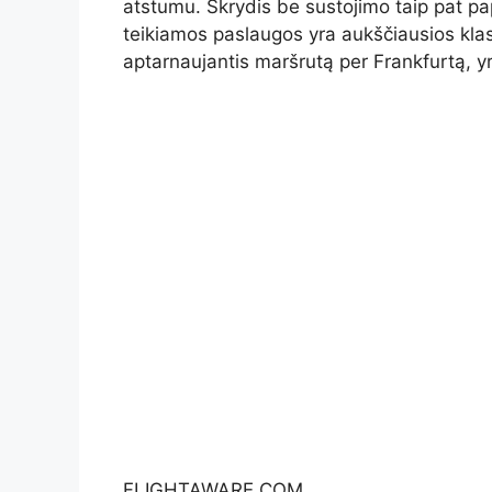
atstumu. Skrydis be sustojimo taip pat p
teikiamos paslaugos yra aukščiausios kla
aptarnaujantis maršrutą per Frankfurtą, y
FLIGHTAWARE.COM