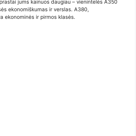
aprastai jums kainuos daugiau – vienintelės A350
sės ekonomiškumas ir verslas. A380,
ra ekonominės ir pirmos klasės.