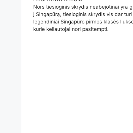
Nors tiesioginis skrydis neabejotinai yra 
į Singapūrą, tiesioginis skrydis vis dar tur
legendiniai Singapūro pirmos klasės liukso 
kurie keliautojai nori pasitempti.