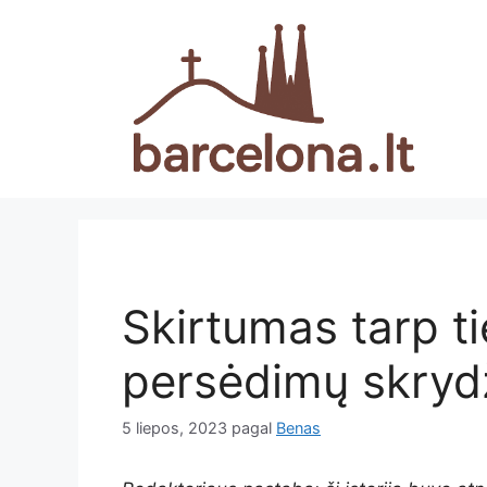
Pereiti
prie
turinio
Skirtumas tarp ti
persėdimų skryd
5 liepos, 2023
pagal
Benas