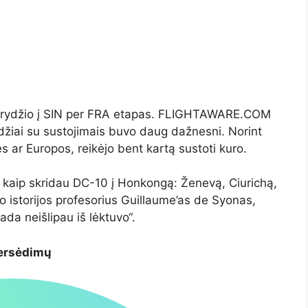
o skrydžio į SIN per FRA etapas. FLIGHTAWARE.COM
ydžiai su sustojimais buvo daug dažnesni. Norint
ės ar Europos, reikėjo bent kartą sustoti kuro.
 kaip skridau DC-10 į Honkongą: Ženevą, Ciurichą,
o istorijos profesorius Guillaume’as de Syonas,
kada neišlipau iš lėktuvo“.
persėdimų