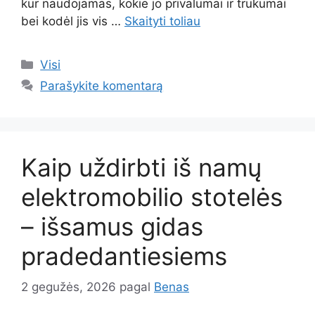
kur naudojamas, kokie jo privalumai ir trūkumai
bei kodėl jis vis …
Skaityti toliau
Kategorijos
Visi
Parašykite komentarą
Kaip uždirbti iš namų
elektromobilio stotelės
– išsamus gidas
pradedantiesiems
2 gegužės, 2026
pagal
Benas