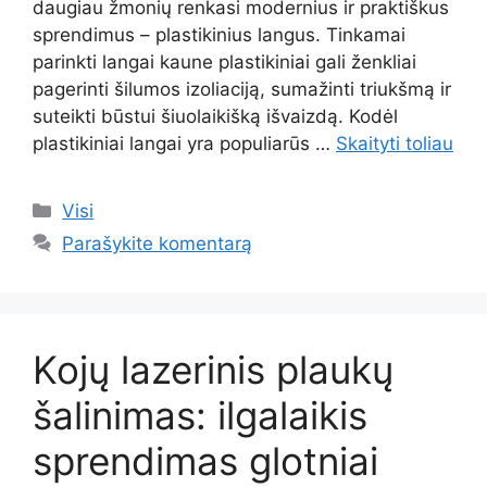
daugiau žmonių renkasi modernius ir praktiškus
sprendimus – plastikinius langus. Tinkamai
parinkti langai kaune plastikiniai gali ženkliai
pagerinti šilumos izoliaciją, sumažinti triukšmą ir
suteikti būstui šiuolaikišką išvaizdą. Kodėl
plastikiniai langai yra populiarūs …
Skaityti toliau
Kategorijos
Visi
Parašykite komentarą
Kojų lazerinis plaukų
šalinimas: ilgalaikis
sprendimas glotniai