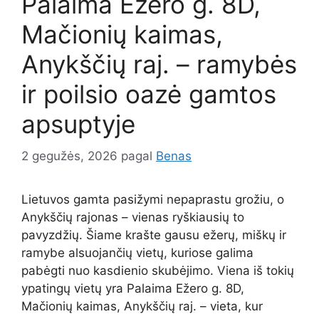
Palaima Ežero g. 8D,
Mačionių kaimas,
Anykščių raj. – ramybės
ir poilsio oazė gamtos
apsuptyje
2 gegužės, 2026
pagal
Benas
Lietuvos gamta pasižymi nepaprastu grožiu, o
Anykščių rajonas – vienas ryškiausių to
pavyzdžių. Šiame krašte gausu ežerų, miškų ir
ramybe alsuojančių vietų, kuriose galima
pabėgti nuo kasdienio skubėjimo. Viena iš tokių
ypatingų vietų yra Palaima Ežero g. 8D,
Mačionių kaimas, Anykščių raj. – vieta, kur