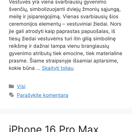
Vestuvės yra viena svarbiausių gyvenimo
švenčių, simbolizuojanti dviejų žmonių sąjungą,
meilę ir įsipareigojimą. Vienas svarbiausių šios
ceremonijos elementų – vestuviniai žiedai. Nors
jie gali atrodyti kaip paprastas papuošalas, iš
tiesų žiedai vestuvėms turi itin gilią simbolinę
reikšmę ir dažnai tampa vienu brangiausių
gyvenimo atributų tiek emocine, tiek materialine
prasme. Šiame straipsnyje išsamiai aptarsime,
kokie būna …
Skaityti toliau
Kategorijos
Visi
Parašykite komentarą
iPhone 16 Pro Max