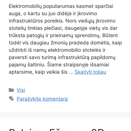
Elektromobilių populiarumas kasmet sparčiai
auga, o kartu su juo didėja ir įkrovimo
infrastruktūros poreikis. Nors viešųjų įkrovimo
stotelių tinklas plečiasi, daugelyje vietų vis dar
trūksta patogių ir prieinamų sprendimų. Būtent
todėl vis daugiau žmonių pradeda domėtis, kaip
uždirbti iš namų elektromobilio stotelės ir
paversti savo turimą infrastruktūrą papildomų
pajamų šaltiniu. Šiame straipsnyje išsamiai
aptarsime, kaip veikia šis …
Skaityti toliau
Kategorijos
Visi
Parašykite komentarą