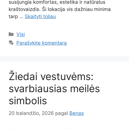
susijungia komfortas, estetika ir natūralus
kraštovaizdis. Ši lokacija vis dažniau minima
tarp …
Skaityti toliau
Kategorijos
Visi
Parašykite komentarą
Žiedai vestuvėms:
svarbiausias meilės
simbolis
20 balandžio, 2026
pagal
Benas