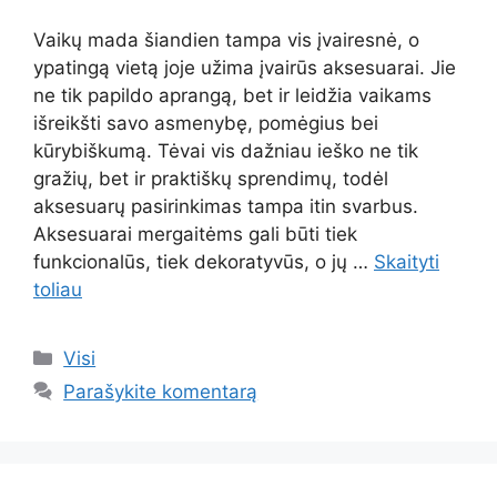
Vaikų mada šiandien tampa vis įvairesnė, o
ypatingą vietą joje užima įvairūs aksesuarai. Jie
ne tik papildo aprangą, bet ir leidžia vaikams
išreikšti savo asmenybę, pomėgius bei
kūrybiškumą. Tėvai vis dažniau ieško ne tik
gražių, bet ir praktiškų sprendimų, todėl
aksesuarų pasirinkimas tampa itin svarbus.
Aksesuarai mergaitėms gali būti tiek
funkcionalūs, tiek dekoratyvūs, o jų …
Skaityti
toliau
Kategorijos
Visi
Parašykite komentarą