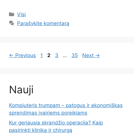
Kategorijos
Visi
Parašykite komentarą
Page
Page
Page
Page
←
Previous
1
2
3
…
35
Next
→
Nauji
Kompiuteris trumpam – patogus ir ekonomiškas
sprendimas įvairiems poreikiams
Kur geriausia skrandžio operacija? Kaip
pasirinkti kliniką ir chirurgą