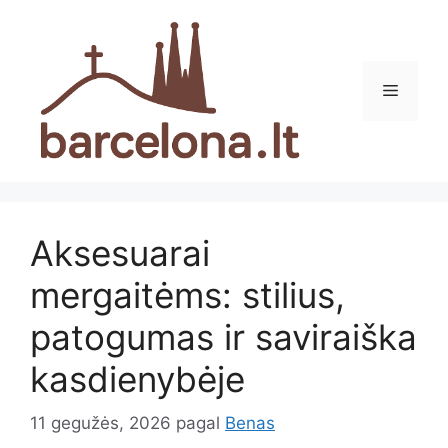
Pereiti
prie
turinio
Meniu
Aksesuarai
mergaitėms: stilius,
patogumas ir saviraiška
kasdienybėje
11 gegužės, 2026
pagal
Benas