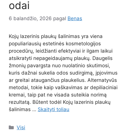
odai
6 balandžio, 2026
pagal
Benas
Kojų lazerinis plaukų šalinimas yra viena
populiariausių estetinės kosmetologijos
procedūrų, leidžianti efektyviai ir ilgam laikui
atsikratyti nepageidaujamų plaukų. Daugelis
žmonių pavargsta nuo nuolatinio skutimosi,
kuris dažnai sukelia odos sudirgimą, įpjovimus
ar greitai ataugančius plaukelius. Alternatyvūs
metodai, tokie kaip vaškavimas ar depiliaciniai
kremai, taip pat ne visada suteikia norimą
rezultatą. Būtent todėl Kojų lazerinis plaukų
šalinimas …
Skaityti toliau
Kategorijos
Visi