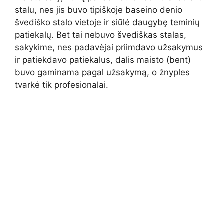
stalu, nes jis buvo tipiškoje baseino denio
švediško stalo vietoje ir siūlė daugybę teminių
patiekalų. Bet tai nebuvo švediškas stalas,
sakykime, nes padavėjai priimdavo užsakymus
ir patiekdavo patiekalus, dalis maisto (bent)
buvo gaminama pagal užsakymą, o žnyples
tvarkė tik profesionalai.