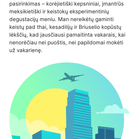
pasirinkimas – korėjietiški kepsniniai, įmantrūs
meksikietiški ir keistokų eksperimentinių
degustacijų meniu. Man nereikėtų gaminti
keistų pad thai, kesadilijų ir Briuselio kopūstų
lėkščių, kad jausčiausi pamaitinta vakarais, kai
nenorėčiau nei puoštis, nei papildomai mokėti
už vakarienę.