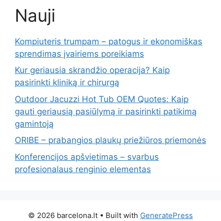
Nauji
Kompiuteris trumpam – patogus ir ekonomiškas
sprendimas įvairiems poreikiams
Kur geriausia skrandžio operacija? Kaip
pasirinkti kliniką ir chirurgą
Outdoor Jacuzzi Hot Tub OEM Quotes: Kaip
gauti geriausią pasiūlymą ir pasirinkti patikimą
gamintoją
ORIBE – prabangios plaukų priežiūros priemonės
Konferencijos apšvietimas – svarbus
profesionalaus renginio elementas
© 2026 barcelona.lt
• Built with
GeneratePress