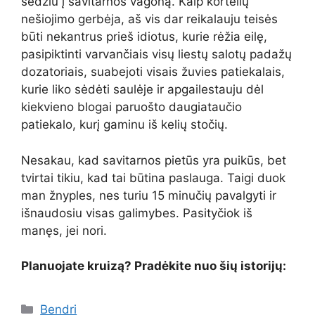
sėdžiu į savitarnos vagoną. Kaip kortelių
nešiojimo gerbėja, aš vis dar reikalauju teisės
būti nekantrus prieš idiotus, kurie rėžia eilę,
pasipiktinti varvančiais visų liestų salotų padažų
dozatoriais, suabejoti visais žuvies patiekalais,
kurie liko sėdėti saulėje ir apgailestauju dėl
kiekvieno blogai paruošto daugiataučio
patiekalo, kurį gaminu iš kelių stočių.
Nesakau, kad savitarnos pietūs yra puikūs, bet
tvirtai tikiu, kad tai būtina paslauga. Taigi duok
man žnyples, nes turiu 15 minučių pavalgyti ir
išnaudosiu visas galimybes. Pasityčiok iš
manęs, jei nori.
Planuojate kruizą? Pradėkite nuo šių istorijų:
Kategorijos
Bendri