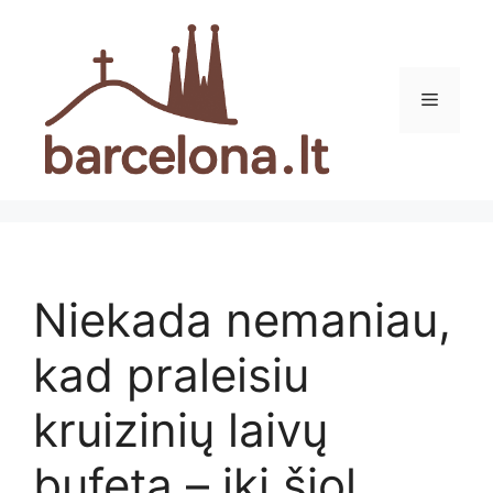
Pereiti
prie
turinio
Meniu
Niekada nemaniau,
kad praleisiu
kruizinių laivų
bufetą – iki šiol