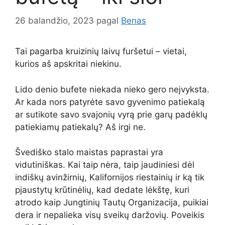
26 balandžio, 2023
pagal
Benas
Tai pagarba kruizinių laivų furšetui – vietai,
kurios aš apskritai niekinu.
Lido denio bufete niekada nieko gero neįvyksta.
Ar kada nors patyrėte savo gyvenimo patiekalą
ar sutikote savo svajonių vyrą prie garų padėklų
patiekiamų patiekalų? Aš irgi ne.
Švediško stalo maistas paprastai yra
vidutiniškas. Kai taip nėra, taip jaudiniesi dėl
indiškų avinžirnių, Kalifornijos riestainių ir ką tik
pjaustytų krūtinėlių, kad dedate lėkštę, kuri
atrodo kaip Jungtinių Tautų Organizacija, puikiai
dera ir nepalieka visų sveikų daržovių. Poveikis