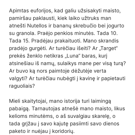
Apimtas euforijos, kad galiu užsisakyti maisto,
pamiršau paklausti, kiek laiko užtruks man
atnešti Nutellos ir bananų skrebučio bei jogurto
su granola. Praėjo penkios minutės. Tada 10.
Tada 15. Pradėjau prakaituoti. Mano skrandis
pradėjo gurgėti. Ar turėčiau išeiti? Ar „Target“
prekės ženklo netikras „Luna“ baras, kurį
atsinešiau iš namų, sulaikys mane per visą turą?
Ar buvo ką nors paimtoje dėžutėje verta
valgyti? Ar turėčiau nubėgti į kavinę ir papietauti
raguoliais?
Mieli skaitytojai, mano istorija turi laimingą
pabaigą. Tarnautojas atnešė mano maisto, likus
kelioms minutėms, o aš suvalgiau skarelę, o
tada grįžau į savo kajutę pasiimti savo dienos
paketo ir nuėjau į koridorių.