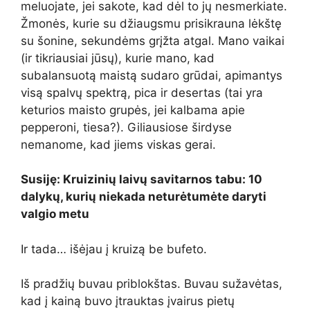
meluojate, jei sakote, kad dėl to jų nesmerkiate.
Žmonės, kurie su džiaugsmu prisikrauna lėkštę
su šonine, sekundėms grįžta atgal. Mano vaikai
(ir tikriausiai jūsų), kurie mano, kad
subalansuotą maistą sudaro grūdai, apimantys
visą spalvų spektrą, pica ir desertas (tai yra
keturios maisto grupės, jei kalbama apie
pepperoni, tiesa?). Giliausiose širdyse
nemanome, kad jiems viskas gerai.
Susiję: Kruizinių laivų savitarnos tabu: 10
dalykų, kurių niekada neturėtumėte daryti
valgio metu
Ir tada… išėjau į kruizą be bufeto.
Iš pradžių buvau priblokštas. Buvau sužavėtas,
kad į kainą buvo įtrauktas įvairus pietų