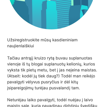
Užsiregistruokite mūsų kasdieniniam
naujienlaiškiui
Tačiau antrąjį kruizo rytą buvau suplanuotas
vienoje iš tų blogai suplanuotų kelionių, kurios
vyksta tik pietų metu, bet į jas neįeina maistas.
(Atseit: kodėl jų tiek daug?) Todėl man reikėjo
pavalgyti vėlyvus pusryčius ir dėl kitų
įsipareigojimų turėjau pusvalandį tam.
Neturėjau laiko pavalgyti, todėl nuėjau į laivo
maisto salę, kurią pavadinau dirbtiniu švedišku