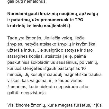
gali būti nemalonus.
Norėdami gauti kruizinių naujienų, apžvalgų
ir patarimų, užsiprenumeruokite TPG
kruizinių kelionių naujienlaiškį
.
Tada yra žmonės. Jie liečia veidą, liečia
žnyples, netyčia atsisako žnyplių ir kryžmiškai
užteršia indus. Jie susigrūdo stotyse ir daro
atsargines kopijas, atsistoja į eilę, paima
paskutinius šokoladinius sausainius, po velnių,
kuriuos stengėtės išgauti pastarąsias 10
minučių. Jų kosulį ir čiaudulį magnetiškai traukia
viskas, kas valgoma, ir jie taupo vietas
žmonėms, kurie niekada nepasirodo arba
galbūt neegzistuoja.
Visi žinome žmonių, kurie mėgsta furšetus, ir jūs