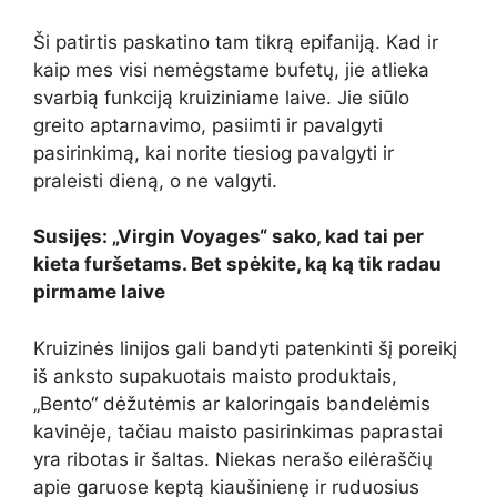
Ši patirtis paskatino tam tikrą epifaniją. Kad ir
kaip mes visi nemėgstame bufetų, jie atlieka
svarbią funkciją kruiziniame laive. Jie siūlo
greito aptarnavimo, pasiimti ir pavalgyti
pasirinkimą, kai norite tiesiog pavalgyti ir
praleisti dieną, o ne valgyti.
Susijęs: „Virgin Voyages“ sako, kad tai per
kieta furšetams. Bet spėkite, ką ką tik radau
pirmame laive
Kruizinės linijos gali bandyti patenkinti šį poreikį
iš anksto supakuotais maisto produktais,
„Bento“ dėžutėmis ar kaloringais bandelėmis
kavinėje, tačiau maisto pasirinkimas paprastai
yra ribotas ir šaltas. Niekas nerašo eilėraščių
apie garuose keptą kiaušinienę ir ruduosius