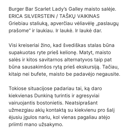
Burger Bar Scarlet Lady’s Galley maisto salėje.
ERICA SILVERSTEIN / TAŠKŲ VAIKINAS
Griebiau staliuką, apverčiau vėliavėlę „paslaugų
prašome“ ir laukiau. Ir laukė. Ir laukė dar.
Visi kreiseriai žino, kad švediškas stalas būna
supakuotas ryte prieš kelionę. Matyt, maisto
salės ir kitos savitarnos alternatyvos taip pat
būna sausakimšos rytą prieš ekskursiją. Tačiau,
kitaip nei bufete, maisto be padavėjo negausite.
Tokiose situacijose padariau tai, ką daro
kiekvienas Dunkiną turintis ir agresyviai
vairuojantis bostonietis. Neatsiprašant
užmezgiau akių kontaktą su kiekvienu pro šalį
ėjusiu įgulos nariu, kol vienas pagaliau atėjo
priimti mano užsakymo.